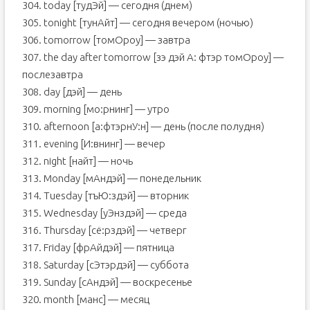
304. today [тудЭй] — сегодня (днем)
305. tonight [тунАйт] — сегодня вечером (ночью)
306. tomorrow [томОроу] — завтра
307. the day after tomorrow [зэ дэй А: фтэр томОроу] —
послезавтра
308. day [дэй] — день
309. morning [мо:рнинг] — утро
310. afternoon [а:фтэрнУ:н] — день (после полудня)
311. evening [И:внинг] — вечер
312. night [найт] — ночь
313. Monday [мAндэй] — понедельник
314. Tuesday [тъЮ:здэй] — вторник
315. Wednesday [уЭнздэй] — среда
316. Thursday [сё:рздэй] — четверг
317. Friday [фрAйдэй] — пятница
318. Saturday [сЭтэрдэй] — суббота
319. Sunday [сAндэй] — воскресенье
320. month [манс] — месяц