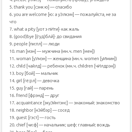
5. thank you [сэнк ю] — спасибо
6. you are welcome [ю: а уЭлкэм] — пожалуйста, не за
что
7. what a pity [уот э пИти]- как жаль
8. (good)bye [(гуд)бAй]- до свидания
9. people [пи:пл] — люди
10. man [мэн] — мужчина (мн.ч. men [мен])
11. woman [уУмэн] — женщина (мн.ч. women [уИмин])
12. child [чайлд] — ребенок (мн.ч. children [чИлдрэн])
13. boy [бой] — мальчик
14. girl [гё:рл] — девочка
15. guy [гай] — парень
16. friend [фрэнд] — друг
17. acquaintance [экуЭйнтэнс] — знакомый; знакомство
18. neighbor [нЭйбэр] — сосед
19. guest [гэст] — гость
20. chief [чи:ф] — начальник; шеф; главный; вождь