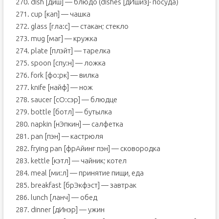
270. dish [диш] — блюдо (dishes [дИшиз]- посуда)
271. cup [кап] — чашка
272. glass [гла:с] — стакан; стекло
273. mug [маг] — кружка
274. plate [плэйт] — тарелка
275. spoon [спу:н] — ложка
276. fork [фо:рк] — вилка
277. knife [найф] — нож
278. saucer [сO:сэр] — блюдце
279. bottle [ботл] — бутылка
280. napkin [нЭпкин] — салфетка
281. pan [пэн] — кастрюля
282. frying pan [фрАйинг пэн] — сковородка
283. kettle [кэтл] — чайник; котел
284. meal [ми:л] — принятие пищи, еда
285. breakfast [брЭкфэст] — завтрак
286. lunch [ланч] — обед
287. dinner [дИнэр] — ужин