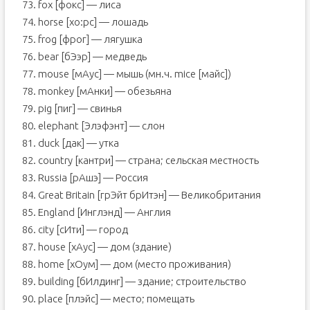
73. fox [фокс] — лиса
74. horse [хо:рс] — лошадь
75. frog [фрог] — лягушка
76. bear [бЭэр] — медведь
77. mouse [мАус] — мышь (мн.ч. mice [майс])
78. monkey [мАнки] — обезьяна
79. pig [пиг] — свинья
80. elephant [Элэфэнт] — слон
81. duck [дак] — утка
82. country [кантри] — страна; сельская местность
83. Russia [рАшэ] — Россия
84. Great Britain [грЭйт брИтэн] — Великобритания
85. England [Инглэнд] — Англия
86. city [сИти] — город
87. house [хАус] — дом (здание)
88. home [хОум] — дом (место проживания)
89. building [бИлдинг] — здание; строительство
90. place [плэйс] — место; помещать