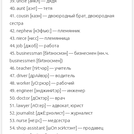
39. uncle [анкл] — дядя
40. aunt [а:нт] — тетя
41. cousin [казн] — двоюродный брат, двоюродная
сестра
42. nephew [нЭфъю:] — племянник
43. niece [ни:с] — племянница
44. job [джоб] — работа
45. businessman [бИзнэсмэн] — бизнесмен (мн.ч.
businessmen [бИзнэсмен])
46. teacher [тИ:чэр] — учитель
47. driver [дрАйвэр] — водитель
48. worker [уО:ркэр] — рабочий
49. engineer [энджинИ:эр] — инженер
50. doctor [дОктэр] — врач
51. lawyer [лО:ер] — адвокат, юрист
52. journalist [джЁ:рнэлист] — журналист
53. nurse [нё:рс] — медсестра
54. shop assistаnt [шОп эсИстэнт] — продавец