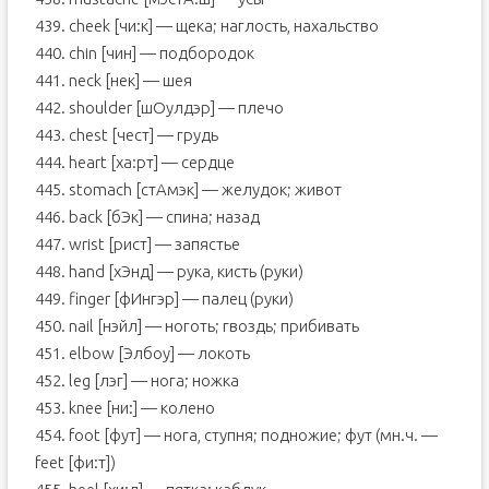
439. cheek [чи:к] — щека; наглость, нахальство
440. chin [чин] — подбородок
441. neck [нек] — шея
442. shoulder [шОулдэр] — плечо
443. chest [чест] — грудь
444. heart [ха:рт] — сердце
445. stomach [стАмэк] — желудок; живот
446. back [бЭк] — спина; назад
447. wrist [рист] — запястье
448. hand [хЭнд] — рука, кисть (руки)
449. finger [фИнгэр] — палец (руки)
450. nail [нэйл] — ноготь; гвоздь; прибивать
451. elbow [Элбоу] — локоть
452. leg [лэг] — нога; ножка
453. knee [ни:] — колено
454. foot [фут] — нога, ступня; подножие; фут (мн.ч. —
feet [фи:т])