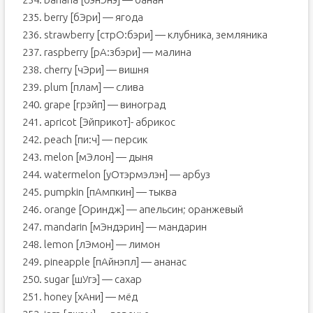
235. berry [бЭри] — ягода
236. strawberry [стрО:бэри] — клубника, земляника
237. raspberry [рА:збэри] — малина
238. cherry [чЭри] — вишня
239. plum [плам] — слива
240. grape [грэйп] — виноград
241. apricot [Эйприкот]- абрикос
242. peach [пи:ч] — персик
243. melon [мЭлон] — дыня
244. watermelon [уOтэрмэлэн] — арбуз
245. pumpkin [пАмпкин] — тыква
246. orange [Oриндж] — апельсин; оранжевый
247. mandarin [мЭндэрин] — мандарин
248. lemon [лЭмон] — лимон
249. pineapple [пАйнэпл] — ананас
250. sugar [шУгэ] — сахар
251. honey [хАни] — мёд