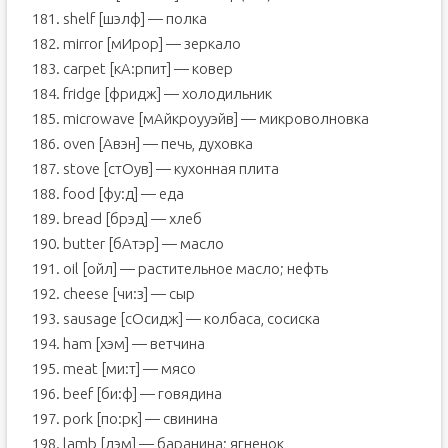
181. shelf [шэлф] — полка
182. mirror [мИрор] — зеркало
183. carpet [кА:рпит] — ковер
184. fridge [фридж] — холодильник
185. microwave [мАйкроууэйв] — микроволновка
186. oven [Авэн] — печь, духовка
187. stove [стОув] — кухонная плита
188. food [фу:д] — еда
189. bread [брэд] — хлеб
190. butter [бАтэр] — масло
191. oil [ойл] — растительное масло; нефть
192. cheese [чи:з] — сыр
193. sausage [сОсидж] — колбаса, сосиска
194. ham [хэм] — ветчина
195. meat [ми:т] — мясо
196. beef [би:ф] — говядина
197. pork [по:рк] — свинина
198. lamb [лэм] — баранина; ягненок