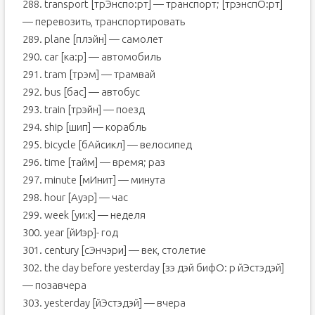
288. transport [трЭнспо:рт] — транспорт; [трэнспО:рт]
— перевозить, транспортировать
289. plane [плэйн] — самолет
290. car [ка:р] — автомобиль
291. tram [трэм] — трамвай
292. bus [бас] — автобус
293. train [трэйн] — поезд
294. ship [шип] — корабль
295. bicycle [бAйсикл] — велосипед
296. time [тайм] — время; раз
297. minute [мИнит] — минута
298. hour [Aуэр] — час
299. week [уи:к] — неделя
300. year [йИэр]- год
301. century [сЭнчэри] — век, столетие
302. the day before yesterday [зэ дэй бифО: р йЭстэдэй]
— позавчера
303. yesterday [йЭстэдэй] — вчера