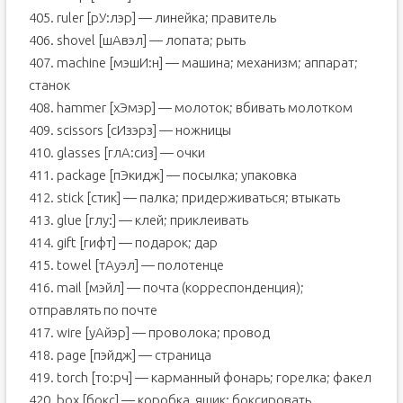
405. ruler [рУ:лэр] — линейка; правитель
406. shovel [шАвэл] — лопата; рыть
407. machine [мэшИ:н] — машина; механизм; аппарат;
станок
408. hammer [хЭмэр] — молоток; вбивать молотком
409. scissors [сИзэрз] — ножницы
410. glasses [глА:сиз] — очки
411. package [пЭкидж] — посылка; упаковка
412. stick [стик] — палка; придерживаться; втыкать
413. glue [глу:] — клей; приклеивать
414. gift [гифт] — подарок; дар
415. towel [тАуэл] — полотенце
416. mail [мэйл] — почта (корреспонденция);
отправлять по почте
417. wire [уАйэр] — проволока; провод
418. page [пэйдж] — страница
419. torch [то:рч] — карманный фонарь; горелка; факел
420. box [бокс] — коробка, ящик; боксировать