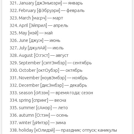
321. January [джЭнъюэри] — январь
322. February [фЭбруэри] — февраль
323. March [ма:рч] — март
324. April [Эйприл] — апрель
325. May [мэй] — май
326. June [джу:н] — июнь
327. July [джулAй] — июль
328. August [O:гэст] — август
329. September [сэптЭмбэр] — сентябрь
330. October [октOубэр] — октябрь
331. November [ноувЭмбэр] — ноябрь
332. December [дисЭмбэр] — декабрь
333. season [сИ:зэн] — время года; сезон
334. spring [спринг] — весна
335. summer [сAмэр] — лето
336. autumn [O:тэм] — осень
337. winter [уИнтэр] — зима
338. holiday [хOлидэй] — праздник; отпуск; каникулы