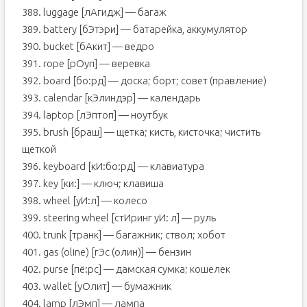
388. luggage [лAгидж] — багаж
389. battery [бЭтэри] — батарейка, аккумулятор
390. bucket [бAкит] — ведро
391. rope [рOуп] — веревка
392. board [бо:рд] — доска; борт; совет (правление)
393. calendar [кЭлиндэр] — календарь
394. laptop [лЭптоп] — ноутбук
395. brush [браш] — щетка; кисть, кисточка; чистить
щеткой
396. keyboard [кИ:бо:рд] — клавиатура
397. key [ки:] — ключ; клавиша
398. wheel [уИ:л] — колесо
399. steering wheel [стИринг уИ: л] — руль
400. trunk [транк] — багажник; ствол; хобот
401. gas (oline) [гЭс (олин)] — бензин
402. purse [пё:рс] — дамская сумка; кошелек
403. wallet [уОлит] — бумажник
404. lamp [лЭмп] — лампа