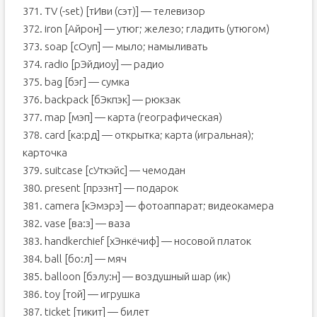
371. TV (-set) [тИви (сэт)] — телевизор
372. iron [Aйрон] — утюг; железо; гладить (утюгом)
373. soap [сOуп] — мыло; намыливать
374. radio [рЭйдиоу] — радио
375. bag [бэг] — сумка
376. backpack [бЭкпэк] — рюкзак
377. map [мэп] — карта (географическая)
378. card [ка:рд] — открытка; карта (игральная);
карточка
379. suitcase [сУткэйс] — чемодан
380. present [прэзнт] — подарок
381. camera [кЭмэрэ] — фотоаппарат; видеокамера
382. vase [ва:з] — ваза
383. handkerchief [хЭнкёчиф] — носовой платок
384. ball [бо:л] — мяч
385. balloon [бэлу:н] — воздушный шар (ик)
386. toy [той] — игрушка
387. ticket [тикит] — билет