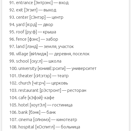
91. entrance [Энтрэнс] — вход
92. exit [Эгзит] — выход
93. center [сЭнтэр] — центр
94. yard [я:рд] — двор
95. roof [ру:ф] — крыша
96. fence [фэнс] — забор
97. land [лэнд] — земля, участок
98. village [вИлидж] — деревня, поселок
99. school [ску:л] — школа
100. university [юнивЁ:рсити] — университет
101. theater [сИ:этэр] — театр
102. church [чё:рч] — церковь
103. restaurant [рЭстронт] — ресторан
104. cafe [кЭфэй]- кафе
105. hotel [хоутЭл] — гостиница
106. bank [бэнк] — банк
107. cinema [сИнэмэ] — кинотеатр
108. hospital [хОспитл] — больница