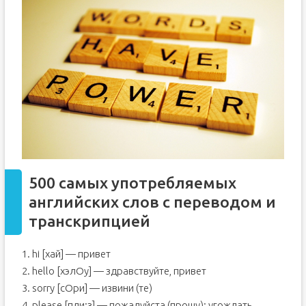
500 самых употребляемых
английских слов с переводом и
транскрипцией
1. hi [хай] — привет
2. hello [хэлОу] — здравствуйте, привет
3. sorry [сOри] — извини (те)
4. please [пли:з] — пожалуйста (прошу); угождать