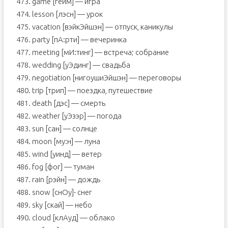
473. game [гейм] — игра
474. lesson [лэсн] — урок
475. vacation [вэйкЭйшэн] — отпуск, каникулы
476. party [пА:рти] — вечеринка
477. meeting [мИ:тинг] — встреча; собрание
478. wedding [уЭдинг] — свадьба
479. negotiation [нигоушиЭйшэн] — переговоры
480. trip [трип] — поездка, путешествие
481. death [дэс] — смерть
482. weather [уЭзэр] — погода
483. sun [сан] — солнце
484. moon [му:н] — луна
485. wind [уинд] — ветер
486. fog [фог] — туман
487. rain [рэйн] — дождь
488. snow [снOу]- снег
489. sky [скай] — небо
490. cloud [клАуд] — облако