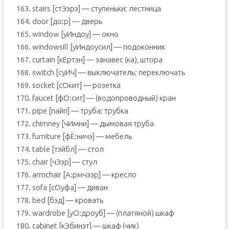
163. stairs [стЭэрз] — ступеньки; лестница
164. door [до:р] — дверь
165. window [уИндоу] — окно
166. windowsill [уИндоусил] — подоконник
167. curtain [кЁртэн] — занавес (ка), штора
168. switch [cуИч] — выключатель; переключать
169. socket [сОкит] — розетка
170. faucet [фО:сит] — (водопроводный) кран
171. pipe [пайп] — труба; трубка
172. chimney [чИмни] — дымовая труба
173. furniture [фЁ:ничэ] — мебель
174. table [тэйбл] — стол
175. chair [чЭэр] — стул
176. armchair [А:рмчээр] — кресло
177. sofa [сОуфа] — диван
178. bed [бэд] — кровать
179. wardrobe [уО:дроуб] — (платяной) шкаф
180. cabinet [кЭбинэт] — шкаф (чик)