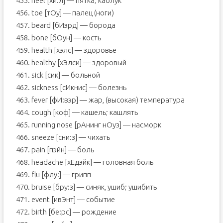
455. heel [хи:л] — пятка; каблук
456. toe [тОу] — палец (ноги)
457. beard [бИэрд] — борода
458. bone [бОун] — кость
459. health [хэлс] — здоровье
460. healthy [хЭлси] — здоровый
461. sick [сик] — больной
462. sickness [сИкнис] — болезнь
463. fever [фИ:вэр] — жар, (высокая) температура
464. cough [коф] — кашель; кашлять
465. running nose [рАнинг нОуз] — насморк
466. sneeze [сни:з] — чихать
467. pain [пэйн] — боль
468. headache [хЕдэйк] — головная боль
469. flu [флу:] — грипп
470. bruise [бру:з] — синяк, ушиб; ушибить
471. event [ивЭнт] — событие
472. birth [бё:рс] — рождение