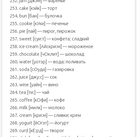
252. jam [джэм] — варенье
253. cake [кэйк] — торт
254. bun [бан] — булочка
255. cookie [кУки] — печенье
256. pie [пай] — пирог, пирожок
257. sweet [суи:т] — конфета; сладкий
258. ice-cream [Aйскри:м] — мороженое
259. chocolate [чOклит] — шоколад
260. water [уотэр] — вода; поливать
261. soda [сOуда] — газировка
262. juice [джу:с] — сок
263. wine [уайн] — вино
264. tea [ти:] — чай
265. coffee [кOфи] — кофе
266. milk [милк] — молоко
267. cream [кри:м] — сливки; крем
268. yogurt [йОгэт] — йогурт
269. curd [кЁ:рд] — творог