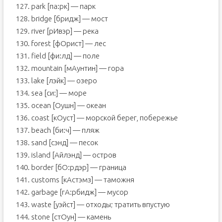
127. park [па:рк] — парк
128. bridge [бридж] — мост
129. river [рИвэр] — река
130. forest [фОрист] — лес
131. field [фи:лд] — поле
132. mountain [мАунтин] — гора
133. lake [лэйк] — озеро
134. sea [си:] — море
135. ocean [Оушн] — океан
136. coast [кОуст] — морской берег, побережье
137. beach [би:ч] — пляж
138. sand [сэнд] — песок
139. island [Айлэнд] — остров
140. border [бО:рдэр] — граница
141. customs [кАстэмз] — таможня
142. garbage [гА:рбидж] — мусор
143. waste [уэйст] — отходы; тратить впустую
144. stone [стОун] — камень