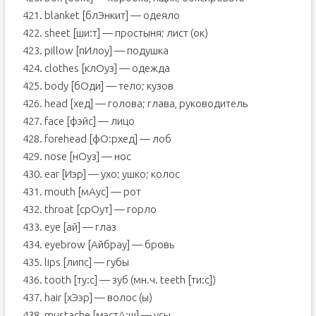
421. blanket [блЭнкит] — одеяло
422. sheet [ши:т] — простыня; лист (ок)
423. pillow [пИлоу] — подушка
424. clothes [клОуз] — одежда
425. body [бОди] — тело; кузов
426. head [хед] — голова; глава, руководитель
427. face [фэйс] — лицо
428. forehead [фО:рхед] — лоб
429. nose [нОуз] — нос
430. ear [Иэр] — ухо; ушко; колос
431. mouth [мАус] — рот
432. throat [срОут] — горло
433. eye [ай] — глаз
434. eyebrow [Aйбрау] — бровь
435. lips [липс] — губы
436. tooth [ту:с] — зуб (мн.ч. teeth [ти:с])
437. hair [хЭэр] — волос (ы)
438. mustache [мэстА:ш] — усы