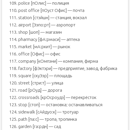
109. police [пОлис] — полиция
110. post office [пОуст Офис] — почта
111. station [стэйшн] — станция, вокзал
112. airport [Ээпо:рт] — аэропорт
113. shop [шоп] — магазин
114. pharmacy [фА:рмаси] — аптека
115. market [мА:ркит] — рынок
116. office [Офис] — офис
117. company [кОмпэни] — компания, фирма
118. factory [фЭктэри] — предприятие, завод, фабрика
119. square [скуЭэр] — площадь
120. street [стри:т] — улица
121. road [рОуд] — дорога
122. crossroads [крОсроудз] — перекрёсток
123. stop [стоп] — остановка; останавливаться
124. sidewalk [сАйдуо:к] — тротуар
125. path [па:с] — тропа, тропинка
126. garden [га:рдн] — сад