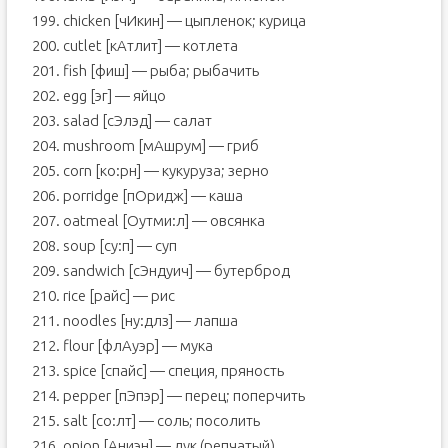
199. chicken [чИкин] — цыпленок; курица
200. cutlet [кАтлит] — котлета
201. fish [фиш] — рыба; рыбачить
202. egg [эг] — яйцо
203. salad [сЭлэд] — салат
204. mushroom [мАшрум] — гриб
205. corn [ко:рн] — кукуруза; зерно
206. porridge [пОридж] — каша
207. oatmeal [Оутми:л] — овсянка
208. soup [су:п] — суп
209. sandwich [сЭндуич] — бутерброд
210. rice [райс] — рис
211. noodles [ну:длз] — лапша
212. flour [флАуэр] — мука
213. spice [спайс] — специя, пряность
214. pepper [пЭпэр] — перец; поперчить
215. salt [со:лт] — соль; посолить
216. onion [Аниэн] — лук (репчатый)