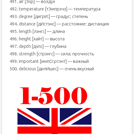
491. air [Ээр] — воздух
492. temperature [тЭмпрэчэ] — температура
493. degree [дигрИ:] — градус; степень
494. distance [дИстэнс] — расстояние; дистанция
495. length [лэнгс] — длина
496. height [хайт] — высота
497. depth [дэпс] — глубина
498. strength [стрэнгс] — сила; прочность
499. important [импО:ртэнт] — важный
500. delicious [дилИшес] — очень вкусный