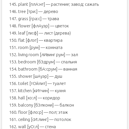
145. plant [плА:нт] — растение; завод; сажать
146. tree [три:] — дерево
147. grass [гра:с] — трава
148. flower [флАуэр] — цветок
149. leaf [ли:ф] — лист (дерева)
150. flat [флэт] — квартира
151. room [рум] — комната
152. living room [лИвинг рум] — зал
153. bedroom [бЭдрум] — спальня
154. bathroom [бА:срум] — ванная
155. shower [шАуэр] — душ
156. toilet [тОйлит] — туалет
157. kitchen [кИтчин] — кухня
158. hall [хо:л] — коридор
159. balcony [бЭлкони] — балкон
160. floor [фло:р] — пол; этаж
161. ceiling [сИ:линг] — потолок
162. wall [уО:л] — стена