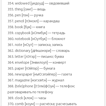
354. widowed [уидоуд] — овдовевший
355. thing [синг] — вещь
356. pen [пэн] — ручка
357. pencil [пЭнсил] — карандаш
358. book [бук] — книга
359. copybook [кОпибук] — тетрадь
360. notebook [нОутбук] — блокнот
361. note [нОут] — записка, запись
362. dictionary [дИкшэнэри] — словарь
363. letter [лЭтэр] — письмо; буква
364. envelope [Энвилоуп] — конверт
365. paper [пЭйпэр] — бумага
366. newspaper [нъЮ:зпэйпер] — газета
367. magazine [мэгэзИ:н] — журнал
368. (tele)phone [(тЭли)фОун] — телефон;
разговаривать по телефону
369. clock [клок] — часы
370. comb [коум] — расчёска; расчесывать