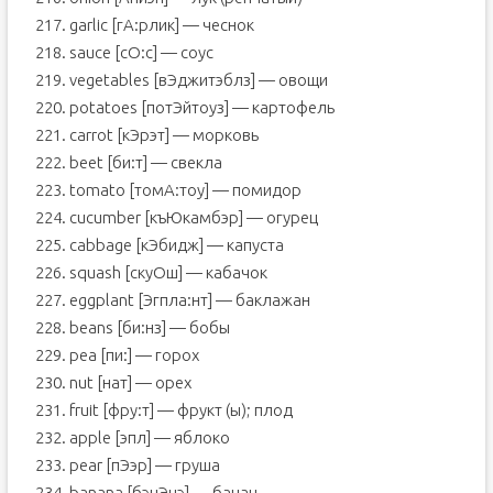
217. garlic [гА:рлик] — чеснок
218. sauce [сО:с] — соус
219. vegetables [вЭджитэблз] — овощи
220. potatoes [потЭйтоуз] — картофель
221. carrot [кЭрэт] — морковь
222. beet [би:т] — свекла
223. tomato [томA:тоу] — помидор
224. cucumber [къЮкамбэр] — огурец
225. cabbage [кЭбидж] — капуста
226. squash [скуОш] — кабачок
227. eggplant [Эгпла:нт] — баклажан
228. beans [би:нз] — бобы
229. pea [пи:] — горох
230. nut [нат] — орех
231. fruit [фру:т] — фрукт (ы); плод
232. apple [эпл] — яблоко
233. pear [пЭэр] — груша
234. banana [бэнЭнэ] — банан