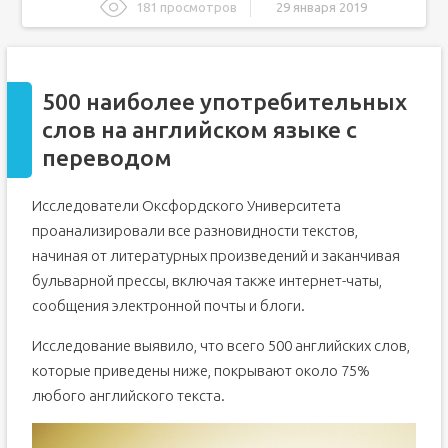
181 просмотров
29 января 2019
500 наиболее употребительных слов на английском
языке с переводом
500 самых употребляемых английских слов с переводом
и транскрипцией
500 наиболее употребительных
Английские слова для изучения на каждый день
слов на английском языке с
Учим английские слова разными методами
переводом
Метод ассоциаций
Карточки для изучения английских слов
Исследователи Оксфордского Университета
проанализировали все разновидности текстов,
Метод воспоминаний
начиная от литературных произведений и заканчивая
Метод мнемоники
бульварной прессы, включая также интернет-чаты,
Какие слова брать для изучения?
сообщения электронной почты и блоги.
Программы для изучения английских слов
Английские слова по группам для запоминания
Исследование выявило, что всего 500 английских слов,
которые приведены ниже, покрывают около 75%
10 слов по английскому учить произношение
любого английского текста.