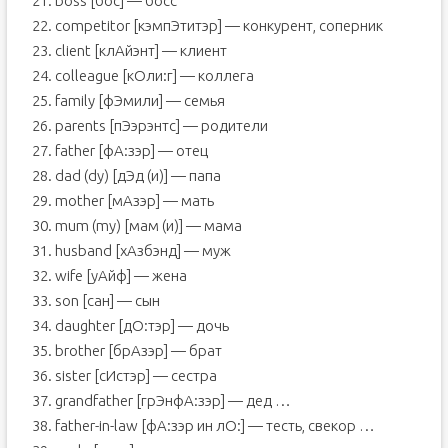
21. boss [бос] — босс
22. competitor [кэмпЭтитэр] — конкурент, соперник
23. client [клАйэнт] — клиент
24. colleague [кОли:г] — коллега
25. family [фЭмили] — семья
26. parents [пЭэрэнтс] — родители
27. father [фА:зэр] — отец
28. dad (dy) [дЭд (и)] — папа
29. mother [мАзэр] — мать
30. mum (my) [мам (и)] — мама
31. husband [хАзбэнд] — муж
32. wife [уАйф] — жена
33. son [сан] — сын
34. daughter [дО:тэр] — дочь
35. brother [брАзэр] — брат
36. sister [сИстэр] — сестра
37. grandfather [грЭнфА:зэр] — дед …
38. father-in-law [фА:зэр ин лО:] — тесть, свекор …