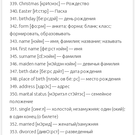
339. Christmas [крИсмэс] — Рождество
340. Easter [И:стэр] — Пасха
341. birthday [бё:рсдэй] — день рождения
342. form [фо:рм] — анкета; форма; бланк; класс;
формировать, образовывать
343. name [нэйм] — имя, фамилия; название; называть
344. first name [фё:рст нэйм] — имя
345. surname [сЁ:нэйм] — фамилия
346. maiden name [мЭйдэн нэйм] — девичья фамилия
347. birth date [бё:рс дэйт] — дата рождения
348. place of birth [плэйс ов бё: рс] — место рождения
349. address [эдрЭс] — адрес
350. marital status [мЭритэл стЭйтэс] — семейное
положение
351. single [сингл] — холостой, незамужняя; один (окий);
в один конец (о билете)
352. married [мЭрид] — женатый/замужняя
353. divorced [дивО:рст] — разведенный