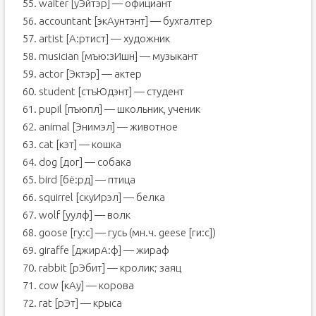
55. waiter [уЭйтэр] — официант
56. accountant [экАунтэнт] — бухгалтер
57. artist [А:ртист] — художник
58. musician [мъю:зИшн] — музыкант
59. actor [Эктэр] — актер
60. student [стъЮдэнт] — студент
61. pupil [пъюпл] — школьник, ученик
62. animal [Энимэл] — животное
63. cat [кэт] — кошка
64. dog [дог] — собака
65. bird [бё:рд] — птица
66. squirrel [скуИрэл] — белка
67. wolf [уулф] — волк
68. goose [гу:с] — гусь (мн.ч. geese [ги:с])
69. giraffe [джирА:ф] — жираф
70. rabbit [рЭбит] — кролик; заяц
71. cow [кАу] — корова
72. rat [рЭт] — крыса