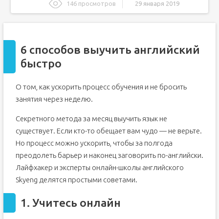
146 просмотров
29 января 2019
6 способов выучить английский быстро
1. Учитесь онлайн
6 способов выучить английский
2. Учитесь на досуге
быстро
3. Занимайтесь с преподавателем
4. Изучайте язык на работе
О том, как ускорить процесс обучения и не бросить
5. Делайте домашние задания
занятия через неделю.
6. Не учите лишнего
Полиглот. Выучим английский за 16 часов! Урок 1
Секретного метода за месяц выучить язык не
Полиглот: учим английский за 16 часов
существует. Если кто-то обещает вам чудо — не верьте.
Но процесс можно ускорить, чтобы за полгода
В чем ценность проекта «Полиглот»?
преодолеть барьер и наконец заговорить по-английски.
16 убойных часов английского
Лайфхакер и эксперты онлайн-школы английского
Skyeng делятся простыми советами.
1. Учитесь онлайн