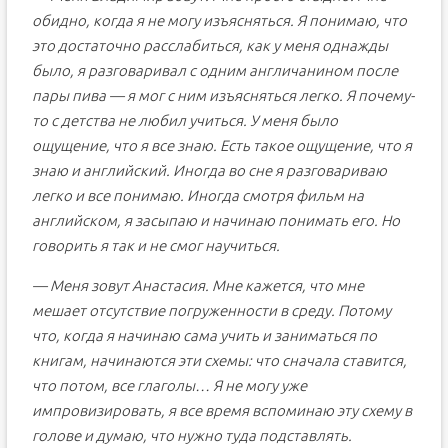
обидно, когда я не могу изъясняться. Я понимаю, что
это достаточно расслабиться, как у меня однажды
было, я разговаривал с одним англичанином после
пары пива — я мог с ним изъясняться легко. Я почему-
то с детства не любил учиться. У меня было
ощущение, что я все знаю. Есть такое ощущение, что я
знаю и английский. Иногда во сне я разговариваю
легко и все понимаю. Иногда смотря фильм на
английском, я засыпаю и начинаю понимать его. Но
говорить я так и не смог научиться.
— Меня зовут Анастасия. Мне кажется, что мне
мешает отсутствие погруженности в среду. Потому
что, когда я начинаю сама учить и заниматься по
книгам, начинаются эти схемы: что сначала ставится,
что потом, все глаголы… Я не могу уже
импровизировать, я все время вспоминаю эту схему в
голове и думаю, что нужно туда подставлять.