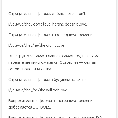
…
Отрицательная форма: добавляется don’t:
I/you/we/they don’t love; he/she doesn’t love.
Отрицательная форма в прошедшем времени:
I/you/we/they/he/she didn’t love.
Эта структура самая главная, самая трудная, самая
первая в английском языке. Освоил ее — считай
освоил половину языка.
Отрицательная форма в будущем времени:
I/you/we/they/he/she will not love.
Вопросительная форма в настоящем времени:
добавляется DO, DOES.
Вопросительная форма в прошедшем времени: DID.