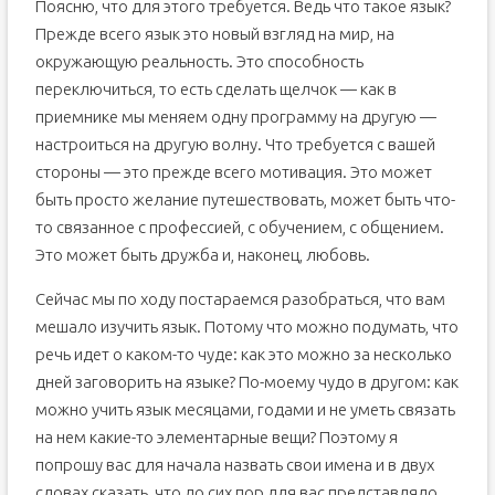
Поясню, что для этого требуется. Ведь что такое язык?
Прежде всего язык это новый взгляд на мир, на
окружающую реальность. Это способность
переключиться, то есть сделать щелчок — как в
приемнике мы меняем одну программу на другую —
настроиться на другую волну. Что требуется с вашей
стороны — это прежде всего мотивация. Это может
быть просто желание путешествовать, может быть что-
то связанное с профессией, с обучением, с общением.
Это может быть дружба и, наконец, любовь.
Сейчас мы по ходу постараемся разобраться, что вам
мешало изучить язык. Потому что можно подумать, что
речь идет о каком-то чуде: как это можно за несколько
дней заговорить на языке? По-моему чудо в другом: как
можно учить язык месяцами, годами и не уметь связать
на нем какие-то элементарные вещи? Поэтому я
попрошу вас для начала назвать свои имена и в двух
словах сказать, что до сих пор для вас представляло