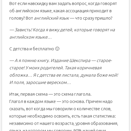
Вот если навскидку вам задать вопрос, когда говорят
об английском языке, какая ассоциация приходит в
голову? Вот
английский язык
— что сразу пришло?
— Зависть! Когда я вижу детей, которые говорят на
английском языке…
С детства и бесплатно 🙂
— А я помню книгу. Издание Шекспира — старое-
старое! У моих родителей. Такая коричневая
обложка… Я с детства ее листала, думала боже мой!
И поля, заросшие вереском…
Итак, первая схема — это схема глагола.
Глагол в каждом языке — это основа. Причем надо
сказать, вот когда мы говорили о количестве слов,
которые необходимо освоить, есть такая статистика:
независимо от нашего возраста, уровня образования,
языка, на котором мы говорим, 90% нашей речи