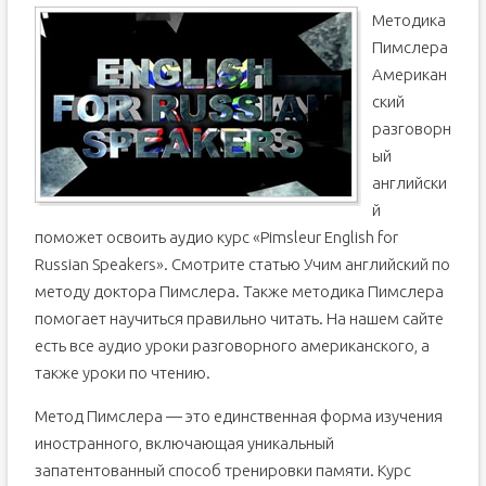
Методика
Пимслера
Американ
ский
разговорн
ый
английски
й
поможет освоить аудио курс «Pimsleur English for
Russian Speakers». Смотрите статью Учим английский по
методу доктора Пимслера. Также методика Пимслера
помогает научиться правильно читать. На нашем сайте
есть все аудио уроки разговорного американского, а
также уроки по чтению.
Метод Пимслера — это единственная форма изучения
иностранного, включающая уникальный
запатентованный способ тренировки памяти. Курс