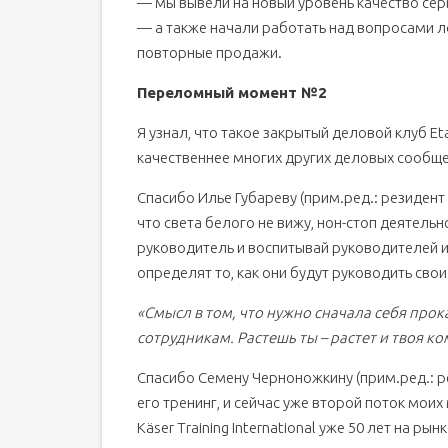
— мы вывели на новый уровень качество сер
— а также начали работать над вопросами л
повторные продажи.
Переломный момент №2
Я узнал, что такое закрытый деловой клуб Eta
качественнее многих других деловых сообще
Спасибо Илье Губареву (прим.ред.: резидент 
что света белого не вижу, нон-стоп деятельн
руководитель и воспитывай руководителей из
определят то, как они будут руководить св
«Смысл в том, что нужно сначала себя прок
сотрудникам. Растешь ты – растет и твоя к
Спасибо Семену Черноножкину (прим.ред.: ре
его тренинг, и сейчас уже второй поток мои
Käser Training International уже 50 лет на рын