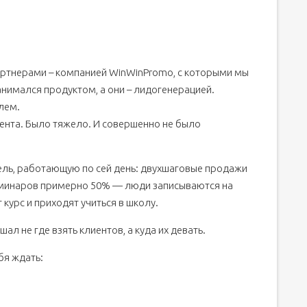
артнерами – компанией WinWinPromo, с которыми мы
анимался продуктом, а они – лидогенерацией.
лем.
ента. Было тяжело. И совершенно не было
ль, работающую по сей день: двухшаговые продажи
еминаров примерно 50% — люди записываются на
курс и приходят учиться в школу.
л не где взять клиентов, а куда их девать.
бя ждать: