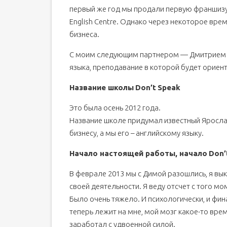
первый же год мы продали первую франшизу.
English Centre. Однако через некоторое врем
бизнеса.
С моим следующим партнером — Дмитрием Л
языка, преподавание в которой будет ориен
Название школы
Don’
t
Speak
Это была осень 2012 года.
Название школе придумал известный Яросла
бизнесу, а мы его – английскому языку.
Начало настоящей работы, начало
Don’
В феврале 2013 мы с Димой разошлись, я вык
своей деятельности. Я веду отсчет с того мо
Было очень тяжело. И психологически, и фина
теперь лежит на мне, мой мозг какое-то вре
заработал с удвоенной силой.