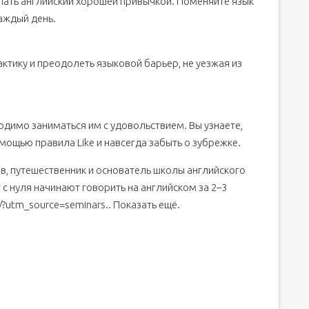
елать английский хорошей привычкой. Поменяйте язык
аждый день.
ктику и преодолеть языковой барьер, не уезжая из
одимо заниматься им с удовольствием. Вы узнаете,
омощью правила Like и навсегда забыть о зубрежке.
, путешественник и основатель школы английского
т с нуля начинают говорить на английском за 2–3
u/?utm_source=seminars.. Показать ещё.