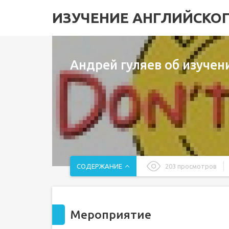
ИЗУЧЕНИЕ АНГЛИЙСКО
Андрей гуляев об изучен
СОДЕРЖАНИЕ
203 просмотров
Мероприятие
Бесплатный семинар по изучению английского 
Мероприятие
Андрей гуляев об изучении английского
Учим английский с Don’t Speak