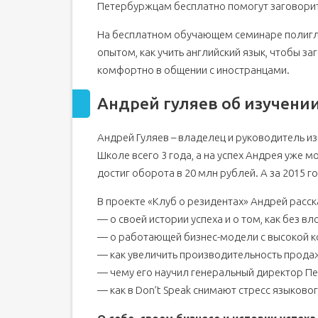
Петербуржцам бесплатно помогут заговорит
На бесплатном обучающем семинаре полигло
опытом, как учить английский язык, чтобы за
комфортно в общении с иностранцами.
Андрей гуляев об изучени
Андрей Гуляев – владелец и руководитель из
Школе всего 3 года, а на успех Андрея уже м
достиг оборота в 20 млн рублей. А за 2015 г
В проекте «Клуб о резидентах» Андрей расск
— о своей истории успеха и о том, как без 
— о работающей бизнес-модели с высокой к
— как увеличить производительность продаж
— чему его научил генеральный директор Пе
— как в Don’t Speak снимают стресс языково