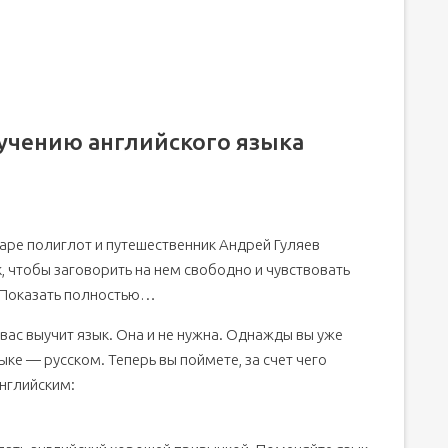
лийский
мы!
ибаются
учению английского языка
тся.
 стороны Атлантики
ре полиглот и путешественник Андрей Гуляев
ровах и ооооовцах.
к, чтобы заговорить на нем свободно и чувствовать
enge или как скороговорить на английском.
. Показать полностью…
 вас выучит язык. Она и не нужна. Однажды вы уже
ке — русском. Теперь вы поймете, за счет чего
английским: