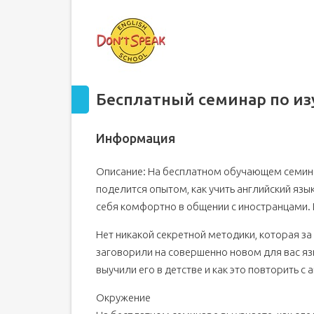
Сезон 2019. Выпуск 1. 5 советов изучающим анг
Сезон 2018. Выпуск 12. Новые слова этого года
Сезон 2018. Выпуск 11. О "понаехавших" словах
Сезон 2018. Выпуск 10. Вы смотрели не те филь
Сезон 2018. Выпуск 9. Имена, в которых все ош
Бесплатный семинар по из
Сезон 2018. Выпуск 8. Учимся быть вежливыми
Сезон 2018. Выпуск 7. Слова, в которых все путаю
Информация
Сезон 2018. Выпуск 6. Правописание по разные
Описание: На бесплатном обучающем семина
Сезон 2018. Выпуск 5. Английские гласные: о кА
поделится опытом, как учить английский язы
Сезон 2018. Выпуск 4. The Tongue Twister Chall
себя комфортно в общении с иностранцами
Нет никакой секретной методики, которая за
заговорили на совершенно новом для вас язы
выучили его в детстве и как это повторить с 
Окружение