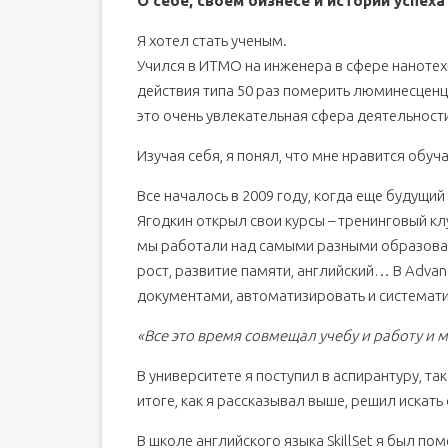
О себе, своем бизнесе и истории успеха
Я хотел стать ученым.
Учился в ИТМО на инженера в сфере нанотех
действия типа 50 раз померить люминесценци
это очень увлекательная сфера деятельност
Изучая себя, я понял, что мне нравится обуча
Все началось в 2009 году, когда еще будущ
Ягодкин открыл свои курсы – тренинговый кл
мы работали над самыми разными образова
рост, развитие памяти, английский… В Advan
документами, автоматизировать и системат
«Все это время совмещал учебу и работу и м
В университете я поступил в аспирантуру, та
итоге, как я рассказывал выше, решил искать
В школе английского языка SkillSet я был п