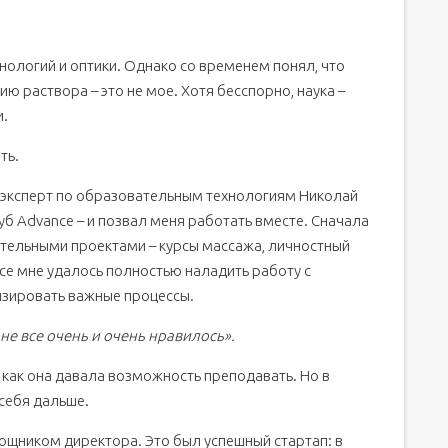
нологий и оптики. Однако со временем понял, что
ю раствора – это не мое. Хотя бесспорно, наука –
и.
ть.
ий эксперт по образовательным технологиям Николай
уб Advance – и позвал меня работать вместе. Сначала
тельными проектами – курсы массажа, личностный
ce мне удалось полностью наладить работу с
изировать важные процессы.
не все очень и очень нравилось».
к как она давала возможность преподавать. Но в
 себя дальше.
омощником директора. Это был успешный стартап: в