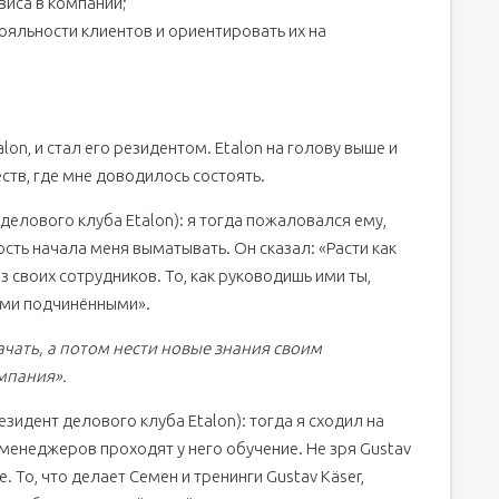
виса в компании;
ояльности клиентов и ориентировать их на
lon, и стал его резидентом. Etalon на голову выше и
ств, где мне доводилось состоять.
делового клуба Etalon): я тогда пожаловался ему,
ость начала меня выматывать. Он сказал: «Расти как
 своих сотрудников. То, как руководишь ими ты,
оими подчинёнными».
ачать, а потом нести новые знания своим
омпания».
зидент делового клуба Etalon): тогда я сходил на
х менеджеров проходят у него обучение. Не зря Gustav
ке. То, что делает Семен и тренинги Gustav Käser,