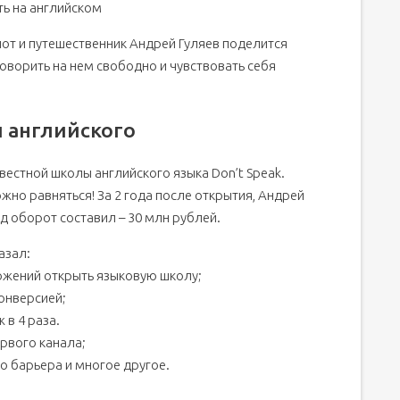
ь на английском
т и путешественник Андрей Гуляев поделится
говорить на нем свободно и чувствовать себя
и английского
вестной школы английского языка Don’t Speak.
ожно равняться! За 2 года после открытия, Андрей
од оборот составил – 30 млн рублей.
азал:
вложений открыть языковую школу;
онверсией;
 в 4 раза.
рвого канала;
го барьера и многое другое.