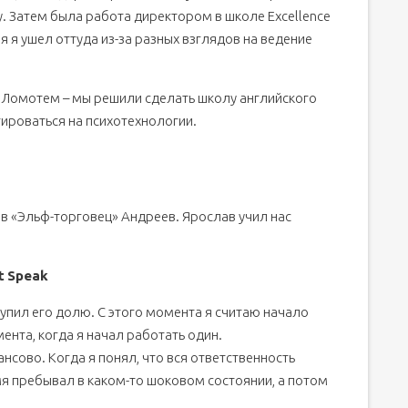
 Затем была работа директором в школе Excellence
я я ушел оттуда из-за разных взглядов на ведение
омотем – мы решили сделать школу английского
тироваться на психотехнологии.
в «Эльф-торговец» Андреев. Ярослав учил нас
t
Speak
упил его долю. С этого момента я считаю начало
мента, когда я начал работать один.
нсово. Когда я понял, что вся ответственность
мя пребывал в каком-то шоковом состоянии, а потом