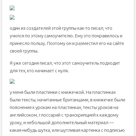
один из создателей этой группы как-то писал, что
учился по этому самоучителю. Ему это понравилось и
принесло пользу. Поэтому он и разместил его на сайте
своей группы.
Я уже сегодня писал, что этот самоучитель подходит
для тех, кто начинает с нуля.
у меня были пластинки с книжечкой. На пластинках
были тексты, начитанные британцами, в книжечке были
пояснения к урокам на пластинках, тексты уроков на
английсоком, глоссарий с транскрипцией к каждому
уроку, и небольшой дополнительный материал —
какая-нибудь шутка, или шутливая картинка с подписью