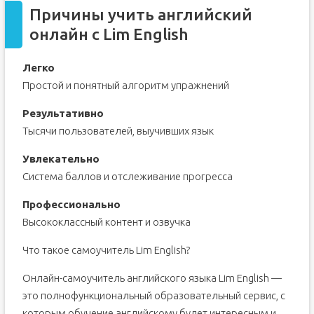
онлайн для достижения эффекта?
Причины учить английский
Отзывы наших учеников
онлайн с Lim English
Самоучитель по английскому
Система самоучителя по английскому
Легко
Комментарии
Простой и понятный алгоритм упражнений
Английский по Скайпу
Результативно
Как проходят занятия в EnglishDom
Тысячи пользователей, выучивших язык
Современный подход к обучению
Преподаватели EnglishDom
Увлекательно
Система баллов и отслеживание прогресса
Нам доверяют
Заявка на бесплатный вводный урок
Профессионально
Почему учить английский по Skype эффективно?
Высококлассный контент и озвучка
Гибкая программа обучения
Что такое самоучитель Lim English?
Инновационный подход
Идеальная атмосфера
Онлайн-самоучитель английского языка Lim English —
это полнофункциональный образовательный сервис, с
которым обучение английскому будет интересным и