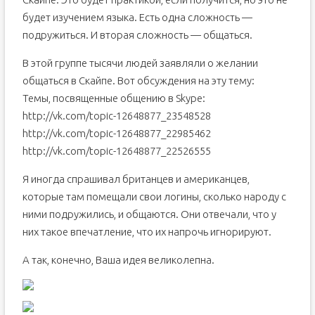
будет изучением языка. Есть одна сложность —
подружиться. И вторая сложность — общаться.
В этой группе тысячи людей заявляли о желании
общаться в Скайпе. Вот обсуждения на эту тему:
Темы, посвященные общению в Skype:
http://vk.com/topic-12648877_23548528
http://vk.com/topic-12648877_22985462
http://vk.com/topic-12648877_22526555
Я иногда спрашивал британцев и американцев,
которые там помещали свои логины, сколько народу с
ними подружились, и общаются. Они отвечали, что у
них такое впечатление, что их напрочь игнорируют.
А так, конечно, Ваша идея великолепна.