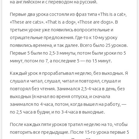
на английском и с переводом на русский.
Первые два урока состояли из фраз типа «This is a cat»,
«These are cats». «That is a dog», «Those are dogs». В
третьем уроке уже появились вопросительные и
отрицательные предложения. Где-то к 10-му уроку
появились времена, и так далее. Всего было 25 уроков.
Первые 5 были по 2,5-3 минуты, потом были уроки по 5
минут, потом по 7, а последние 5 — по 15 минут.
Каждый урок я прорабатывал неделю, без выходных. Я
слушал и читал, слушал, читал и повторял, слушал и
повторял без чтения. Занимался 2,5-4 часа в день, без
выходных (я начал во время отпуска, и сначала
занимался по 4 часа, потом, когда вышел на работу, —
по 2,5 часа в будни, и по 3-4 часа в выходные.
После каждых пяти уроков тратил неделю на то, чтобы
повторить все предыдущие. После 15-го урока первые 5