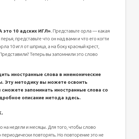
А это 10 адских ИГЛ»
. Представьте орла — какая
перья, представьте что он над вами и что его когти
рла 10 игл от шприца, а на боку красный крест,
 Представили? Теперь вы запомнили это слово
дить иностранные слова в мнемонические
ы. Эту методику вы можете освоить
ы сможете запоминать иностранные слова со
одробное описание метода здесь.
к.
 на недели и месяцы. Для того, чтобы слово
 периодически повторять. Но повторение это не