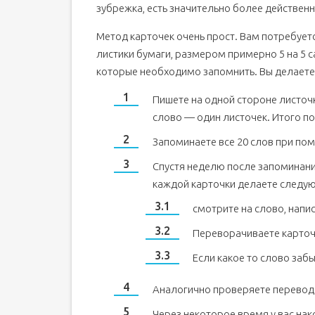
зубрежка, есть значительно более действен
Метод карточек очень прост. Вам потребует
листики бумаги, размером примерно 5 на 5 
которые необходимо запомнить. Вы делает
Пишете на одной стороне листоч
слово — один листочек. Итого по
Запоминаете все 20 слов при по
Спустя неделю после запоминания
каждой карточки делаете следу
смотрите на слово, напи
Переворачиваете карточк
Если какое то слово заб
Аналогично проверяете перевод с
Через некоторое время у вас нак