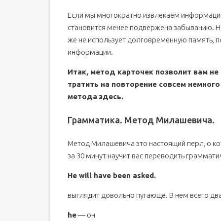
Если мы многократно извлекаем информацию
становится менее подвержена забыванию. Н
же не использует долговременную память, 
информации.
Итак, метод карточек позволит вам не
тратить на повторение совсем немного
метода
здесь
.
Грамматика. Метод Милашевича.
Метод Милашевича это настоящий перл, о ко
за 30 минут научит вас переводить граммат
He will have been asked.
выглядит довольно пугающе. В нем всего дв
he
— он