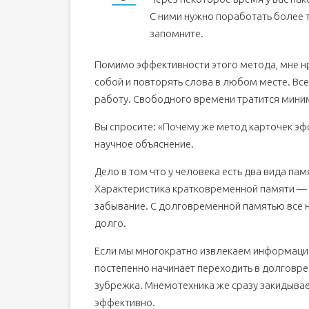
С ними нужно поработать более т
запомните.
Помимо эффективности этого метода, мне нра
собой и повторять слова в любом месте. Все
работу. Свободного времени тратится миним
Вы спросите: «Почему же метод карточек эф
научное объяснение.
Дело в том что у человека есть два вида па
Характеристика кратковременной памяти — 
забывание. С долговременной памятью все 
долго.
Если мы многократно извлекаем информацию
постепенно начинает переходить в долговре
зубрежка. Мнемотехника же сразу закидыва
эффективно.