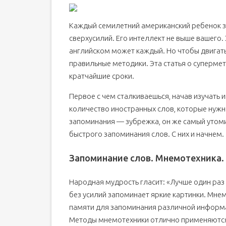
Онлайн-обучение
Каждый семилетний американский ребенок зн
Методы изучения английского языка
сверхусилий. Его интеллект не выше вашего.
английском может каждый. Но чтобы двигать
правильные методики. Эта статья о супермет
кратчайшие сроки.
Первое с чем сталкиваешься, начав изучать 
количество иностранных слов, которые нуж
запоминания — зубрежка, он же самый утоми
быстрого запоминания слов. С них и начнем.
Запоминание слов. Мнемотехника.
Народная мудрость гласит: «Лучше один раз 
без усилий запоминает яркие картинки. Мне
памяти для запоминания различной информаци
Методы мнемотехники отлично применяются 