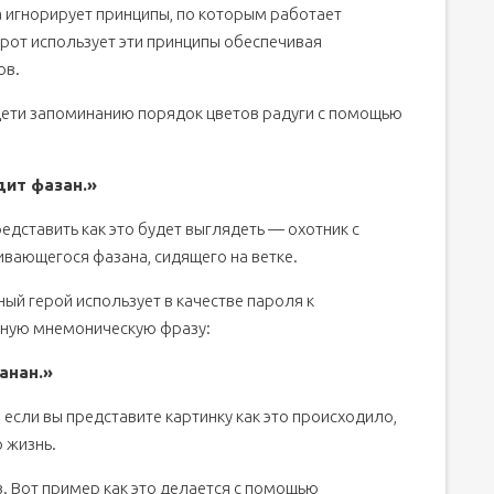
 игнорирует принципы, по которым работает
рот использует эти принципы обеспечивая
ов.
дети запоминанию порядок цветов радуги с помощью
дит фазан.»
едставить как это будет выглядеть — охотник с
ивающегося фазана, сидящего на ветке.
ый герой использует в качестве пароля к
йную мнемоническую фразу:
анан.»
если вы представите картинку как это происходило,
ю жизнь.
в. Вот пример как это делается с помощью