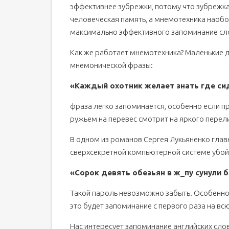
эффективнее зубрежки, потому что зубрежка
человеческая память, а мнемотехника наобо
максимально эффективного запоминание сл
Как же работает мнемотехника? Маленькие 
мнемонической фразы:
«Каждый охотник желает знать где си
фраза легко запоминается, особенно если пр
ружьем на перевес смотрит на яркого перел
В одном из романов Сергея Лукьяненко главн
сверхсекретной компьютерной системе убо
«Сорок девять обезьян в ж_пу сунули б
Такой пароль невозможно забыть. Особенно 
это будет запоминание с первого раза на вс
Нас интересует запоминание английских сло