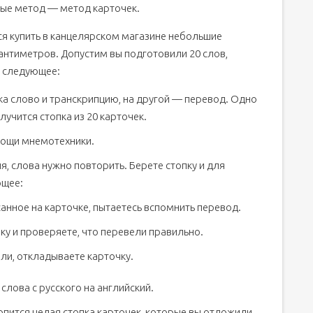
ные метод — метод карточек.
ся купить в канцелярском магазине небольшие
сантиметров. Допустим вы подготовили 20 слов,
е следующее:
ка слово и транскрипцию, на другой — перевод. Одно
лучится стопка из 20 карточек.
мощи мнемотехники.
, слова нужно повторить. Берете стопку и для
ющее:
санное на карточке, пытаетесь вспомнить перевод.
у и проверяете, что перевели правильно.
ыли, откладываете карточку.
лова с русского на английский.
опится целая стопка карточек, которые вы отложили.