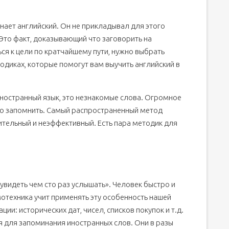
ает английский. Он не прикладывал для этого
 Это факт, доказывающий что заговорить на
ся к цели по кратчайшему пути, нужно выбрать
одиках, которые помогут вам выучить английский в
иностранный язык, это незнакомые слова. Огромное
но запомнить. Самый распространенный метод
тельный и неэффективный. Есть пара методик для
увидеть чем сто раз услышать». Человек быстро и
мотехника учит применять эту особенность нашей
и: исторических дат, чисел, списков покупок и т.д.
для запоминания иностранных слов. Они в разы