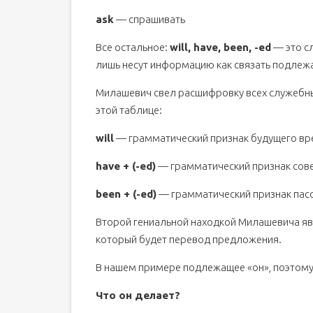
ask
— спрашивать
Все остальное:
will, have, been, -ed
— это сл
лишь несут информацию как связать подлеж
Милашевич свел расшифровку всех служебных
этой таблице:
will
— грамматический признак будущего в
have + (-ed)
— грамматический признак сов
been + (-ed)
— грамматический признак пасс
Второй гениальной находкой Милашевича яв
который будет перевод предложения.
В нашем примере подлежащее «он», поэтому
Что он делает?