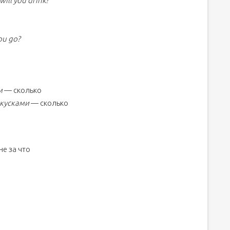
ill you drink?
ou go?
м
— сколько
, кусками
— сколько
не за что