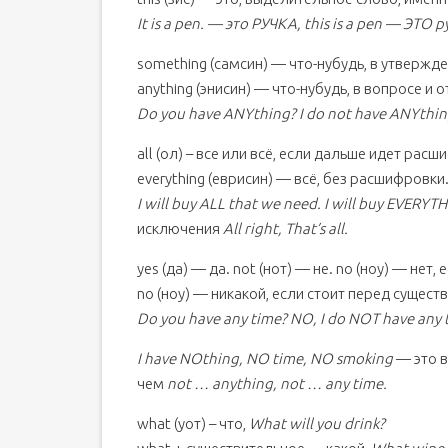
It is a pen. — это РУЧКА, this is a pen — ЭТО р
something (самсин) — что-нубудь, в утвержде
anything (энисин) — что-нубудь, в вопросе и 
Do you have ANYthing? I do not have ANYthin
all (ол) – все или всё, если дальше идет расш
everything (еврисин) — всё, без расшифровки
I will buy ALL that we need. I will buy EVERYT
исключения
All right, That’s all.
yes (да) — да. not (нот) — не. no (ноу) — нет,
no (ноу) — никакой, если стоит перед сущес
Do you have any time? NO, I do NOT have any t
I have NOthing, NO time, NO smoking
— это в
чем
not … anything, not … any time.
what (уот) – что,
What will you drink?