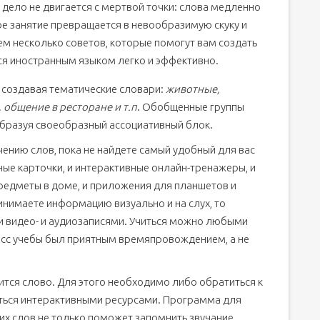
о дело не двигается с мертвой точки: слова медленно
е занятие превращается в невообразимую скуку и
м несколько советов, которые помогут вам создать
ся иностранным языком легко и эффективно.
 создавая тематические словари:
животные,
 общение в ресторане и т.п
. Обобщенные группы
образуя своеобразный ассоциативный блок.
ению слов, пока не найдете самый удобный для вас
ные карточки, и интерактивные онлайн-тренажеры, и
предметы в доме, и приложения для планшетов и
инимаете информацию визуально и на слух, то
и видео- и аудиозаписями. Учиться можно любыми
есс учебы был приятным времяпровождением, а не
ится слово. Для этого необходимо либо обратиться к
ться интерактивными ресурсами. Программа для
их слов не только поможет запомнить звучание