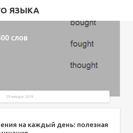
ГО ЯЗЫКА
300 слов
29 января 2019
: полезная лексика и советы для запоминания
чения на каждый день: полезная
оминания
 вы начнете свободно говорить