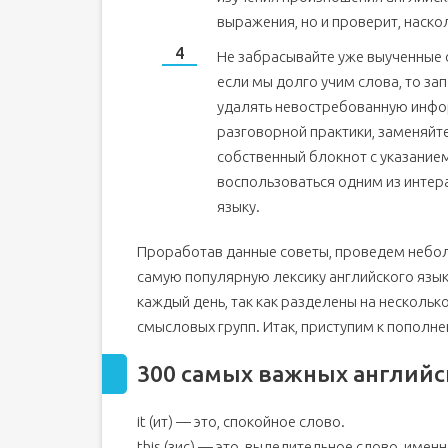
выражения, но и проверит, наско
Не забрасывайте уже выученные 
если мы долго учим слова, то за
удалять невостребованную инфор
разговорной практики, заменяйт
собственный блокнот с указание
воспользоваться одним из интер
языку.
Проработав данные советы, проведем небо
самую популярную лексику английского языка
каждый день, так как разделены на нескольк
смысловых групп. Итак, приступим к пополне
300 самых важных английс
it (ит) — это, спокойное слово.
this (зис) — это, выделительное слово, именн