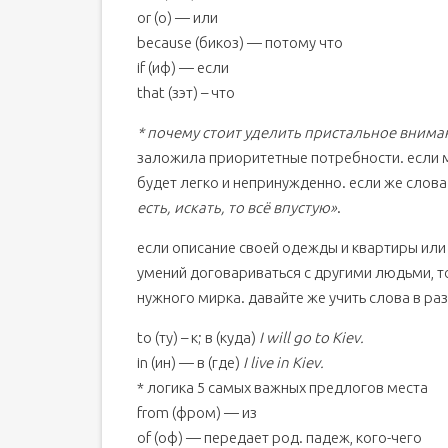
or (о) — или
because (бикоз) — потому что
if (иф) — если
that (зэт) – что
* почему стоит уделить пристальное внима
заложила приоритетные потребности. если м
будет легко и непринужденно. если же слов
есть, искать, то всё впустую»
.
если описание своей одежды и квартиры ил
умений договариваться с другими людьми, то
нужного мирка. давайте же учить слова в р
to (ту) – к; в (куда)
I will go to Kiev.
in (ин) — в (где)
I live in Kiev.
* логика 5 самых важных предлогов места
from (фром) — из
of (оф) — передает род. падеж, кого-чего