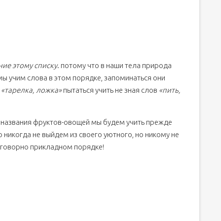
ние этому списку
. потому что в наши тела природа
ы учим слова в этом порядке, запоминаться они
а
«тарелка, ложка»
пытаться учить не зная слов
«пить,
и названия фруктов-овощей мы будем учить прежде
 никогда не выйдем из своего уютного, но никому не
азговорно прикладном порядке!