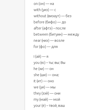
on (он) — на
with (уиз) — с
without (визаут) — без
before (бифо) — до
after (афтэ) – после
between (битуин) — между
near (ниэ) — возле
for (фо) — для
I (ай) — я
you (ю) – ты; вы; Вы
he (хи) — он
she (ши) — она;
it (ит) — оно
we (уи) — мы
they (зэй) — они
my (май) — мой
your (ё) – твой, ваш