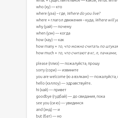
what + существительное — какой,
What wine w
who (ху) — кто
where (уэa) – где,
Where do you live?
where + глагол движения – куда,
Where will y
why (уай) — почему
when (уэн) — когда
how (хау) — как
how many +
то, что можно считать по штука
how much +
то, что считают в кг, л, пачками
please (плиз) — пожалуйста, прошу
sorry (сори) — извините
you are welcome (ю а вэлкам) — пожалуйста, 
hello (хэллоу) — здравствуйте.
hi (хай) — привет
goodbye (гудбай) — до свидания, пока
see you (cи ю) — увидимся
and (энд) — и
but (бат) — но