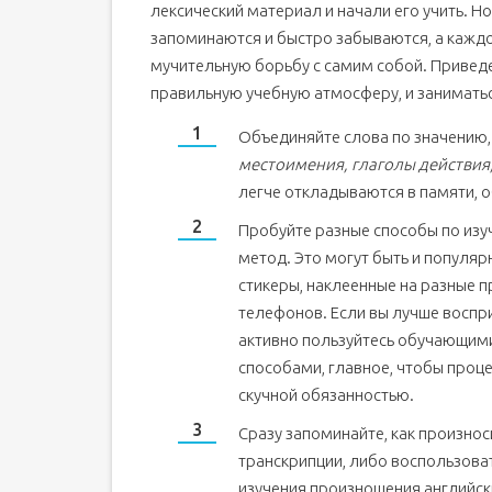
лексический материал и начали его учить. Н
запоминаются и быстро забываются, а каждо
мучительную борьбу с самим собой. Приведе
правильную учебную атмосферу, и занимать
Объединяйте слова по значению,
местоимения, глаголы действия,
легче откладываются в памяти, 
Пробуйте разные способы по изуч
метод. Это могут быть и популяр
стикеры, наклеенные на разные 
телефонов. Если вы лучше воспр
активно пользуйтесь обучающим
способами, главное, чтобы проц
скучной обязанностью.
Сразу запоминайте, как произнос
транскрипции, либо воспользова
изучения произношения английск