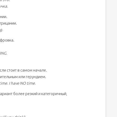
учка.
нии.
отрицании.
g.
ифровка.
.
HING.
 если стоит в самом начале.
твительным или герундием.
ime. I have NO time.
ариант более резкий и категоричный,