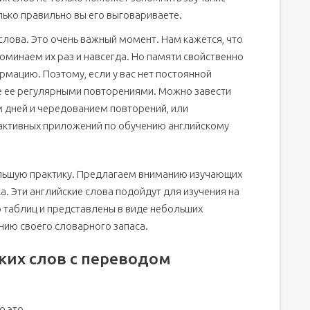
лько правильно вы его выговариваете.
слова. Это очень важный момент. Нам кажется, что
поминаем их раз и навсегда. Но памяти свойственно
мацию. Поэтому, если у вас нет постоянной
е ее регулярными повторениями. Можно завести
м дней и чередованием повторений, или
активных приложений по обучению английскому
льшую практику. Предлагаем вниманию изучающих
. Эти английские слова подойдут для изучения на
о таблиц и представлены в виде небольших
нию своего словарного запаса.
ких слов с переводом
о это.