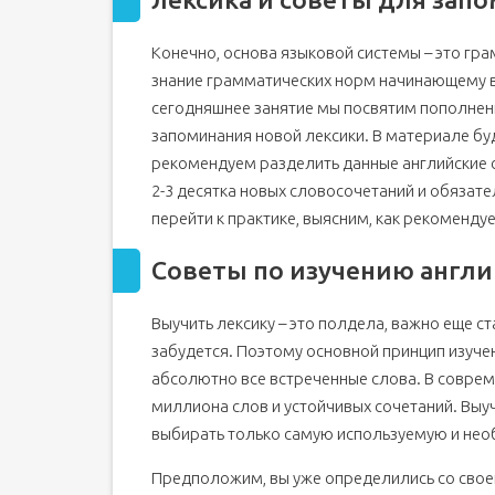
1. Предметы и явления — 564 слова
Конечно, основа языковой системы – это гра
2. Действия и направления — 43 слова
знание грамматических норм начинающему в
сегодняшнее занятие мы посвятим пополнен
запоминания новой лексики. В материале бу
рекомендуем разделить данные английские с
2-3 десятка новых словосочетаний и обязат
перейти к практике, выясним, как рекоменду
Советы по изучению англи
Выучить лексику – это полдела, важно еще с
забудется. Поэтому основной принцип изучен
абсолютно все встреченные слова. В соврем
миллиона слов и устойчивых сочетаний. Выуч
выбирать только самую используемую и нео
Предположим, вы уже определились со сво