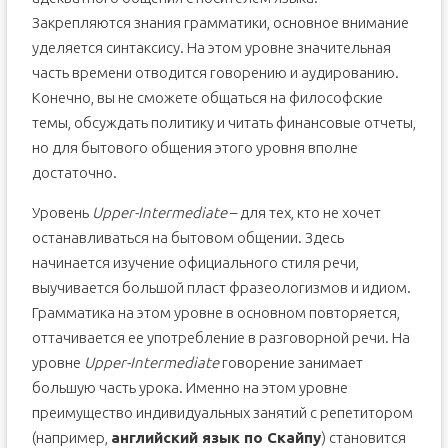
Классификация и знания
Закрепляются знания грамматики, основное внимание
Срок обучения на уровне Upper Intermediate
уделяется синтаксису. На этом уровне значительная
часть времени отводится говорению и аудированию.
Конечно, вы не сможете общаться на философские
темы, обсуждать политику и читать финансовые отчеты,
но для бытового общения этого уровня вполне
достаточно.
Уровень
Upper-Intermediate
– для тех, кто не хочет
останавливаться на бытовом общении. Здесь
начинается изучение официального стиля речи,
выучивается большой пласт фразеологизмов и идиом.
Грамматика на этом уровне в основном повторяется,
оттачивается ее употребление в разговорной речи. На
уровне
Upper-Intermediate
говорение занимает
большую часть урока. Именно на этом уровне
преимущество индивидуальных занятий с репетитором
(например,
английский язык по Скайпу
) становится