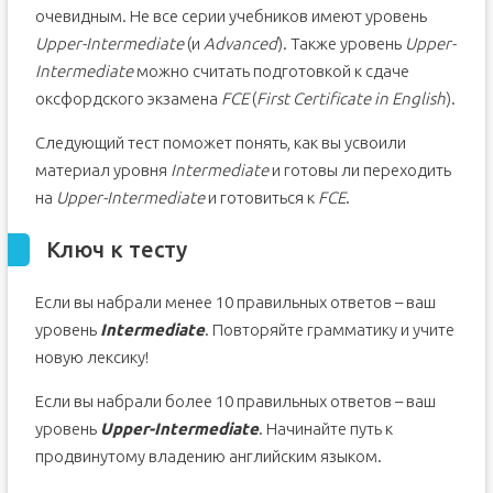
очевидным. Не все серии учебников имеют уровень
Upper-Intermediate
(и
Advanced
). Также уровень
Upper-
Intermediate
можно считать подготовкой к сдаче
оксфордского экзамена
FCE
(
First Certificate in English
).
Следующий тест поможет понять, как вы усвоили
материал уровня
Intermediate
и готовы ли переходить
на
Upper-Intermediate
и готовиться к
FCE
.
Ключ к тесту
Если вы набрали менее 10 правильных ответов – ваш
уровень
Intermediate
. Повторяйте грамматику и учите
новую лексику!
Если вы набрали более 10 правильных ответов – ваш
уровень
Upper-Intermediate
. Начинайте путь к
продвинутому владению английским языком.