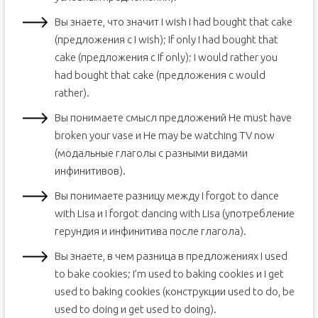
Вы знаете, что значит I wish I had bought that cake
(предложения с I wish); If only I had bought that
cake (предложения с If only); I would rather you
had bought that cake (предложения с would
rather).
Вы понимаете смысл предложений He must have
broken your vase и He may be watching TV now
(модальные глаголы с разными видами
инфинитивов).
Вы понимаете разницу между I forgot to dance
with Lisa и I forgot dancing with Lisa (употребление
герундия и инфинитива после глагола).
Вы знаете, в чем разница в предложениях I used
to bake cookies; I’m used to baking cookies и I get
used to baking cookies (конструкции used to do, be
used to doing и get used to doing).