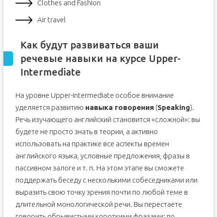
Clothes and Fashion
Air travel
Как будут развиваться ваши
речевые навыки на курсе Upper-
Intermediate
На уровне Upper-Intermediate особое внимание
уделяется развитию
навыка говорения
(
Speaking
).
Речь изучающего английский становится «сложной»: вы
будете не просто знать в теории, а активно
использовать на практике все аспекты времен
английского языка, условные предложения, фразы в
пассивном залоге и т. п. На этом этапе вы сможете
поддержать беседу с несколькими собеседниками или
выразить свою точку зрения почти по любой теме в
длительной монологической речи. Вы перестаете
говорить обрывистыми короткими фразами: по