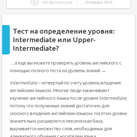
163 просмотров
29 января 2019
Тест на определение уровня: Intermediate или Upper-
Intermediate?
Ключ к тесту
Тест на определение уровня:
Upper-Intermediate — уровень, достаточный для жизни
за границей
Intermediate или Upper-
Upper-Intermediate — уровень, достаточный для жизни и
Intermediate?
общения в стране, где английский является
государственным языком
Мы советуем приступать к изучению английского
…а еще вы можете проверить уровень английского с
языка с уровня Upper-Intermediate, если вы:
помощью полного теста на уровень знаний →
Знания, которые должны быть у человека с уровнем
Upper-Intermediate
Intermediate
– четвертый по счету уровень владения
Программа уровня Upper-Intermediate включает в
себя изучение таких тем в учебном курсе
английским языком. Многие люди заканчивают
Как будут развиваться ваши речевые навыки на
изучение английского языка после уровня
Intermediate
,
курсе Upper-Intermediate
потому что полученных знаний достаточно для
Срок обучения на уровне Upper-Intermediate
сносного владения английским языком. На этом уровне
Уровень Upper Intermediate
значительно расширяется лексическая база,
Общая характеристика уровня Upper Intermediate
выучивается множество слов, необходимых для
Описание и рекомендации
адекватного общения с носителем языка.