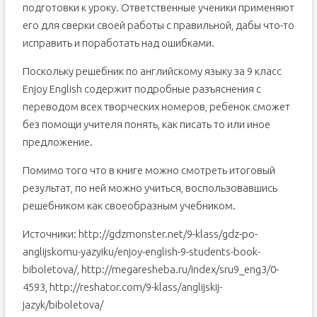
подготовки к уроку. Ответственные ученики применяют
его для сверки своей работы с правильной, дабы что-то
исправить и поработать над ошибками.
Поскольку решебник по английскому языку за 9 класс
Enjoy English содержит подробные разъяснения с
переводом всех творческих номеров, ребенок сможет
без помощи учителя понять, как писать то или иное
предложение.
Помимо того что в книге можно смотреть итоговый
результат, по ней можно учиться, воспользовавшись
решебником как своеобразным учебником.
Источники: http://gdzmonster.net/9-klass/gdz-po-
anglijskomu-yazyiku/enjoy-english-9-students-book-
biboletova/, http://megaresheba.ru/index/sru9_eng3/0-
4593, http://reshator.com/9-klass/anglijskij-
jazyk/biboletova/