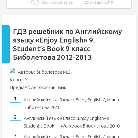
336 просмотров
29 января 2019
ГДЗ решебник по Английскому языку "Enjoy English" 9.
Student's Book 9 класс Биболетова 2012-2013
Глава 1. Семья и друзья. Счастливы ли мы вместе?
ГДЗ решебник по Английскому
Глава 2. Мир большой! Начните путешествовать уже
сейчас!
языку «Enjoy English» 9.
Глава 3. Можем ли мы научиться жить дружно?
Student’s Book 9 класс
Глава 4. Сделайте свой выбор, постройте свою жизнь
Биболетова 2012-2013
Гдз: ученик постепенно закрепляет новые темы
Из чего состоит рабочая тетрадь?
Авторы: Биболетова М.З.
Класс: 9
Решебник по английскому языку 9 класс Биболетова
Предмет: Английский язык
Рекомендуемые решебники
ГДЗ по английскому языку 9 класс Биболетова, Бабушис,
Английский язык 9 класс Enjoy English Дзюина
Снежко «Enjoy English» перевод текстов
Биболетова 2010
ГДЗ и решебник по английскому языку 9 класс
Биболетова, Бабушис, Снежко «Enjoy English» перевод
заданий
Английский язык 9 класс «Enjoy English» 9.
Student’s Book — Workbook Биболетова 2010
Английский язык 9 класс Enjoy English Дзюина