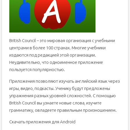
LearnWords
Полиглот. Выучим Английский за 16 Часов. Видеокурс
изучения английского языка
Rosetta Stone v.3.4.7. Мультимедийный курс
изучения американского английского языка, 5
уровней
British Council – это мировая организация с учебными
центрами в более 100 странах. Многие учебники
издаются под редакцией этой организации.
Неудивительно, что одноименное приложение
пользуется популярностью.
Приложения позволяют изучать английский язык через
игры, видео, подкасты. Ученику будут предложены
упражнения разных уровней сложностей. С помощью
British Council вы узнаете новые слова, изучите
грамматику, овладеете правильным произношением.
Скачать приложения для Android