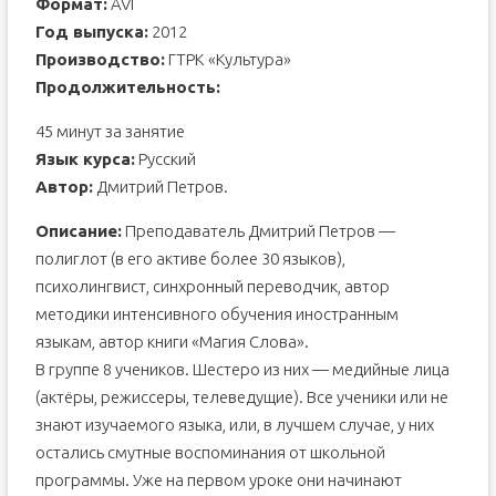
Формат:
AVI
Год выпуска:
2012
Производство:
ГТРК «Культура»
Продолжительность:
45 минут за занятие
Язык курса:
Русский
Автор:
Дмитрий Петров.
Описание:
Преподаватель Дмитрий Петров —
полиглот (в его активе более 30 языков),
психолингвист, синхронный переводчик, автор
методики интенсивного обучения иностранным
языкам, автор книги «Магия Слова».
В группе 8 учеников. Шестеро из них — медийные лица
(актёры, режиссеры, телеведущие). Все ученики или не
знают изучаемого языка, или, в лучшем случае, у них
остались смутные воспоминания от школьной
программы. Уже на первом уроке они начинают