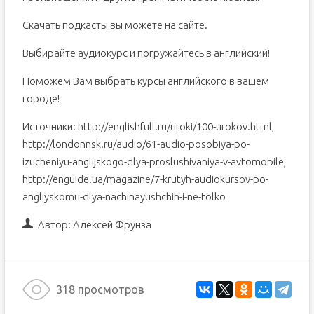
Скачать подкасты вы можете на сайте.
Выбирайте аудиокурс и погружайтесь в английский!
Поможем Вам выбрать курсы английского в вашем
городе!
Источники: http://englishfull.ru/uroki/100-urokov.html,
http://londonnsk.ru/audio/61-audio-posobiya-po-
izucheniyu-anglijskogo-dlya-proslushivaniya-v-avtomobile,
http://enguide.ua/magazine/7-krutyh-audiokursov-po-
angliyskomu-dlya-nachinayushchih-i-ne-tolko
Автор:
Алексей Фрунза
318 просмотров