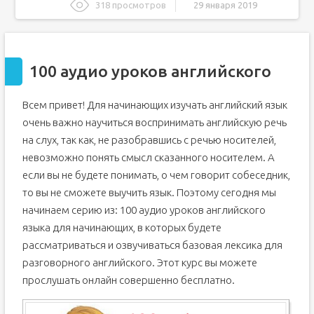
318 просмотров
29 января 2019
100 аудио уроков английского
Аудио уроки английского языка
100 аудио уроков английского
Слушать онлайн 100 уроков английского языка
КУРСЫ АНГЛИЙСКОГО ЯЗЫКА
ДЛЯ ДЕТЕЙ И ВЗРОСЛЫХ
Всем привет! Для начинающих изучать английский язык
Формат Материала
очень важно научиться воспринимать английскую речь
Английский язык для начинающих
на слух, так как, не разобравшись с речью носителей,
Курсы английского в машину (подборка)
невозможно понять смысл сказанного носителем. А
7 крутых аудиокурсов по английскому для начинающих и
если вы не будете понимать, о чем говорит собеседник,
не только
то вы не сможете выучить язык. Поэтому сегодня мы
British Council Podcasts (MP3 + Scripts)
начинаем серию из: 100 аудио уроков английского
English USA – Аудиокурс «Так говорят в Америке»
языка для начинающих, в которых будете
Чудаков И.В. – Polyglossum – Английский в дороге (30
рассматриваться и озвучиваться базовая лексика для
уроков)
разговорного английского. Этот курс вы можете
Элизабет Смит – Английский за 6 недель
прослушать онлайн совершенно бесплатно.
Уроки английского с Ритой Беловой от BBC (178
выпусков)
6 Minute English with BBC (69 выпусков)