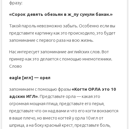
фразу:
«Сорок девять обезьян в ж_пу сунули банан.»
Такой пароль невозможно забыть. Особенно если вы
представите картинку как это происходило, это будет
запоминание с первого раза на всю жизнь.
Нас интересует запоминание английских слов. Вот
пример как это делается с помощью мнемотехники.
Слово
eagle [игл] — орел
запоминаем с помощью фразы
«Когти ОРЛА это 10
адских ИГЛ»
. Представьте орла — какая это
огромная мощная птица, представьте его перья,
представьте что он над вами и что его когти вонзаются
в ваше плечо, но вместо когтей у орла 10 игл от
шприца, а на боку красный крест, представьте боль,