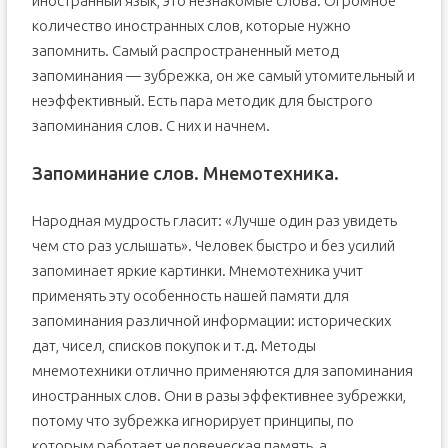
иностранный язык, это незнакомые слова. Огромное
Методы изучения английского языка от опытных
количество иностранных слов, которые нужно
полиглотов
запомнить. Самый распространенный метод
Метод Пимслера
запоминания — зубрежка, он же самый утомительный и
Книги Ильи Франка
неэффективный. Есть пара методик для быстрого
Методика Драгункина
запоминания слов. С них и начнем.
Проект «Полиглот» (Дмитрий Петров)
Запоминание слов. Мнемотехника.
Языковые школы
Разговорный подход (Шехтер)
Народная мудрость гласит: «Лучше один раз увидеть
Подборки Гунненмарка
чем сто раз услышать». Человек быстро и без усилий
Английский по фильмам, книгам и песням
запоминает яркие картинки. Мнемотехника учит
Интерактивные игры и мобильные приложения
применять эту особенность нашей памяти для
Как выбрать свою методику изучения английского
запоминания различной информации: исторических
языка?
дат, чисел, списков покупок и т.д. Методы
мнемотехники отлично применяются для запоминания
иностранных слов. Они в разы эффективнее зубрежки,
потому что зубрежка игнорирует принципы, по
которым работает человеческая память, а