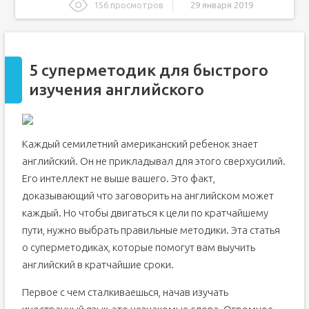
156 просмотров
29 января 2019
5 суперметодик для быстрого изучения английского
Самые лучшие методики изучения английского
5 суперметодик для быстрого
«Полиглот» Дмитрия Петрова
изучения английского
Метод Драгункина
Методика Пимслера
Метод Шехтера
Каждый семилетний американский ребенок знает
Rosetta Stone
английский. Он не прикладывал для этого сверхусилий.
Метод Мюллера
Его интеллект не выше вашего. Это факт,
Метод Франка
доказывающий что заговорить на английском может
Методика Гуннемарка
каждый. Но чтобы двигаться к цели по кратчайшему
Методы изучения английского языка: разбор
пути, нужно выбрать правильные методики. Эта статья
популярных авторских методик и советы по выбору
о суперметодиках, которые помогут вам выучить
Классические способы обучения
английский в кратчайшие сроки.
Изучение языка в группе
Занятия с репетитором
Первое с чем сталкиваешься, начав изучать
Самостоятельное обучение