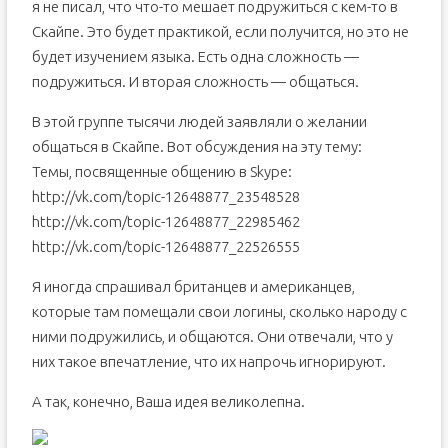
я не писал, что что-то мешает подружиться с кем-то в
Скайпе. Это будет практикой, если получится, но это не
будет изучением языка. Есть одна сложность —
подружиться. И вторая сложность — общаться.
В этой группе тысячи людей заявляли о желании
общаться в Скайпе. Вот обсуждения на эту тему:
Темы, посвященные общению в Skype:
http://vk.com/topic-12648877_23548528
http://vk.com/topic-12648877_22985462
http://vk.com/topic-12648877_22526555
Я иногда спрашивал британцев и американцев,
которые там помещали свои логины, сколько народу с
ними подружились, и общаются. Они отвечали, что у
них такое впечатление, что их напрочь игнорируют.
А так, конечно, Ваша идея великолепна.