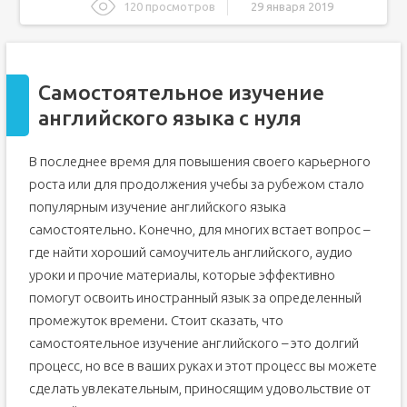
120 просмотров
29 января 2019
Самостоятельное изучение английского языка с нуля
Стереотипы – вот что мешает изучению английского
Самостоятельное изучение
Правильные методы – залог успеха
английского языка с нуля
20 бесплатных сайтов для изучения английского языка
Самоучитель по английскому
В последнее время для повышения своего карьерного
Система самоучителя по английскому
роста или для продолжения учебы за рубежом стало
Комментарии
популярным изучение английского языка
самостоятельно. Конечно, для многих встает вопрос –
где найти хороший самоучитель английского, аудио
уроки и прочие материалы, которые эффективно
помогут освоить иностранный язык за определенный
промежуток времени. Стоит сказать, что
самостоятельное изучение английского – это долгий
процесс, но все в ваших руках и этот процесс вы можете
сделать увлекательным, приносящим удовольствие от