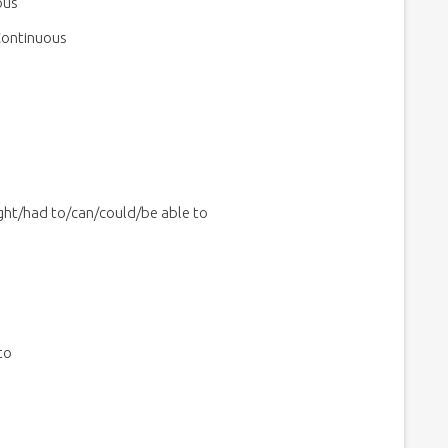
ous
 Continuous
ht/had to/can/could/be able to
to