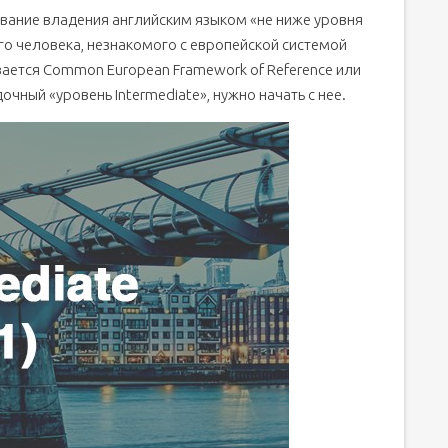
ование владения английским языком «не ниже уровня
mediate?
ого человека, незнакомого с европейской системой
вается Common European Framework of Reference или
в качество
дочный «уровень Intermediate», нужно начать с нее.
инством работодателей
о с уровня Intermediate, если вы:
 знанием английского языка на уровне Intermediate
ет изучение таких тем в учебном курсе
 на курсе Intermediate
ate
e