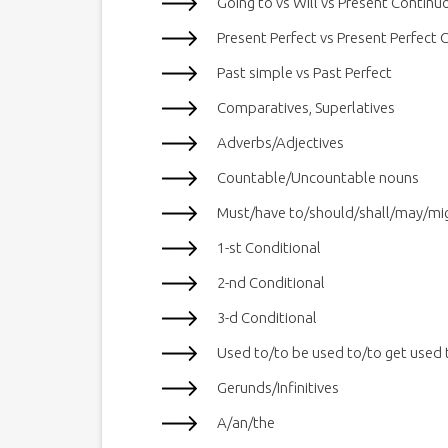
Going to vs Will vs Present Continu
Present Perfect vs Present Perfect
Past simple vs Past Perfect
Comparatives, Superlatives
Adverbs/Adjectives
Countable/Uncountable nouns
Must/have to/should/shall/may/mig
1-st Conditional
2-nd Conditional
3-d Conditional
Used to/to be used to/to get used 
Gerunds/Infinitives
A/an/the