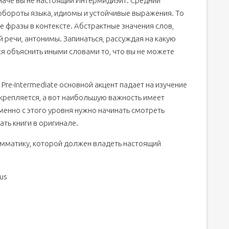
иначе вы не настоящий Интермидиэйт. Средний
 обороты языка, идиомы и устойчивые выражения. То
лые фразы в контексте. Абстрактные значения слов,
 речи, антонимы. Запинаться, рассуждая на какую
ся объяснить иными словами то, что вы не можете
y, Pre-Intermediate основной акцент падает на изучение
закрепляется, а вот наибольшую важность имеет
менно с этого уровня нужно начинать смотреть
ать книги в оригинале.
мматику, которой должен владеть настоящий
ous