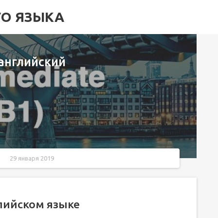
ГО ЯЗЫКА
 английский
29 января 2019
глийском языке
iate?