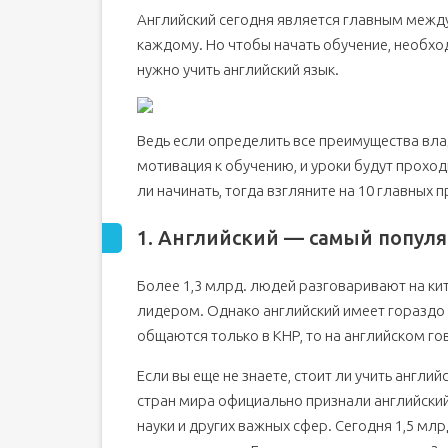
Английский сегодня является главным между
4. Английский открывает доступ к лучшим 
каждому. Но чтобы начать обучение, необхо
Почему это так важно изучать иностранные язык
нужно учить английский язык.
Почему важен английский язык?
Ведь если определить все преимущества влад
мотивация к обучению, и уроки будут проход
ли начинать, тогда взгляните на 10 главных п
1. Английский — самый популя
Более 1,3 млрд. людей разговаривают на ки
лидером. Однако английский имеет гораздо 
общаются только в КНР, то на английском го
Если вы еще не знаете, стоит ли учить английс
стран мира официально признали английский
науки и других важных сфер. Сегодня 1,5 мл