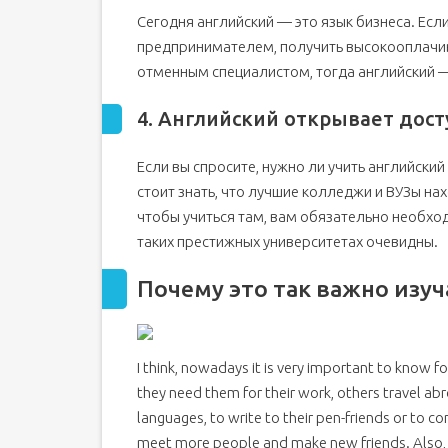
Сегодня английский — это язык бизнеса. Если
предпринимателем, получить высокооплачива
отменным специалистом, тогда английский —
4. Английский открывает дост
Если вы спросите, нужно ли учить английски
стоит знать, что лучшие колледжи и ВУЗы нах
чтобы учиться там, вам обязательно необход
таких престижных университетах очевидны.
Почему это так важно изу
I think, nowadays it is very important to know 
they need them for their work, others travel abr
languages, to write to their pen-friends or to 
meet more people and make new friends. Also, t