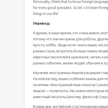
Personally, I think that to know foreign langua
for every good specialist. So let`s to learn for
things in our life!
Перевод:
Я думаю, в наше время, это очень важно зна
потому что они им нужны для роботы, другим 
просто хобби. Люди хотят знать языки, писа
разных стран, встретить больше новых людей 
известных писателей в оригинале, читать га
разных событиях, жизни людей, обычаях и тр
Изучение иностранных языков расширяет на
На мой взгляд, языки особенно важны для тех
политики. Иностранный язык помогает узнат
языков — полиглоты. Мы знаем некоторые 
известный писатель Шекспир, философ Сокра
В наши дни, английский стал международны