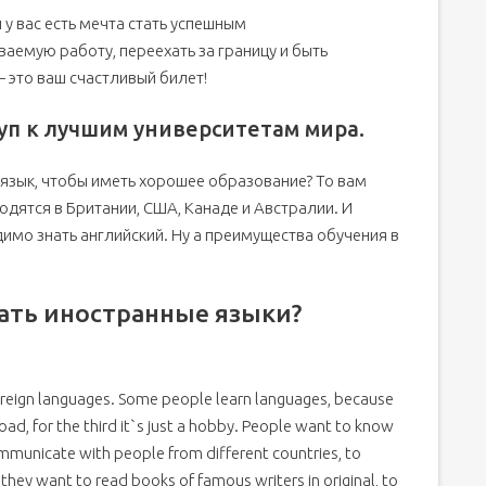
 у вас есть мечта стать успешным
емую работу, переехать за границу и быть
 это ваш счастливый билет!
уп к лучшим университетам мира.
й язык, чтобы иметь хорошее образование? То вам
одятся в Британии, США, Канаде и Австралии. И
имо знать английский. Ну а преимущества обучения в
чать иностранные языки?
foreign languages. Some people learn languages, because
oad, for the third it`s just a hobby. People want to know
communicate with people from different countries, to
hey want to read books of famous writers in original, to