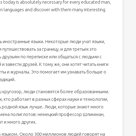
ges today is absolutely necessary for every educated man,
eign languages and discover with them many interesting
ть иностранные языки. Некоторые люди учат языки,
путешествовать за границу, и для третьих это
ть друзьям по переписке или общаться с людьми с
и завести друзей. К тому же, они хотят читать книги
зеты и журналы. Это помогает им узнавать больше о
адиций.
ш кругозор, люди становятся более образованными.
, кто работает в разных сферах науки и технологии,
ь родной язык лучше. Люди, которые знают много
имена полиглотов: немецкий профессор Шлимман,
т и много других.
м языком. Около 300 миллионов людей говорят на