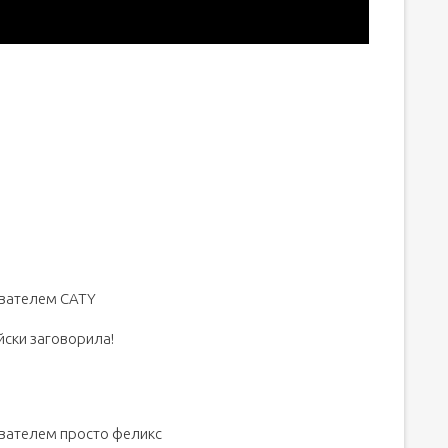
аша»
ователем CATY
йски заговорила!
ователем просто феликс