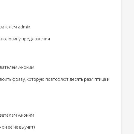
ователем admin
ую половину предложения
зователем Аноним
воить фразу, которую повторяют десять раз?! птица и
зователем Аноним
 он её не выучит)