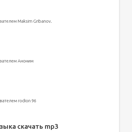
вателем Maksim Gribanov.
зователем Аноним
вателем rodion 96
зыка скачать mp3