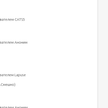
ователем CATS5
зователем Аноним
ователем Lapuse
л.Смешно)
зователем Аноним