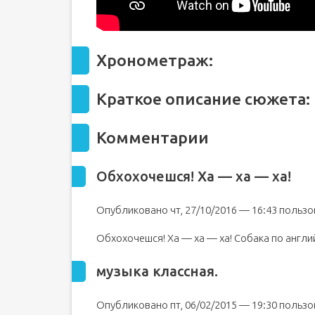
Ералаш урок английского языка скачать mp3
Свежая музыка
«Ералаш»: Времена меняются
Хронометраж:
Итак, очередной воскресный выпуск «Ерал
Краткое описание сюжета:
Комментарии
Обхохочешся! Ха — ха — ха!
Опубликовано чт, 27/10/2016 — 16:43 польз
Обхохочешся! Ха — ха — ха! Собака по англи
музыка классная.
Опубликовано пт, 06/02/2015 — 19:30 польз