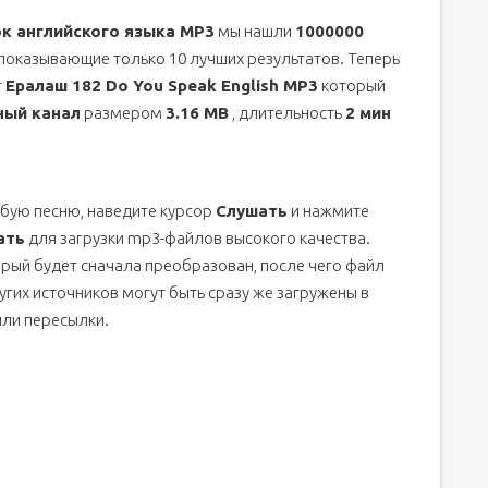
к английского языка MP3
мы нашли
1000000
 показывающие только 10 лучших результатов. Теперь
т
Ералаш 182 Do You Speak English MP3
который
ный канал
размером
3.16 MB
, длительность
2 мин
бую песню, наведите курсор
Слушать
и нажмите
ать
для загрузки mp3-файлов высокого качества.
орый будет сначала преобразован, после чего файл
угих источников могут быть сразу же загружены в
или пересылки.