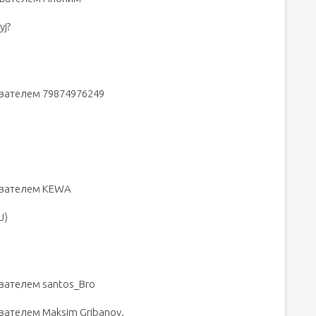
yj?
ователем 79874976249
зователем KEWA
J)
ователем santos_Bro
вателем Maksim Gribanov.