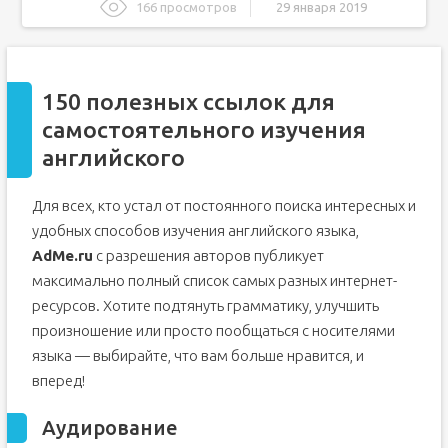
166 просмотров
29 января 2019
150 полезных ссылок для самостоятельного изучения
английского
Аудирование
150 полезных ссылок для
Грамматика
самостоятельного изучения
6 способов выучить английский быстро
английского
1. Учитесь онлайн
2. Учитесь на досуге
Для всех, кто устал от постоянного поиска интересных и
3. Занимайтесь с преподавателем
удобных способов изучения английского языка,
4. Изучайте язык на работе
AdMe.ru
с разрешения авторов публикует
5. Делайте домашние задания
максимально полный список самых разных интернет-
6. Не учите лишнего
ресурсов. Хотите подтянуть грамматику, улучшить
произношение или просто пообщаться с носителями
Самоучитель по английскому
языка — выбирайте, что вам больше нравится, и
Система самоучителя по английскому
вперед!
Комментарии
Аудирование