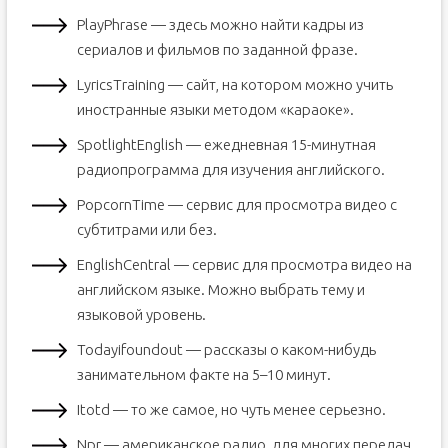
PlayPhrase — здесь можно найти кадры из
сериалов и фильмов по заданной фразе.
LyricsTraining — сайт, на котором можно учить
иностранные языки методом «караоке».
SpotlightEnglish — ежедневная 15-минутная
радиопрограмма для изучения английского.
PopcornTime — сервис для просмотра видео с
субтитрами или без.
EnglishCentral — сервис для просмотра видео на
английском языке. Можно выбрать тему и
языковой уровень.
Todayifoundout — рассказы о каком-нибудь
занимательном факте на 5–10 минут.
Itotd — то же самое, но чуть менее серьезно.
Npr — американское радио, для многих передач