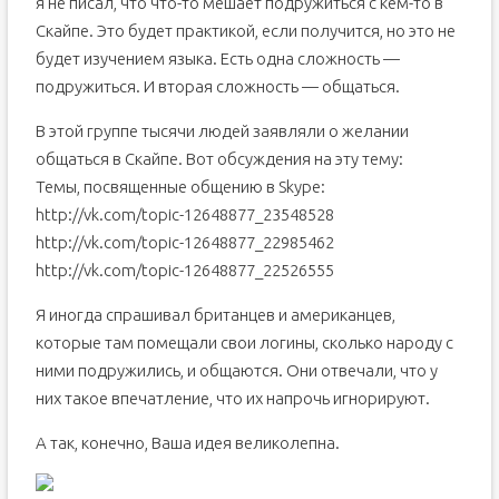
я не писал, что что-то мешает подружиться с кем-то в
Скайпе. Это будет практикой, если получится, но это не
будет изучением языка. Есть одна сложность —
подружиться. И вторая сложность — общаться.
В этой группе тысячи людей заявляли о желании
общаться в Скайпе. Вот обсуждения на эту тему:
Темы, посвященные общению в Skype:
http://vk.com/topic-12648877_23548528
http://vk.com/topic-12648877_22985462
http://vk.com/topic-12648877_22526555
Я иногда спрашивал британцев и американцев,
которые там помещали свои логины, сколько народу с
ними подружились, и общаются. Они отвечали, что у
них такое впечатление, что их напрочь игнорируют.
А так, конечно, Ваша идея великолепна.