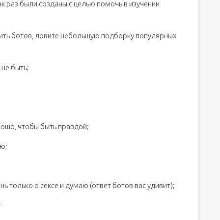
к раз были созданы с целью помочь в изучении
рить ботов, ловите небольшую подборку популярных
 не быть;
рошо, чтобы быть правдой;
ю;
ень только о сексе и думаю (ответ ботов вас удивит);
;