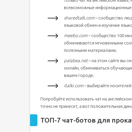
только чат на английском языке, 
всевозможные информационные
sharedtalk.com
– сообщество люд
языковой обмен и изучение язык
meebo.com
– сообщество 100 мил
обмениваются мгновенными сообщ
полезными материалами.
palabea.net
– на этом сайте вы с
онлайн, обмениваться обучающим
вашем городе.
italki.com
– выбирайте носителей 
Попробуйте использовать чат на английском
точно не принесет, а вот положительная дин
ТОП-7 чат-ботов для прок