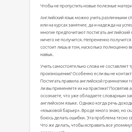
Чтобы не пропустить новые полезные матери
33 ТОП Бесплатных сайтов для общения с иност
В чем польза в общении с иностранцами? Ч
Английский язык можно учить различными сп
Сервисы языкового обмена
или на курсах занятнее, да и надежда на ус
Клубы переписки с иностранцами
многие предпочитают постигать английский с
ничего не получится. Непременно получитс
Группы в социальных сетях для знакомства 
состоит лишь в том, насколько полноценно в
Чаты для общения с иностранцами (бесплат
навык.
Онлайн Чаты
Видео и голосовые чаты
Учить самостоятельно слова не составляет т
Чат-рулетки по всему миру
произношении? Особенно если вы не контакти
Постигать правила английской грамматики т
ВИДЕО: "Самые полезные фразы для общен
ли вы применяете их на практике? Посвятив 
Дополнительные материалы
осознаете, что уже обладаете словарным з
английском языке. Однако когда речь доход
«языковой барьер». Вроде много знаю, но ск
боюсь делать ошибки. Эта проблема тесно с
Что же делать, чтобы исправить все упомяну