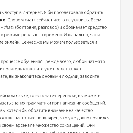
сть доступ в Интернет. Я бы посоветовала обратить
ыке
. Словом «чат» сейчас никого не удивишь. Всем
 «
chat
» (болтовня, разговор) и обозначает средство
в режиме реального времени. Изначально, чаты
ме онлайн. Сейчас же мы можем пользоваться и
 процессе обучения? Прежде всего, любой чат – это
 и носитель языка, что уже представляет
ате, вы знакомитесь с новыми людьми, заводите
ийском языке, то есть чате-переписке, вы можете
ывать знания грамматики при написании сообщений.
 вы хотели бы обратить внимание на качество
ом языке настолько популярен, что уже давно появился
 в своем арсенале множество сокращений. Они
ы используем чат на английском языке в качестве