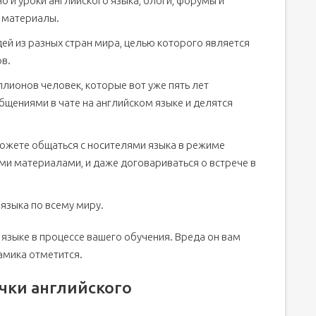
но и уроки английского языка, блоги, форумы и
 материалы.
ей из разных стран мира, целью которого является
ов.
лионов человек, которые вот уже пять лет
ениями в чате на английском языке и делятся
можете общаться с носителями языка в режиме
и материалами, и даже договариваться о встрече в
языка по всему миру.
 языке в процессе вашего обучения. Вреда он вам
амика отметится.
ачки английского