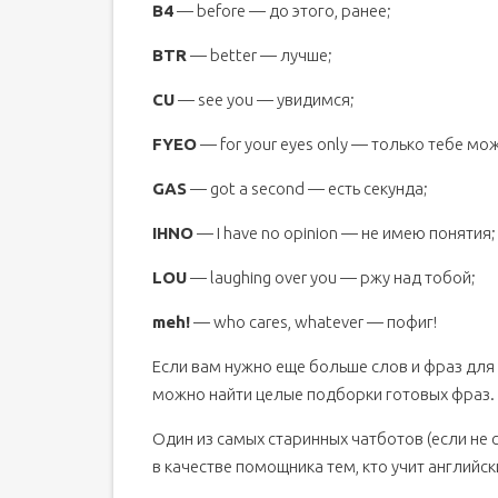
B4
— before — до этого, ранее;
BTR
— better — лучше;
CU
— see you — увидимся;
FYEO
— for your eyes only — только тебе мо
GAS
— got a second — есть секунда;
IHNO
— I have no opinion — не имею понятия;
LOU
— laughing over you — ржу над тобой;
meh!
— who cares, whatever — пофиг!
Если вам нужно еще больше слов и фраз для 
можно найти целые подборки готовых фраз. 
Один из самых старинных чатботов (если не
в качестве помощника тем, кто учит английск