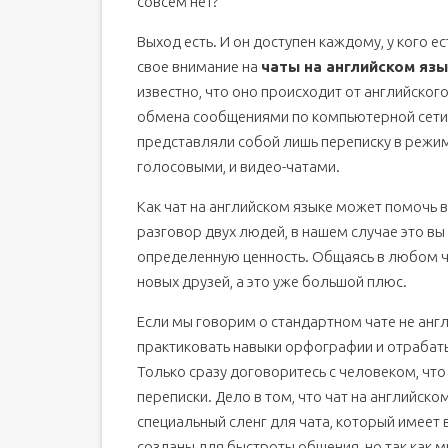
совсем нет?
Выход есть. И он доступен каждому, у кого е
свое внимание на
чаты на английском яз
известно, что оно происходит от английского
обмена сообщениями по компьютерной сети 
представляли собой лишь переписку в режи
голосовыми, и видео-чатами.
Как чат на английском языке может помочь в
разговор двух людей, в нашем случае это вы
определенную ценность. Общаясь в любом ч
новых друзей, а это уже большой плюс.
Если мы говорим о стандартном чате не англ
практиковать навыки орфографии и отрабат
Только сразу договоритесь с человеком, что
переписки. Дело в том, что чат на английск
специальный сленг для чата, который имеет
созданы для быстроты общения, но так как м