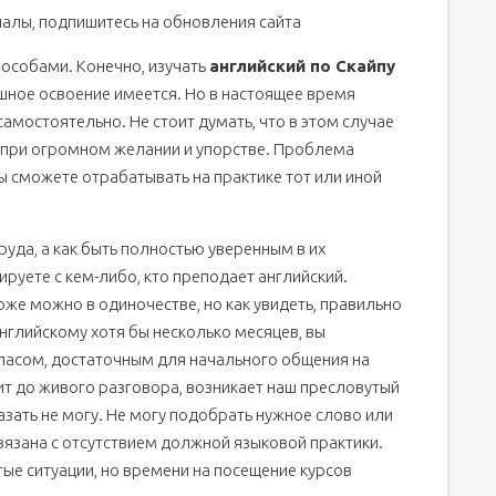
алы, подпишитесь на обновления сайта
ранцами для изучения английского языка онлайн.
то дает общение с иностранцами?
особами. Конечно, изучать
английский по Скайпу
пешное освоение имеется. Но в настоящее время
амостоятельно. Не стоит думать, что в этом случае
я при огромном желании и упорстве. Проблема
и общения с иностранцами
ы сможете отрабатывать на практике тот или иной
ные)
руда, а как быть полностью уверенным в их
руете с кем-либо, кто преподает английский.
оже можно в одиночестве, но как увидеть, правильно
ия с иностранцами"
английскому хотя бы несколько месяцев, вы
апасом, достаточным для начального общения на
ит до живого разговора, возникает наш пресловутый
азать не могу. Не могу подобрать нужное слово или
вязана с отсутствием должной языковой практики.
тые ситуации, но времени на посещение курсов