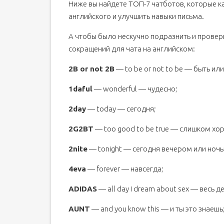
Ниже вы найдете ТОП-7 чатботов, которые ка
английского и улучшить навыки письма.
А чтобы было нескучно подразнить и прове
сокращений для чата на английском:
2B or not 2B
— to be or not to be — быть или
1daful
— wonderful — чудесно;
2day
— today — сегодня;
2G2BT
— too good to be true — слишком хо
2nite
— tonight — сегодня вечером или ночь
4eva
— forever — навсегда;
ADIDAS
— all day I dream about sex — весь д
AUNT
— and you know this — и ты это знаешь