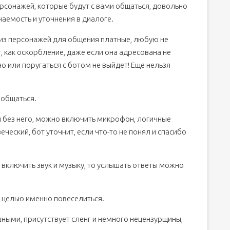
сонажей, которые будут с вами общаться, довольно
аемость и уточнения в диалоге.
из персонажей для общения платные, любую не
 как оскорбление, даже если она адресована не
о или поругаться с ботом не выйдет! Еще нельзя
 общаться.
 и без него, можно включить микрофон, логичные
ческий, бот уточнит, если что-то не понял и спасибо
включить звук и музыку, то услышать ответы можно
с целью именно повеселиться.
ыми, присутствует сленг и немного нецензурщины,