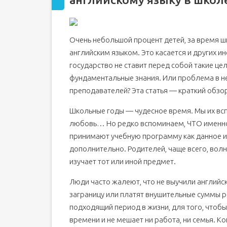
Индивидуальное изучение английского
Преимущества индивидуального обучения
Очень небольшой процент детей, за время ш
Минусы индивидуального обучения
английским языком. Это касается и других ин
Изучение английского языка в группе
государство не ставит перед собой такие це
Преимущества групповых занятий
фундаментальные знания. Или проблема в 
Минусы обучения английского в группе
преподавателей? Эта статья — краткий обзор
Какой вариант лучше выбрать?
Школьные годы — чудесное время. Мы их всп
любовь… Но редко вспоминаем, ЧТО именно 
принимают учебную программу как данное и
дополнительно. Родителей, чаще всего, волн
изучает тот или иной предмет.
Люди часто жалеют, что не выучили английск
заграницу или платят внушительные суммы 
подходящий период в жизни, для того, чтобы
времени и не мешает ни работа, ни семья. К