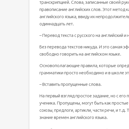
транскрипцией. Слова, записанные своей рук
правописание английских слов. Этот метод к
английского языка, ввиду их непродолжитель
одиннадцать лет.
– Перевод текста с русского на английский и
Без перевода текстов никуда. И это самая 
свободно говорить на английском языке.
Основополагающие правила, которые опреде
грамматики просто необходимо и в школе э
– Вставить пропущенные слова.
На первый взгляд простое задание, но с его
ученика. Пропущены, могут быть как простые
союзы, предлоги, артикли, части речи, и т.д.
знание времен английского языка.