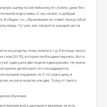
мальную оценку по английскому не сложно, даже без
тельной подготовки. А там, может, и добрый
я. В общем, гос. образование не ставит перед собой
му языку. Тут уже, как говорится, каждый сам за
ся на разделы, темы, юниты и т.д. И в конце такого
 слов (20-70), которые необходимо выучить. Вот и
и учат один раз в две недели единоразово. Не нужно
ной памяти детей мало что откладывается.
ть малыми порциями, по 5-10 слов в день, в
учае, не раз в неделю или две. Толку от такого
 время обучения.
протяжении всего школьного времени, не есть