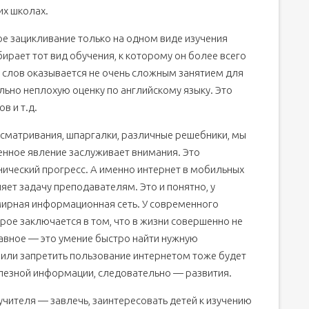
их школах.
ое зацикливание только на одном виде изучения
бирает тот вид обучения, к которому он более всего
 слов оказывается не очень сложным занятием для
ольно неплохую оценку по английскому языку. Это
в и т.д.
одсматривания, шпаргалки, различные решебники, мы
енное явление заслуживает внимания. Это
ический прогресс. А именно интернет в мобильных
яет задачу преподавателям. Это и понятно, у
мирная информационная сеть. У современного
рое заключается в том, что в жизни совершенно не
главное — это умение быстро найти нужную
 или запретить пользование интернетом тоже будет
олезной информации, следовательно — развития.
учителя — завлечь, заинтересовать детей к изучению