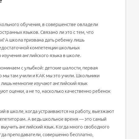
кольного обучения, в совершенстве овладели
остранных языков. Связано ли это с тем, что
ли? А школа призвана дать ребенку лишь
недостаточной компетенции школьных
 изучения английского языка в школе.
оминаем с улыбкой: детские шалости, первая
мы там учили и КАК мы это учили. Школьники
 лишь немногие изучают английский язык
уют оценки, а не то, насколько качественно ребенок
ий в школе, когда устраиваются на работу, выезжают
репетиторам. А ведь школьное время — это самый
 выучить английский язык. Когда много свободного
огда преподаватели, совершенно бесплатно,