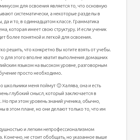
минусом для освоения является то, что основную
вают систематически, а некоторые разделы в
да и то, в одиннадцатом классе. Грамматика
ма, которая имеет свою структуру. И если ученик
дет более понятной и легкой для освоения.
 решить, что конкретно Вы хотите взять от учебы.
 то для этого вполне хватит выполнения домашних
глийским языком на высоком уровне, разговорным
бучение просто необходимо.
о школьники меня поймут 🙂 Халява, она и есть
очень глубокий смысл, который заключается в
 Но при этом уровень знаний ученика, обычно,
ы в этом плане, но они делают только то, что им
тодушностью и легким непрофессионализмом
. Конечно, не стоит обобщать, но указанное выше