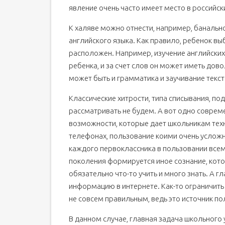
явление очень часто имеет место в российск
К халяве можно отнести, например, банальн
английского языка. Как правило, ребенок вы
расположен. Например, изучение английских
ребенка, и за счет слов он может иметь дов
может быть и грамматика и заучивание тексто
Классические хитрости, типа списывания, п
рассматривать не будем. А вот одно соврем
возможности, которые дает школьникам техн
телефонах, пользование коими очень усложн
каждого первоклассника в пользовании все
поколения формируется иное сознание, кото
обязательно что-то учить и много знать. А 
информацию в интернете. Как-то ограничить
не совсем правильным, ведь это источник п
В данном случае, главная задача школьного 