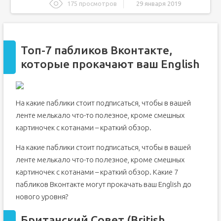
175 просмотров
29 января 2019
Топ-7 пабликов Вконтакте, которые прокачают ваш
English
Британский Совет (British Council Russia)
Топ-7 пабликов Вконтакте,
Как это переводится, Чувак?
которые прокачают ваш English
Учите английский язык с Би-би-си
AUDIOBOOKS, BOOKS, MAGAZINES Аудиокниги English
Канал Диалект | Простой Английский
На какие паблики стоит подписаться, чтобы в вашей
Английский для ленивых
ленте мелькало что-то полезное, кроме смешных
Proper English
картиночек с котанами – краткий обзор.
«Павлики в контакте»: Паблики для изучения
английского
На какие паблики стоит подписаться, чтобы в вашей
Английский язык. English is Fun!
ленте мелькало что-то полезное, кроме смешных
English with Pleasure. Vocabulary
картиночек с котанами – краткий обзор. Какие 7
Английский язык
пабликов Вконтакте могут прокачать ваш English до
нового уровня?
Фильмы на английском языке с субтитрами
English Movies
Британский Совет (British