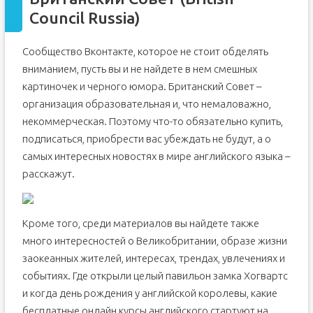
Топ-групп «ВКонтакте», с которыми ты быстро выучишь
Council Russia)
английский
«
Учите английский язык с Би-би-си» (360 тыс)
«Английский в опросах» (1,3 млн)
Сообщество Вконтакте, которое не стоит обделять
вниманием, пусть вы и не найдете в нем смешных
Movies
in
English (506 тыс)
картиночек и черного юмора. Британский Совет –
«Английский для русских» (45 тыс)
организация образовательная и, что немаловажно,
«Английский для ленивых» (427 тыс)
некоммерческая. Поэтому что-то обязательно купить,
«
Словарный запас» (2,1 млн)
подписаться, приобрести вас убеждать не будут, а о
«Daily English: английский по фильмам» (483
самых интересных новостях в мире английского языка –
тыс)
расскажут.
«Английский в опросах» (32 тыс)
English Jokes & Wise Quotes (515 тыс)
«Школа Английского Инглиш Шоу» (93 тыс)
Кроме того, среди материалов вы найдете также
много интересностей о Великобритании, образе жизни
заокеанных жителей, интересах, трендах, увлечениях и
событиях. Где открыли целый павильон замка Хогвартс
и когда день рождения у английской королевы, какие
бесплатные онлайн курсы английского стартуют на