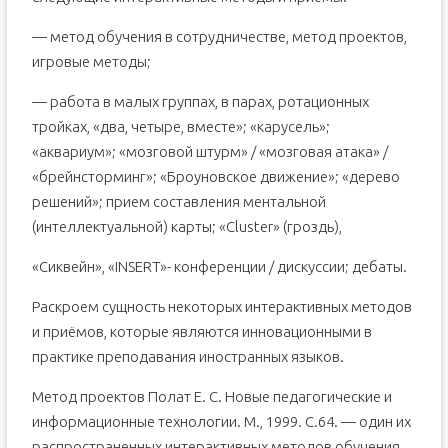
— метод обучения в сотрудничестве, метод проектов,
игровые методы;
— работа в малых группах, в парах, ротационных
тройках, «два, четыре, вместе»; «карусель»;
«аквариум»; «мозговой штурм» / «мозговая атака» /
«брейнсторминг»; «Броуновское движение»; «дерево
решений»; прием составления ментальной
(интеллектуальной) карты; «Cluster» (гроздь),
«Сиквейн», «INSERT»- конференции / дискуссии; дебаты.
Раскроем сущность некоторых интерактивных методов
и приёмов, которые являются инновационными в
практике преподавания иностранных языков.
Метод проектов Полат Е. С. Новые педагогические и
информационные технологии. М., 1999. С.64. — один их
распространенных интерактивных методов обучения