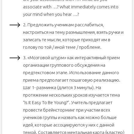
associate with …? What immediately comes into
your mind when you hear …?
2. Предложить ученикам расслабиться,
настроиться на тему размышления, взять ручки и
записать те мысли, которые приходят им в
голову по той / иной теме / проблеме.
3. «Мозговой штурм» как интерактивный прием
организации группового обсуждения на
предтекстовом этапе. Использование данного
приема предполагает пошаговую реализацию.
Шаг 1- разминка (длится 3 минуты). На
протяжении нескольких уроков изучается тема
“Is It Easy To Be Young?”. Учитель предлагает
провести брейнсторминг при участии всех
учеников группы и назвать как можно больше
идей, которые ассоциируются у них с данной
темой. Составляется ментальная карта (кластер)