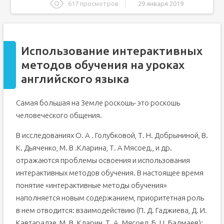
617 просмотров
29 января 2019
Использование интерактивных методов обучения на
уроках английского языка
Методы изучения английского языка: разбор
популярных авторских методик и советы по выбору
Использование интерактивных
Классические способы обучения
методов обучения на уроках
Изучение языка в группе
английского языка
Занятия с репетитором
Самостоятельное обучение
Самая большая на Земле роскошь- это роскошь
человеческого общения.
Методы изучения английского языка от опытных
полиглотов
Метод Пимслера
В исследованиях О. А . Голубковой, Т. Н. Добрыниной, В.
К. Дьяченко, М. В .Кларина, Т. А Мясоед., и др.
Книги Ильи Франка
отражаются проблемы освоения и использования
Методика Драгункина
интерактивных методов обучения. В настоящее время
Проект «Полиглот» (Дмитрий Петров)
понятие «интерактивные методы обучения»
Языковые школы
наполняется новым содержанием, приоритетная роль
Разговорный подход (Шехтер)
в нем отводится: взаимодействию (П. Д. Гаджиева, Д. И.
Подборки Гунненмарка
Кавтарадзе, М. В. Кларин, Т. А. Мясоед, Б. Ц. Бадмаев);