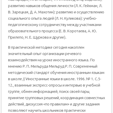
Английский по фильмам, книгам и песням
развитию навыков общения личности (Л. К. Гейхман, Л.
Интерактивные игры и мобильные приложения
В. Зарецкая, Д. А. Махотин); развитию и осуществлению
социального опыта людей (Л. Н. Куликова); учебно-
Как выбрать свою методику изучения английского
языка?
педагогическому сотрудничеству между участниками
Интерактивные методы на уроках английского языка.
образовательного процесса (Е. В. Коротаева, А. Ю.
Просмотр содержимого документа
Прилепо, Н. Е. Щуркова и другие).
«Интерактивные методы на уроках английского языка.»
В практической методике сегодня накоплен
значительный опыт организации речевого
взаимодействия на уроке иностранного языка. По
мнению Р. П. Мильруда Мильруд Р. П. Современный
методический стандарт обучения иностранным языкам
в школе // Иностранные языки в школе. 1996. № 1. С.5-
12., взаимные экспресс-опросы и интервью в учебной
группе, обмен информацией, поиск своей пары,
принятие групповых решений, координация совместных
действий, дискуссия «по правилам» и другие задания
позволяют научить школьников практически