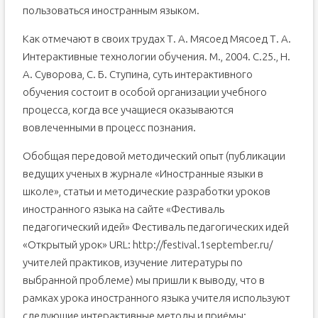
пользоваться иностранным языком.
Как отмечают в своих трудах Т. А. Мясоед Мясоед Т. А.
Интерактивные технологии обучения. М., 2004. С.25., Н.
А. Суворова, С. Б. Ступина, суть интерактивного
обучения состоит в особой организации учебного
процесса, когда все учащиеся оказываются
вовлеченными в процесс познания.
Обобщая передовой методический опыт (публикации
ведущих ученых в журнале «Иностранные языки в
школе», статьи и методические разработки уроков
иностранного языка на сайте «Фестиваль
педагогический идей» Фестиваль педагогических идей
«Открытый урок» URL: http://festival.1september.ru/
учителей практиков, изучение литературы по
выбранной проблеме) мы пришли к выводу, что в
рамках урока иностранного языка учителя используют
следующие интерактивные методы и приёмы: