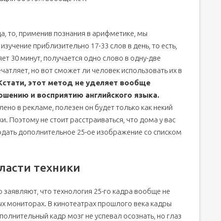
а, то, применив познания в арифметике, мы
учение приблизительно 17-33 слов в день, то есть,
яет 30 минут, получается одно слово в одну-две
чатляет, но вот сможет ли человек использовать их в
Кстати, этот метод не уделяет вообще
ошению и восприятию английского языка.
лено в рекламе, полезен он будет только как некий
. Поэтому не стоит расстраиваться, что дома у вас
одать дополнительное 25-ое изображение со списком
ласти техники
 заявляют, что технология 25-го кадра вообще не
х мониторах. В кинотеатрах прошлого века кадры
полнительный кадр мозг не успевал осознать, но глаз