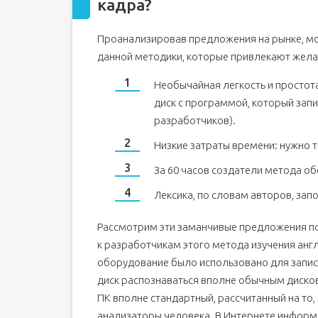
кадра?
Проанализировав предложения на рынке, м
данной методики, которые привлекают желаю
Необычайная легкость и простота
диск с программой, который запи
разработчиков).
Низкие затраты времени: нужно тр
За 60 часов создатели метода об
Лексика, по словам авторов, зап
Рассмотрим эти заманчивые предложения по
к разработчикам этого метода изучения англ
оборудование было использовано для записи 
диск распознаваться вполне обычным диско
ПК вполне стандартный, рассчитанный на т
анализаторы человека. В Интернете информ