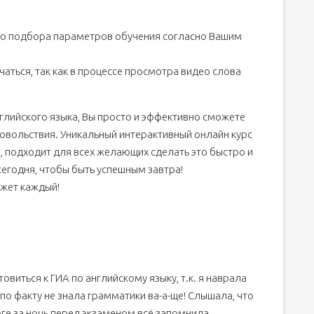
о подбора параметров обучения согласно Вашим
аться, так как в процессе просмотра видео слова
нглийского языка, Вы просто и эффективно сможете
довольствия. Уникальный интерактивный онлайн курс
, подходит для всех желающих сделать это быстро и
сегодня, чтобы быть успешным завтра!
ожет каждый!
виться к ГИА по английскому языку, т.к. я наврала
о по факту не знала грамматики ва-а-ще! Слышала, что
ге за ночь перед экзаменом всё запомнила,