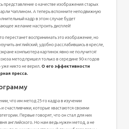
сь представление о качестве изображения старых
 Чарли Чаплином. А теперь вспомните неподвижную
олнительный кадр в этом случае будет
вающее желание настроить дисплей!
сто перестанет воспринимать это изображение, но
изучить английский, удобно расслабившись в кресле,
 экране компьютера картинок явно не получится!
союза метод пришел только в середине 90-х годов
 уже никто не верил.
О его эффективности
рная пресса.
рограмму
ии, что им метод 25-го кадра в изучении
ь и счастливчики, которые хвастаются своими
тегории. Первые говорят, что он стал для них
ня английского. Но нам ведь нужен метод, а не