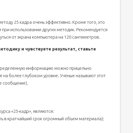
ю 25-го кадра?
етоду 25 кадра очень эффективно. Кроме того, это
м при использовании других методик. Рекомендуется
уться от экрана компьютера на 120 сантиметров.
етодику и чувствуете результат, ставьте
ения английского с помощью 25 кадра
 определённую информацию можно прицельно
её на более глубоком уровне. Учёные называют этот
е сообщение).
рса «25-кадр», являются:
ть в кратчайший срок огромный объем материала);