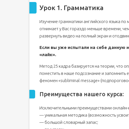
Урок 1. Грамматика
История применения 25-го кадра
Как происходит изучение английского с помощь
Изучение грамматики английского языка по м
Мнение специалистов в области техники
отнимает у Вас гораздо меньше времени, че
Отзывы купивших чудо-программу
развернуть видео на полный экран и отодвин
Безопасность для здоровья пользователей
Если вы уже испытали на себе данную м
25 кадр Английский язык - методики изуч
«лайк».
скачать -download
Метод 25 кадра базируется на теории, что
поместить в наше подсознание и запомнить 
феномен «subliminal message» (подпорогово
Преимущества нашего курса:
Исключительными преимуществами онлайн-ку
— уникальная методика (возможность усвои
— большой словарный запас;