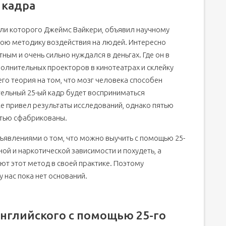
 кадра
вали которого Джеймс Вайкери, объявил научному
вою методику воздействия на людей. Интересно
ным и очень сильно нуждался в деньгах. Где он в
полнительных проекторов в кинотеатрах и склейку
го теория на том, что мозг человека способен
тельный 25-ый кадр будет восприниматься
е привел результаты исследований, однако пятью
стью сфабрикованы.
бъявлениями о том, что можно выучить с помощью 25-
ной и наркотической зависимости и похудеть, а
т этот метод в своей практике. Поэтому
у нас пока нет оснований.
английского с помощью 25-го