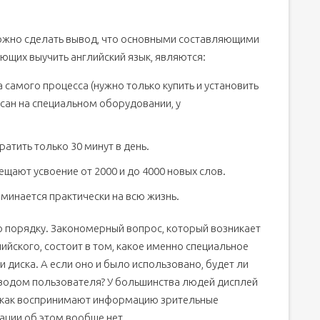
ожно сделать вывод, что основными составляющими
щих выучить английский язык, являются:
 самого процесса (нужно только купить и установить
сан на специальном оборудовании, у
атить только 30 минут в день.
ещают усвоение от 2000 и до 4000 новых слов.
оминается практически на всю жизнь.
 порядку. Закономерный вопрос, который возникает
ийского, состоит в том, какое именно специальное
диска. А если оно и было использовано, будет ли
водом пользователя? У большинства людей дисплей
о, как воспринимают информацию зрительные
ации об этом вообще нет.