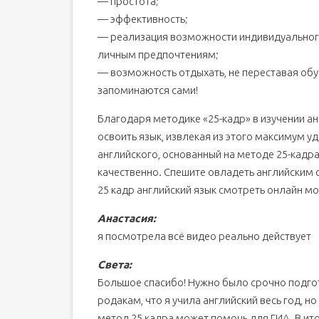
— простота;
— эффективность;
— реализация возможности индивидуальног
личным предпочтениям;
— возможность отдыхать, не переставая обуч
запоминаются сами!
Благодаря методике «25-кадр» в изучении а
освоить язык, извлекая из этого максимум у
английского, основанный на методе 25-кадра
качественно. Спешите овладеть английским 
25 кадр английский язык смотреть онлайн м
Анастасия:
я посмотрела всё видео реально действует
Света:
Большое спасибо! Нужно было срочно подгото
родакам, что я учила английский весь год, н
метод 25 кадра может помочь для ГИА. В ито