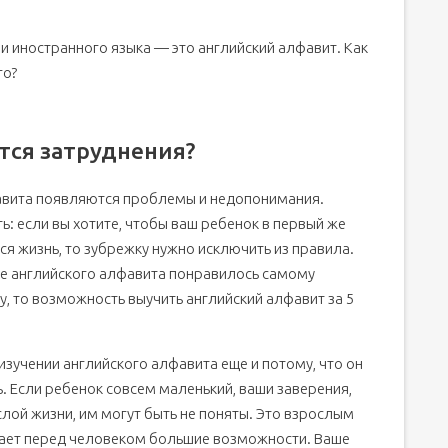
ии иностранного языка — это английский алфавит. Как
арточек
го?
лфавит быстро и увлекательно
тся затруднения?
й и русским произношением
фавита появляются проблемы и недопонимания.
: если вы хотите, чтобы ваш ребенок в первый же
ся жизнь, то зубрежку нужно исключить из правила.
ие английского алфавита понравилось самому
у, то возможность выучить английский алфавит за 5
вита.
кам
изучении английского алфавита еще и потому, что он
ь. Если ребенок совсем маленький, ваши заверения,
лой жизни, им могут быть не поняты. Это взрослым
ывает перед человеком большие возможности. Ваше