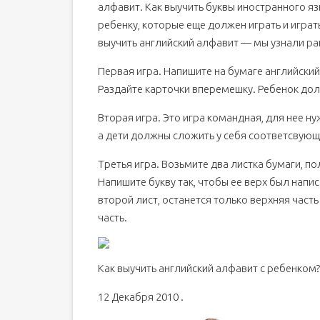
алфавит. Как выучить буквы иностранного яз
ребенку, которые еще должен играть и играт
выучить английский алфавит — мы узнали ран
Первая игра. Напишите на бумаге английски
Раздайте карточки вперемешку. Ребенок дол
Вторая игра. Это игра командная, для нее ну
а дети должны сложить у себя соответсвующу
Третья игра. Возьмите два листка бумаги, п
Напишите букву так, чтобы ее верх был напис
второй лист, останется только верхняя час
часть.
Как выучить английский алфавит с ребенком
12 Декабря 2010 .