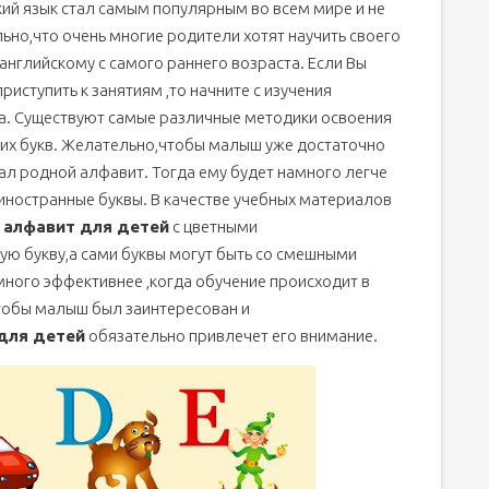
ий язык стал самым популярным во всем мире и не
ьно,что очень многие родители хотят научить своего
английскому с самого раннего возраста. Если Вы
риступить к занятиям ,то начните с изучения
а. Существуют самые различные методики освоения
ких букв. Желательно,чтобы малыш уже достаточно
ал родной алфавит. Тогда ему будет намного легче
иностранные буквы. В качестве учебных материалов
 алфавит для детей
с цветными
ую букву,а сами буквы могут быть со смешными
ного эффективнее ,когда обучение происходит в
тобы малыш был заинтересован и
для детей
обязательно привлечет его внимание.