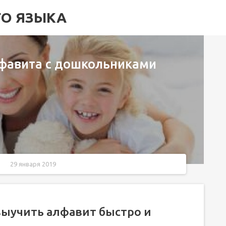
ГО ЯЗЫКА
лфавита с дошкольниками
29 января 2019
ро и увлекательно?
выучить алфавит быстро и
ей