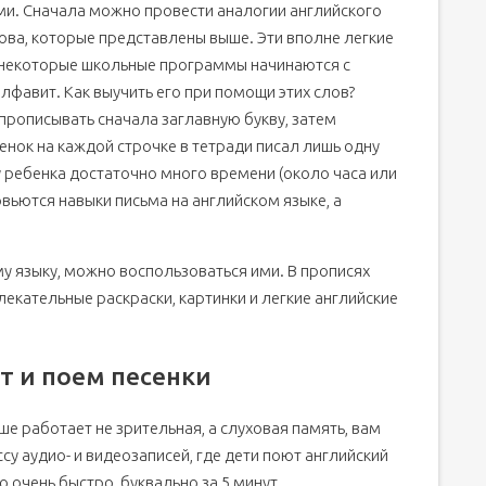
ми. Сначала можно провести аналогии английского
лова, которые представлены выше. Эти вполне легкие
 (некоторые школьные программы начинаются с
алфавит. Как выучить его при помощи этих слов?
 прописывать сначала заглавную букву, затем
бенок на каждой строчке в тетради писал лишь одну
у ребенка достаточно много времени (около часа или
овьются навыки письма на английском языке, а
му языку, можно воспользоваться ими. В прописях
лекательные раскраски, картинки и легкие английские
т и поем песенки
ше работает не зрительная, а слуховая память, вам
су аудио- и видеозаписей, где дети поют английский
 очень быстро, буквально за 5 минут.