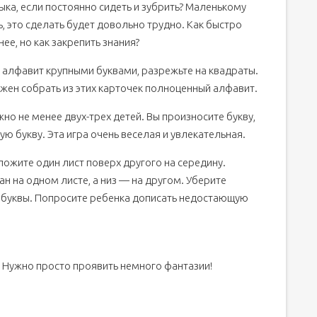
ыка, если постоянно сидеть и зубрить? Маленькому
ь, это сделать будет довольно трудно. Как быстро
ее, но как закрепить знания?
й алфавит крупными буквами, разрежьте на квадраты.
жен собрать из этих карточек полноценный алфавит.
жно не менее двух-трех детей. Вы произносите букву,
ю букву. Эта игра очень веселая и увлекательная.
оложите один лист поверх другого на середину.
ан на одном листе, а низ — на другом. Уберите
ть буквы. Попросите ребенка дописать недостающую
? Нужно просто проявить немного фантазии!