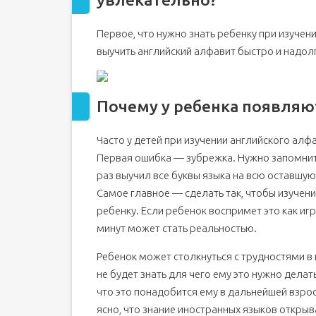
Учим иностранный алфавит и поем песенки
Первое, что нужно знать ребенку при изучен
Учим английский алфавит при помощи ярких к
выучить английский алфавит быстро и надол
Различные игры на запоминание алфавита
Английский алфавит для детей — Как выучить а
Английская азбука для детей
Почему у ребенка появляю
Английский алфавит для детей с транскрипцие
Интересные факты об английском алфавите
Часто у детей при изучении английского ал
Как учить алфавит с детьми
Первая ошибка — зубрежка. Нужно запомнить
раз выучил все буквы языка на всю оставшую
Различные игры на запоминание алфавита
Самое главное — сделать так, чтобы изучен
Сколько букв в английском алфавите?
ребенку. Если ребенок воспримет это как игр
Особенности некоторых букв английского алфа
минут может стать реальностью.
Песенка ABC-song
Учим английский алфавит для детей по карточ
Ребенок может столкнуться с трудностями в 
не будет знать для чего ему это нужно делат
Учим английскую азбуку играя
что это понадобится ему в дальнейшей взрос
ясно, что знание иностранных языков откр