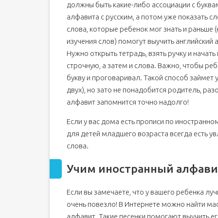
должны быть какие-либо ассоциации с буква
алфавита с русским, а потом уже показать с
слова, которые ребенок мог знать и раньше
изучения слов) помогут выучить английский 
Нужно открыть тетрадь, взять ручку и начать
строчную, а затем и слова. Важно, чтобы ре
букву и проговаривал. Такой способ займет 
двух), но зато не понадобится родитель, раз
алфавит запомнится точно надолго!
Если у вас дома есть прописи по иностранно
для детей младшего возраста всегда есть ув
слова.
Учим иностранный алфави
Если вы замечаете, что у вашего ребенка луч
очень повезло! В Интернете можно найти мас
алфавит. Такие песенки помогают выучить его