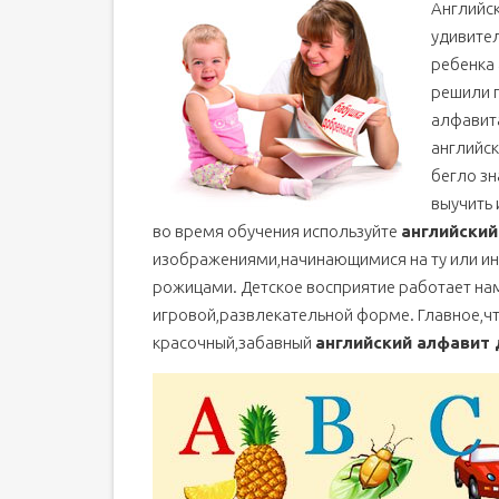
Английск
удивител
ребенка 
решили п
алфавит
английс
бегло зн
выучить 
во время обучения используйте
английский
изображениями,начинающимися на ту или ин
рожицами. Детское восприятие работает нам
игровой,развлекательной форме. Главное,ч
красочный,забавный
английский алфавит 