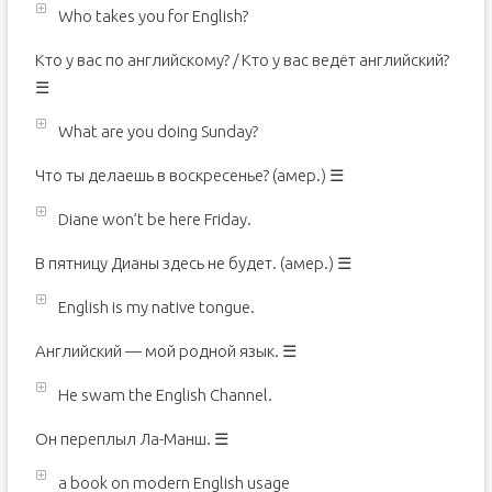
Who takes you for English?
Кто у вас по английскому? / Кто у вас ведёт английский?
☰
What are you doing Sunday?
Что ты делаешь в воскресенье? (амер.) ☰
Diane won’t be here Friday.
В пятницу Дианы здесь не будет. (амер.) ☰
English is my native tongue.
Английский — мой родной язык. ☰
He swam the English Channel.
Он переплыл Ла-Манш. ☰
a book on modern English usage