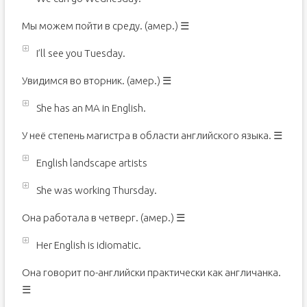
Мы можем пойти в среду. (амер.) ☰
I’ll see you Tuesday.
Увидимся во вторник. (амер.) ☰
She has an MA in English.
У неё степень магистра в области английского языка. ☰
English landscape artists
She was working Thursday.
Она работала в четверг. (амер.) ☰
Her English is idiomatic.
Она говорит по-английски практически как англичанка.
☰