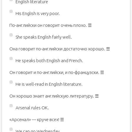
English literature
His English is very poor.
По-английски он говорит очень плохо. ☰
She speaks English fairly well.
Она говорит по-английски достаточно хорошо. ☰
He speaks both English and French.
Он говорит и по-английски, и по-французски. ☰
He is well-read in English literature.
Он хорошо знает английскую литературу. ☰
Arsenal rules OK.
«Арсенал» — круче всех! ☰
We can go Wednesday.