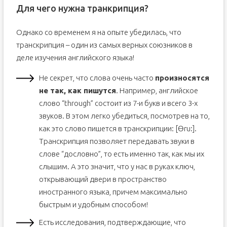
Для чего нужна транкрипция?
Однако со временем я на опыте убедилась, что
транскрипция – один из самых верных союзников в
деле изучения английского языка!
Не секрет, что слова очень часто
произносятся
не так, как пишутся
. Например, английское
слово “through” состоит из 7-и букв и всего 3-х
звуков. В этом легко убедиться, посмотрев на то,
как это слово пишется в транскрипции: [Ɵru:].
Транскрипция позволяет передавать звуки в
слове “дословно”, то есть именно так, как мы их
слышим. А это значит, что у нас в руках ключ,
открывающий двери в пространство
иностранного языка, причем максимально
быстрым и удобным способом!
Есть исследования, подтверждающие, что