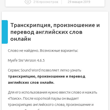
216 просмотров
29 января 2019
Транскрипция, произношение и перевод английских
слов онлайн
Что такое транскрипция?
Транскрипция, произношение и
Для чего нужна транскрипция английских слов?
перевод английских слов
English - перевод, произношение, транскрипция
онлайн
Мои примеры
Словосочетания
Слово не найдено. Возможные варианты:
Примеры, ожидающие перевода
Myefe SW Version 4.6.5
Как быстро выучить английскую транскрипцию?
Почему не стоит использовать русские буквы для
Сервис Sound Word позволяет легко узнать
передачи английских звуков звуков?
транскрипцию, произношение и перевод
Как быстро освоить английскую транскрипцию?
английских слов онлайн.
Для его использования нужно ввести слово и нажать
«Поиск». После короткой паузы он выдает
транскрипцию английского слова, произношение и