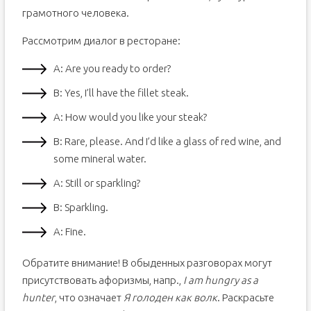
грамотного человека.
Рассмотрим диалог в ресторане:
А: Are you ready to order?
В: Yes, I’ll have the fillet steak.
А: How would you like your steak?
В: Rare, please. And I’d like a glass of red wine, and
some mineral water.
А: Still or sparkling?
В: Sparkling.
А: Fine.
Обратите внимание! В обыденных разговорах могут
присутствовать афоризмы, напр.,
I am hungry as a
hunter
, что означает
Я голоден как волк
. Раскрасьте