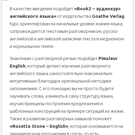
В качестве введения подойдет
«Book2 – аудиокурс
английского языка»
от издательства
Goethe Verlag
.
Курс ориентирован на начальные уровни знания языка,
сопровождается текстовым разговорником, русско-
английской и английской записями текста в медленном
и нормальном темпе.
Знакомым с разговорной речью подойдет
Pimsleur
English
, который делает изучение разговорного
английского языка самостоятельно максимально
интуитивным благодаря оригинальной методике
запоминания. С его помощью вы не просто будете
заучивать слова, а вникать в саму структуру языка,
изучая принципы построения предложения и
шаблонных конструкций на примере ситуаций из жизни.
Также в развитии разговорных навыков поможет
«Rosetta Stone – English»
, которая основывается на
динамическом погружении в среду, то есть