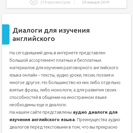
210 просмотров
29 января 2019
Диалоги для изучения английского
Зачем нужны диалоги для освоения английского языка?
Диалоги для изучения
Тематика диалогов
английского
Изучение разговорного английского языка
самостоятельно
Уровни знания
На сегодняшний день в интернете представлен
Как изучить разговорный английский самостоятельно?
большой ассортимент платных и бесплатных
Материалы для изучения разговорного английского
материалов для изучения разговорного английского
Курсы разговорного английского
языка онлайн – тексты, аудио уроки, песни, поэзия и
Фразы для разговора на английском. Упражнения
многое другое. Но большинство из них либо отдельно
взятые фразы, либо монологи, а для развития своих
Учите английский язык
по онлайн-программе Lim-English
способностей в общении на иностранном языке
Диалоги на английском для начинающих
необходимы еще и диалоги.
Популярные диалоги на английском для начинающих
На нашем сайте представлены
аудио диалоги для
Советы, как быстро выучить диалог
изучения английского языка
. Преимущества аудио
Подводим итоги
диалогов перед текстовыми в том, что вы прекрасно