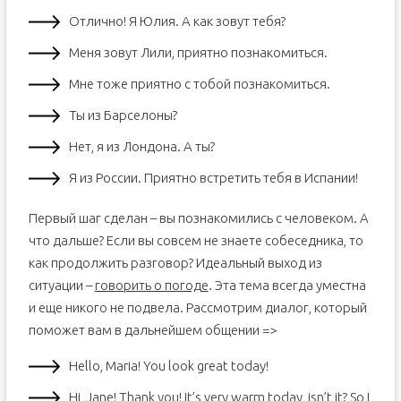
Отлично! Я Юлия. А как зовут тебя?
Меня зовут Лили, приятно познакомиться.
Мне тоже приятно с тобой познакомиться.
Ты из Барселоны?
Нет, я из Лондона. А ты?
Я из России. Приятно встретить тебя в Испании!
Первый шаг сделан – вы познакомились с человеком. А
что дальше? Если вы совсем не знаете собеседника, то
как продолжить разговор? Идеальный выход из
ситуации –
говорить о погоде
. Эта тема всегда уместна
и еще никого не подвела. Рассмотрим диалог, который
поможет вам в дальнейшем общении =>
Hello, Maria! You look great today!
Hi, Jane! Thank you! It’s very warm today, isn’t it? So I