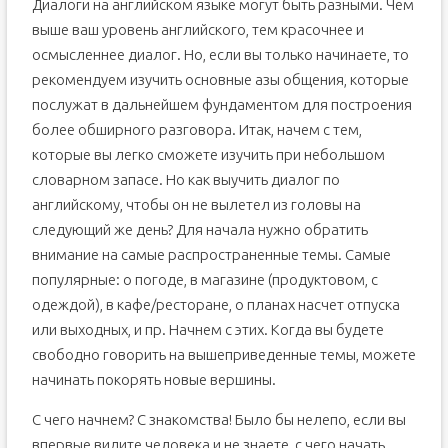
Диалоги на английском языке могут быть разными. Чем
выше ваш уровень английского, тем красочнее и
осмысленнее диалог. Но, если вы только начинаете, то
рекомендуем изучить основные азы общения, которые
послужат в дальнейшем фундаментом для построения
более обширного разговора. Итак, начем с тем,
которые вы легко сможете изучить при небольшом
словарном запасе. Но как выучить диалог по
английскому, чтобы он не вылетел из головы на
следующий же день? Для начала нужно обратить
внимание на самые распространенные темы. Самые
популярные: о погоде, в магазине (продуктовом, с
одеждой), в кафе/ресторане, о планах насчет отпуска
или выходных, и пр. Начнем с этих. Когда вы будете
свободно говорить на вышеприведенные темы, можете
начинать покорять новые вершины.
С чего начнем? С знакомства! Было бы нелепо, если вы
впервые видите человека и не знаете, с чего начать