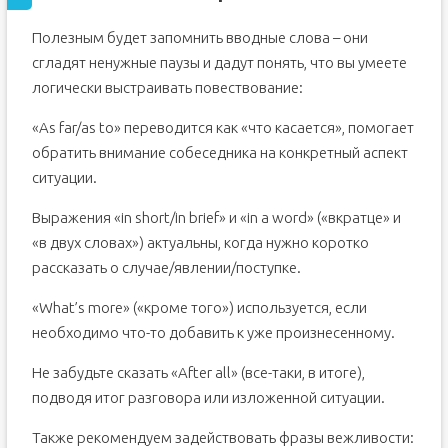
Полезным будет запомнить вводные слова – они
сгладят ненужные паузы и дадут понять, что вы умеете
логически выстраивать повествование:
«As far/as to» переводится как «что касается», помогает
обратить внимание собеседника на конкретный аспект
ситуации.
Выражения «in short/in brief» и «in a word» («вкратце» и
«в двух словах») актуальны, когда нужно коротко
рассказать о случае/явлении/поступке.
«What’s more» («кроме того») используется, если
необходимо что-то добавить к уже произнесенному.
Не забудьте сказать «After all» (все-таки, в итоге),
подводя итог разговора или изложенной ситуации.
Также рекомендуем задействовать фразы вежливости: