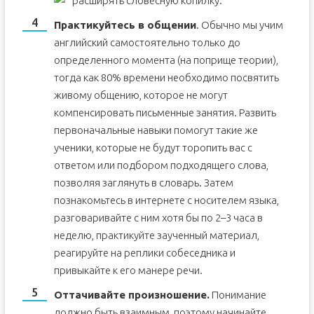
расширять словесную копилку.
Практикуйтесь в общении
. Обычно мы учим
английский самостоятельно только до
определенного момента (на поприще теории),
тогда как 80% времени необходимо посвятить
живому общению, которое не могут
компенсировать письменные занятия. Развить
первоначальные навыки помогут такие же
ученики, которые не будут торопить вас с
ответом или подбором подходящего слова,
позволяя заглянуть в словарь. Затем
познакомьтесь в интернете с носителем языка,
разговаривайте с ним хотя бы по 2–3 часа в
неделю, практикуйте заученный материал,
реагируйте на реплики собеседника и
привыкайте к его манере речи.
Оттачивайте произношение.
Понимание
должно быть взаимным, поэтому начинайте