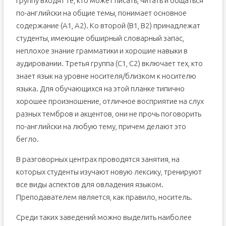
группу входят те, кто может писать, читать и общаться
по-английски на общие темы, понимает основное
содержание (A1, A2). Ко второй (B1, B2) принадлежат
студенты, имеющие обширный словарный запас,
неплохое знание грамматики и хорошие навыки в
аудировании. Третья группа (C1, C2) включает тех, кто
знает язык на уровне носителя/близком к носителю
языка. Для обучающихся на этой планке типично
хорошее произношение, отличное восприятие на слух
разных тембров и акцентов, они не прочь поговорить
по-английски на любую тему, причем делают это
бегло.
В разговорных центрах проводятся занятия, на
которых студенты изучают новую лексику, тренируют
все виды аспектов для овладения языком.
Преподавателем является, как правило, носитель.
Среди таких заведений можно выделить наиболее