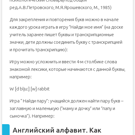
ред.А.В.Петровского, М.Я.Ярошевского, М., 1985)
Для закрепления и повторения букв можно в начале
каждого урока играть в игру “Найди мое имя” (на доске
учитель заранее пишет буквы и транскрипционные
значки, дети должны соединить букву с транскрипцией
и прочитать транскрипцию):
Игру можно усложнить и ввести 4-м столбике слова
знакомой лексики, которые начинаются с данной буквы,
например:
W [d blju:] [w] rabbit
Игра “ Найди пару”: учащийся должен найти пару букв –
заглавную и маленькую (“маму и дочку” или “папу и
сыночка”). Например:
Английский алфавит. Как