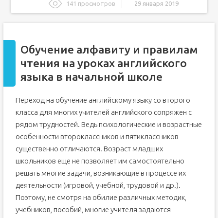
141 просмотров
29 января 2019
Обучение алфавиту и правилам чтения на уроках
английского языка в начальной школе
Английский алфавит. Как выучить алфавит быстро и
увлекательно?
Обучение алфавиту и правилам
Почему у ребенка появляются затруднения?
чтения на уроках английского
Буквы английского языка и произношение
языка в начальной школе
Учим английский алфавит при помощи прописей
Учим иностранный алфавит и поем песенки
Переход на обучение английскому языку со второго
класса для многих учителей английского сопряжен с
Учим английский алфавит при помощи ярких карточек
рядом трудностей. Ведь психологические и возрастные
Различные игры на запоминание алфавита
особенности второклассников и пятиклассников
Знакомимся с английским алфавитом — легко и
интересно!
существенно отличаются. Возраст младших
Давайте учиться
школьников еще не позволяет им самостоятельно
Алфавит в красочных видео
решать многие задачи, возникающие в процессе их
деятельности (игровой, учебной, трудовой и др.).
Игры и задания
Поэтому, не смотря на обилие различных методик,
учебников, пособий, многие учителя задаются
Парочка советов