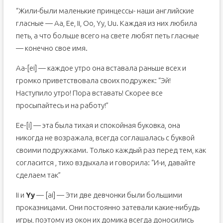
“Жили-были маленькие принцессы- наши английские
гласные — Aa, Ee, Ii, Oo, Yy, Uu. Каждая из них любила
петь, а что больше всего на свете любят петь гласные
— конечно свое имя.
Aa-[ei] — каждое утро она вставала раньше всех и
громко приветствовала своих подружек: “Эй!
Наступило утро! Пора вставать! Скорее все
просыпайтесь и на работу!”
Ee-[i] — эта была тихая и спокойная буковка, она
никогда не возражала, всегда соглашалась с буквой
своими подружками. Только каждый раз перед тем, как
согласится , тихо вздыхала и говорила: “И-и, давайте
сделаем так”
Ii и
Yy
— [ai] — Эти две девчонки были большими
проказницами. Они постоянно затевали какие-нибудь
игры, поэтому из окон их домика всегда доносились