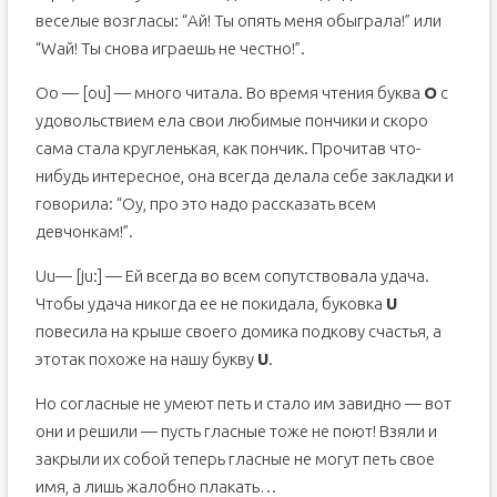
веселые возгласы: “Ай! Ты опять меня обыграла!” или
“Wай! Ты снова играешь не честно!”.
Oo — [ou] — много читала. Во время чтения буква
О
с
удовольствием ела свои любимые пончики и скоро
сама стала кругленькая, как пончик. Прочитав что-
нибудь интересное, она всегда делала себе закладки и
говорила: “Оу, про это надо рассказать всем
девчонкам!”.
Uu— [ju:] — Ей всегда во всем сопутствовала удача.
Чтобы удача никогда ее не покидала, буковка
U
повесила на крыше своего домика подкову счастья, а
этотак похоже на нашу букву
U
.
Но согласные не умеют петь и стало им завидно — вот
они и решили — пусть гласные тоже не поют! Взяли и
закрыли их собой теперь гласные не могут петь свое
имя, а лишь жалобно плакать…