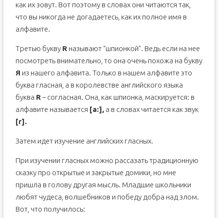
как их зовут. Вот поэтому в словах они читаются так,
что вы никогда не догадаетесь, как их полное имя в
алфавите.
Третью букву
R
называют “шпионкой”. Ведь если на нее
посмотреть внимательно, то она очень похожа на букву
Я
из нашего алфавита. Только в нашем алфавите это
буква гласная, а в королевстве английского языка
буква
R
– согласная. Она, как шпионка, маскируется: в
алфавите называется
[a:],
а в словах читается как звук
[r].
Затем идет изучение английских гласных.
При изучении гласных можно рассазать традиционную
сказку про открытые и закрытые домики, но мне
пришла в голову другая мысль. Младшие школьники
любят чудеса, волшебников и победу добра над злом.
Вот, что получилось: