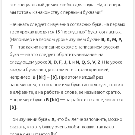
это специальный домик-скобка для звука. Ну, а теперь
мы готовы к знакомству с первыми буквами!”
Начинать следует с изучения согласных букв. На первых
трех уроках вводятся 15 “послушных” букв- согласных.
(Например на первом уроке изучаем буквы-
B, K, M, P,
T
— так как их написание схоже с написанием русских
букв — на это следует обратить внимание, на
следующем уроке
X, D, F, J, L
и
N, Q, S, V, Z
) На уроке
каждая буква вводится вместе с транскрипцией,
например:
B [bi:] – [b].
При этом каждый раз
напоминаем, что полное имя буква использует, только
в алфавите, а на работе- в слове, ее называют кратко.
Например: буква
B [bi:] —
на работе в слове, читается
[b].
При изучении буквы
X,
что бы легче запомнить, можно
сказать, что эту букву очень любят кошки, так как в
слове она читается [ks].