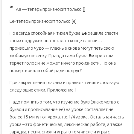
Aa — теперь произносит только [
]
Ee- теперь произносит только [e]
Но всегда спокойная и тихая буква
Ee
решила спасти
своих подружек она встала в конце словаи…
произошло чудо — гласные снова могут петь свою
любимую песенку! Правда сама буква
Ее
при этом
теряет голос и не может ничего произнести. Но она
пожертвовала собой ради подруг!”
При закреплении гласных и правил чтения использую
следующие стихи. Приложение 1
Надо помнить о том, что изучение букв (знакомство с
буквой и прописывание ее) на уроке составляет не
более 15 минут от урока, т.е.1/4 урока. Остальная часть
урока – это фонетическая, лексическая работа, а также
зарядка, песни, стихи и игры, в том числе и игры с