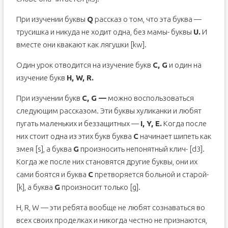
При изучении буквы
Q
рассказ о том, что эта буква —
трусишка и никуда не ходит одна, без мамы- буквы
U.
И
вместе они квакают как лягушки [kw].
Один урок отводится на изучение букв
C, G
и один на
изучение букв
H, W, R.
При изучении букв
C, G —
можно воспользоваться
следующим рассказом. Эти буквы хуликанки и любят
пугать маленьких и беззащитных —
I, Y, E.
Когда после
них стоит одна из этих букв буква
C
начинает шипеть как
змея [s], а буква
G
произносить непонятный клич- [d3].
Когда же после них становятся другие буквы, они их
сами боятся и буква
C
претворяется больной и старой-
[k], а буква
G
произносит только [g].
H, R, W — эти ребята вообще не любят сознаваться во
всех своих проделках и никогда честно не признаются,