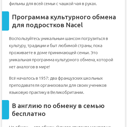
фильмы для всей семьи с чашкой чая в руках.
Easylanguageexchange.com
Es.coeffee.com
Программа культурного обмена
Как сделать такую практику максимально эффективной?
для подростков Nacel
Международные программы обмена для школьников
Воспользуйтесь уникальным шансом погрузиться в
Международные программы обмена для
школьников
культуру, традиции и быт любимой страны, пока
проживаете в доме принимающей семьи. Это
уникальная программа культурного обмена, которой
нет аналогов в мире!
Всё началось в 1957: два французских школьных
преподавателя организовали для своих учеников
языковую практику в Великобритании.
В англию по обмену в семью
бесплатно