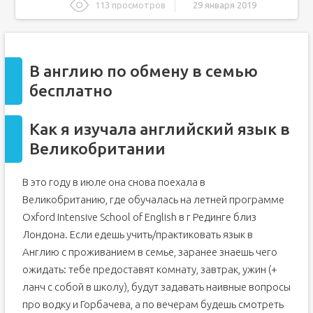
113 просмотров
29 января 2019
В англию по обмену в семью бесплатно
Как я изучала английский язык в Великобритании
В англию по обмену в семью
Программа культурного обмена для подростков Nacel
бесплатно
В англию по обмену в семью бесплатно
Учеба по обмену в Англии
Как я изучала английский язык в
Проживание в Англии
Великобритании
Программа обмена школьниками в Англии
(Великобритании)
Учеба в Англии
В это году в июле она снова поехала в
Проживание в английской семье
Великобританию, где обучалась на летней программе
Лучшие сайты по обмену языковым опытом
Oxford Intensive School of English в г Рединге близ
Что такое языковой обмен?
Лондона. Если едешь учить/практиковать язык в
Англию с проживанием в семье, заранее знаешь чего
Как это работает?
ожидать: тебе предоставят комнату, завтрак, ужин (+
Где можно найти партнера по языковому обмену?
ланч с собой в школу), будут задавать наивные вопросы
Conversationexchange.com
про водку и Горбачева, а по вечерам будешь смотреть
Babelvillage.com