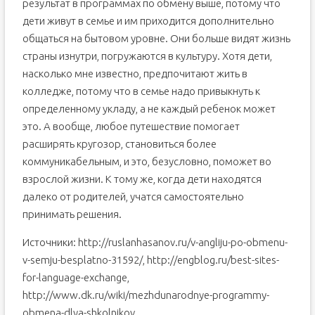
результат в программах по обмену выше, потому что
дети живут в семье и им приходится дополнительно
общаться на бытовом уровне. Они больше видят жизнь
страны изнутри, погружаются в культуру. Хотя дети,
насколько мне известно, предпочитают жить в
колледже, потому что в семье надо привыкнуть к
определенному укладу, а не каждый ребенок может
это. А вообще, любое путешествие помогает
расширять кругозор, становиться более
коммуникабельным, и это, безусловно, поможет во
взрослой жизни. К тому же, когда дети находятся
далеко от родителей, учатся самостоятельно
принимать решения.
Источники: http://ruslanhasanov.ru/v-angliju-po-obmenu-
v-semju-besplatno-31592/, http://engblog.ru/best-sites-
for-language-exchange,
http://www.dk.ru/wiki/mezhdunarodnye-programmy-
obmena-dlya-shkolnikov