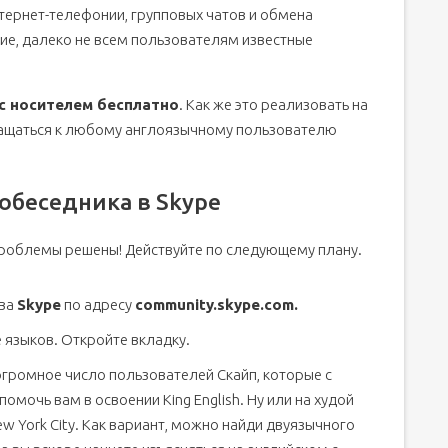
ернет-телефонии, групповых чатов и обмена
ие, далеко не всем пользователям известные
ля
 с носителем бесплатно
. Как же это реализовать на
ращаться к любому англоязычному пользователю
обеседника в Skype
проблемы решены! Действуйте по следующему плану.
тва
Skype
по адресу
community.skype.com.
 языков. Откройте вкладку.
огромное число пользователей Скайп, которые с
помочь вам в освоении King English. Ну или на худой
w York City. Как вариант, можно найди двуязычного