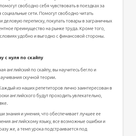
помогут свободно себя чувствовать в поездках за
з социальные сети. Помогут свободно читать
ти деловую переписку, покупать товары в заграничных
ентное преимущество на рынке труда. Кроме того,
условиях удобно и выгодно с финансовой стороны.
 с нуля по скайпу
я английский по скайпу, вы научитесь бегло и
заучивания скучной теории.
Каждый из наших репетиторов лично заинтересован в
роки английского будут проходить увлекательно,
вке.
и знания и умения, что обеспечивает лучшее ее
чения английскому языку, все возможные ошибки и
разу же, а темп урока подстраивается под