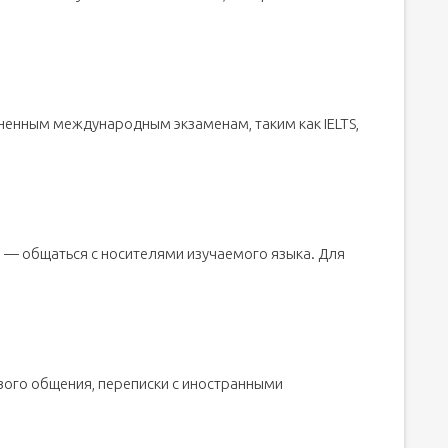
енным международным экзаменам, таким как IELTS,
 — общаться с носителями изучаемого языка. Для
вого общения, переписки с иностранными