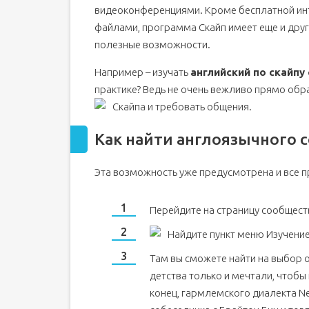
видеоконференциями. Кроме бесплатной инт
Курс общего английского включает в себя:
файлами, программа Скайп имеет еще и друг
Продолжительность обучения английскому с ну
полезные возможности.
Английский по Скайпу
Например – изучать
английский по скайпу
Go-international
практике? Ведь не очень вежливо прямо об
EnglishDom
Скайпа и требовать общения.
Как найти англоязычного с
Эта возможность уже предусмотрена и все 
Перейдите на страницу сообщес
Найдите пункт меню Изучение
Там вы сможете найти на выбор 
детства только и мечтали, чтобы 
конец, гармлемского диалекта Ne