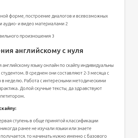
вной форме, построение диалогов и всевозможных
и аудио- и видео материалами 2
вильного произношения 3
ия английскому с нуля
 английскому языку онлайн по скайпу индивидуальны
 студентом. В среднем они составляют 2-3 месяца с
аз в неделю. Работа с интересными методическими
рактика. Долой скучные тексты, да здравствуют
епетитором.
скайпу:
первая ступень в обще принятой классификации
никогда ранее не изучали языки или знаете
 получается, то начинать нужно именно с базового