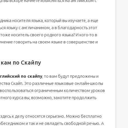
а вы вскоре начнете изъясняться на английском с
ника носителя языка, который вы изучаете, а еще
ься языку с англичанином, а в благодарность этот
 тоже носитель своего родного языка? И кого-то в
умение говорить на своем языке в совершенстве и
кам по Скайпу
глийский по скайпу
, то вам будут предложены и
ества Скайп. Это различные языковые онлайн-школы
о воспользоваться ограниченным количеством уроков
атного курса вы, возможно, захотите продолжить
 здесь к делу относятся серьезно. Можно бесплатно
обеседником и так и не овладеть свободной речью. А