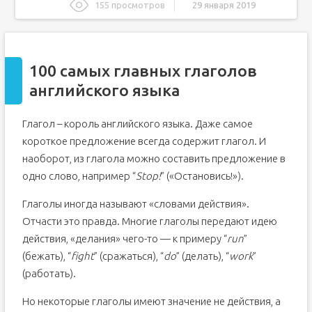
155 просмотров
29 января 2019
100 самых главных глаголов английского языка
100 главных глаголов в английском языке
100 самых главных глаголов
С чего начать учить английский язык: пошаговое
руководство
английского языка
1. Введение: Когда и как лучше начать учить английский
язык
2. Общие советы о том, как лучше учить английский
Глагол – король английского языка. Даже самое
язык с нуля
короткое предложение всегда содержит глагол. И
3. Руководство: Как начать учить английский с нуля
наоборот, из глагола можно составить предложение в
самостоятельно
1. Изучите правила чтения английского языка
одно слово, например “
Stop!
” («Остановись!»).
2. Уточните, как произносятся слова
Глаголы иногда называют «словами действия».
3. Начните формировать словарный запас
Отчасти это правда. Многие глаголы передают идею
4. Учите грамматику
действия, «делания» чего-то — к примеру “
run
”
5. Слушайте подкасты своего уровня
(бежать), “
fight
” (сражаться), “
do
” (делать), “
work
”
6. Смотрите новости на английском
(работать).
7. Читайте простые тексты
Но некоторые глаголы имеют значение не действия, а
8. Установите полезные приложения