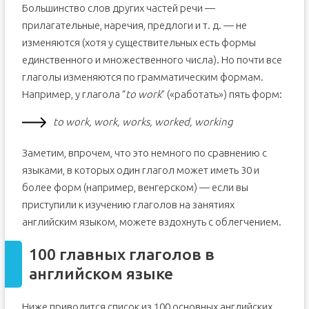
Большинство слов других частей речи —
прилагательные, наречия, предлоги и т. д. — не
изменяются (хотя у существительных есть формы
единственного и множественного числа). Но почти все
глаголы изменяются по грамматическим формам.
Например, у глагола “
to work
” («работать») пять форм:
to work, work, works, worked, working
Заметим, впрочем, что это немного по сравнению с
языками, в которых один глагол может иметь 30 и
более форм (например, венгерском) — если вы
приступили к изучению глаголов на занятиях
английским языком, можете вздохнуть с облегчением.
100 главных глаголов в
английском языке
Ниже приводится список из 100 основных английских