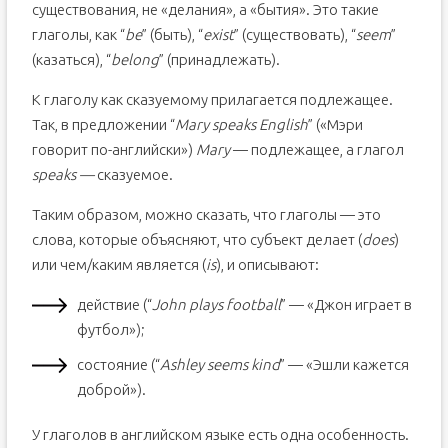
существования, не «делания», а «бытия». Это такие
9. Занимайтесь онлайн
глаголы, как “
be
” (быть), “
exist
” (существовать), “
seem
”
4. Подведем итоги
(казаться), “
belong
” (принадлежать).
150 полезных ссылок для самостоятельного изучения
английского
К глаголу как сказуемому прилагается подлежащее.
Аудирование
Так, в предложении “
Mary speaks English
” («Мэри
Грамматика
говорит по-английски»)
Mary
— подлежащее, а глагол
speaks —
сказуемое.
Таким образом, можно сказать, что глаголы — это
слова, которые объясняют, что субъект делает (
does
)
или чем/каким является (
is
), и описывают:
действие (“
John plays football
” — «Джон играет в
футбол»);
состояние (“
Ashley seems kind
” — «Эшли кажется
доброй»).
У глаголов в английском языке есть одна особенность.