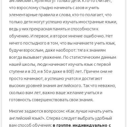
английский с нуля могут только дети. Кто-то считает,
что взрослому стыдно начинать с азов и учить
элементарные правила и слова, кто-то полагает, что
только дети могут успешно изучать иностранные языки,
ведь у них прекрасная память и способности к
обучению. И первое, и второе мнение ошибочно. Нет
ничего постыдного в том, что вы начинаете учить язык,
будучи взрослым, даже наоборот: тяга к знаниям
всегда вызывает уважение. По статистическим данным
нашей школы, люди начинают изучать язык с первой
ступени и в 20, и в 50 и даже в 80(!) лет. Причем они не
просто начинают, а успешно учатся и достигают
высоких уровней знания английского. Так что неважно,
сколько вам лет, важно ваше желание учиться и
готовность совершенствовать свои знания.
Многие задаются вопросом: «Как лучше начать учить
английский язык?». Сперва следует выбрать удобный
вам способ обучения:
в группе
,
индивидуально с