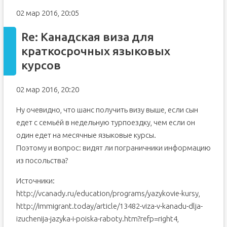
02 мар 2016, 20:05
Re: Канадская виза для
краткосрочных языковых
курсов
02 мар 2016, 20:20
Ну очевидно, что шанс получить визу выше, если сын
едет с семьёй в недельную турпоездку, чем если он
один едет на месячные языковые курсы.
Поэтому и вопрос: видят ли пограничники информацию
из посольства?
Источники:
http://vcanady.ru/education/programs/yazykovie-kursy,
http://immigrant.today/article/13482-viza-v-kanadu-dlja-
izuchenija-jazyka-i-poiska-raboty.htm?refp=right4,