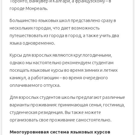
Торонто, Ванкувер и Калгари, а французскому – в
Re: Канадская виза для краткосрочных языковых курсов
городе Монреаль.
Re: Канадская виза для краткосрочных языковых курсов
Большинство языковых школ представлено сразу в
Re: Канадская виза для краткосрочных языковых курсов
нескольких городах, что дает возможность
Re: Канадская виза для краткосрочных языковых курсов
путешествовать из города в город, а также учить два
Re: Канадская виза для краткосрочных языковых курсов
языка одновременно.
Re: Канадская виза для краткосрочных языковых курсов
Re: Канадская виза для краткосрочных языковых курсов
Курсы для взрослых являются круглогодичными,
однако мы настоятельно рекомендуем студентам
Re: Канадская виза для краткосрочных языковых курсов
посещать языковые курсы во время зимних и летних
Re: Канадская виза для краткосрочных языковых курсов
каникул, а работающим – во время очередного
Re: Канадская виза для краткосрочных языковых курсов
оплачиваемого отпуска.
Для взрослых студентов школы предлагают различные
варианты проживания: принимающая семья, гостиница,
студенческая резиденция. Вы также можете
организовать свое проживание самостоятельно.
Многоуровневая система языковых курсов