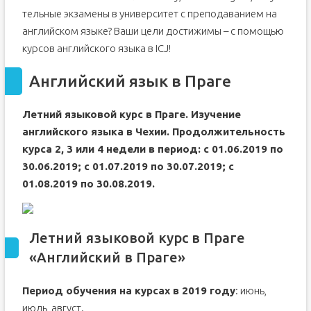
тель­ные эк­за­ме­ны в уни­вер­си­тет с пре­по­да­ва­ни­ем на
ан­глий­ском язы­ке? Ва­ши це­ли до­сти­жи­мы – с по­мо­щью
кур­сов ан­глий­ско­го язы­ка в ICJ!
Английский язык в Праге
Летний языковой курс в Праге. Изучение
английского языка в Чехии. Продолжительность
курса 2, 3 или 4 недели в период: с 01.06.2019 по
30.06.2019; с 01.07.2019 по 30.07.2019; с
01.08.2019 по 30.08.2019.
Летний языковой курс в Праге
«Английский в Праге»
Период обучения на курсах в 2019 году
: июнь,
июль, август.