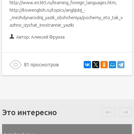
http://www.en365.ru/learning_foreign_languages.htm,
http://iloveenglish.ru/topics/anglijskij_-
_mezhdynarodnij_yazik_obshcheniya/pochemy_eto_tak_v
azhno_izychat_inostrannie_yaziki
Автор:
Алексей Фрунза
81 просмотров
Это интересно