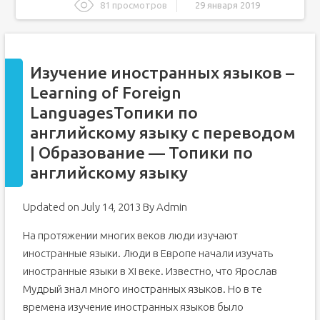
81 просмотров
29 января 2019
Изучение иностранных языков – Learning of Foreign
LanguagesТопики по английскому языку с переводом |
Образование - Топики по английскому языку
Сочинение на английском языке Изучение иностранных
Изучение иностранных языков –
языков/ Learning Foreign Languages с переводом на
Learning of Foreign
русский язык бесплатно
Почему это так важно изучать иностранные языки?
LanguagesТопики по
английскому языку с переводом
| Образование — Топики по
английскому языку
Updated on July 14, 2013 By Admin
На протяжении многих веков люди изучают
иностранные языки. Люди в Европе начали изучать
иностранные языки в XI веке. Известно, что Ярослав
Мудрый знал много иностранных языков. Но в те
времена изучение иностранных языков было