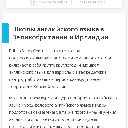
188 просмотров
29 января 2019
Школы английского языка в Великобритании и
Ирландии
Курсы для взрослых
Школы английского языка в
Курсы для детей
Великобритании и Ирландии
Обучение преподавателей (EN)
Онлайн-курсы
British Study Centres – это отмеченная
Обучение футболу
профессиональными наградами компания, которая
Подготовка к поступлению в вуз
включает в себя группу круглогодичных школ
Расположение школ
английского языка для взрослых, а также детские
Обучение английскому языку в Англии
центры, работающие в период каникул, по всей
территории Великобритании.
Преимущества курсов английского языка в Лондоне и
Великобритании
Мы предлагаем курсы общеразговорного английского
Кому доступно обучение?
языка, курсы делового английского языка и курсы
Обучение английскому языку в Англии
подготовки к экзаменам, а также программы изучения
Преимущества обучения в Англии языку
английского для детей и подростков и курсы
Лучшие курсы английского языка в Англии
подготовки учителей. Наша цель – предоставить