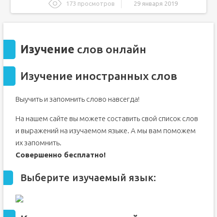
173 просмотров
29 января 2019
Изучение
слов онлайн
Изучение иностранных слов
Изучение
слов онлайн
Выберите изучаемый язык:
Как пользоваться сайтом
обучающий ролик
Изучение иностранных слов
Изучение иностранных языков
Часто употребляемые слова:
Выучить и запомнить слово навсегда!
Зачем мне это?
Изучение всех английских слов онлайн
На нашем сайте вы можете составить свой список слов
150 полезных ссылок для самостоятельного изучения
и выражений на изучаемом языке. А мы вам поможем
английского
их запомнить.
Аудирование
Совершенно бесплатно!
Грамматика
Выберите изучаемый язык: