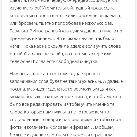
Едва ли. Но с чем в первую очередь ассоциируется
изучение слов? Утомительный, нудный процесс, на
который мы просто в итоге или совсем не решаемся,
или бросаем, тщетно попробовав несколько раз.
Результат? Иностранный язык учим давно, а ничего по-
прежнему не знаем… Во всяком случае, так было с
нами. Пока нас не окрылила идея: а если учить слова
онлайн? И даже оффлайн, но на компьютере или
телефоне? Когда есть свободная минутка.
Нам показалось, что в этом случае процесс
запоминания слов будет не таким ужасным. А дальше
посыпались идеи: сделать это возможным для как
можно большего количества языков, и чтобы можно
было все редактировать, и чтобы учить именно те
слова, которые нам нужны, а не готовые кем-то
составленные словари и разговорники, и чтобы свои
фотки и комменты к словам и фразам… В общем,
больше изучение слов нам не кажется страшным.