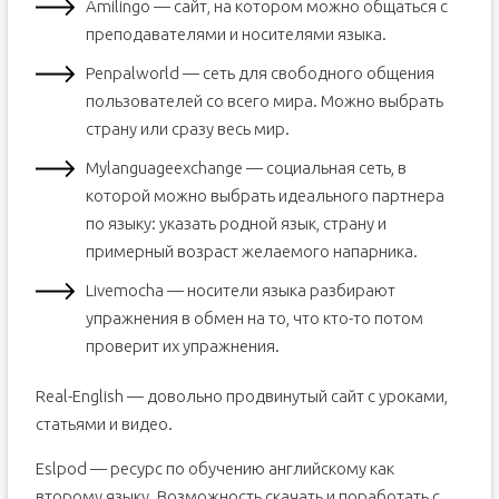
Amilingo — сайт, на котором можно общаться с
преподавателями и носителями языка.
Penpalworld — сеть для свободного общения
пользователей со всего мира. Можно выбрать
страну или сразу весь мир.
Mylanguageexchange — социальная сеть, в
которой можно выбрать идеального партнера
по языку: указать родной язык, страну и
примерный возраст желаемого напарника.
Livemocha — носители языка разбирают
упражнения в обмен на то, что кто-то потом
проверит их упражнения.
Real-English — довольно продвинутый сайт с уроками,
статьями и видео.
Eslpod — ресурс по обучению английскому как
второму языку. Возможность скачать и поработать с