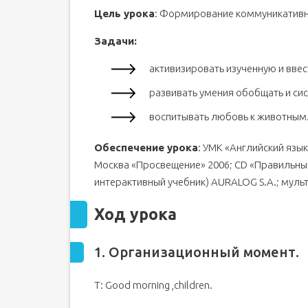
Цель урока
: Формирование коммуникативн
3. Целеполагание
.
4. Презентация лексики.
Задачи:
5. Игра
“Фехтование
”.
активизировать изученную и ввес
6. Игра
“Перейди
реку
”.
развивать умения обобщать и си
7. Игра “Переводчики”.
8. Игра
“Найди дом
”.
воспитывать любовь к животным
9. Компьютерная
игра
(в
парке
).
Обеспечение урока
: УМК «Английский язык
10. Физкультминутка
.
Москва «Просвещение» 2006; CD «Правильный
11. Письмо
.
интерактивный учебник) AURALOG S.A.; мул
12. Игра “Кто больше”.
13. Загадки
.
Ход урока
14. Домашнее
задание
.
15. Подведение итогов.
1. Организационный момент.
Презентация по английскому языку на тему "Anim
Т: Good morning ,children.
Урок-игра по теме «Животные» - «Animals» Анг
выполнила учитель английского языка ГОУ СОШ 