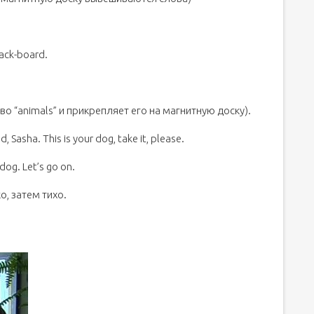
lack-board.
о “animals” и прикрепляет его на магнитную доску).
d, Sasha. This is your dog, take it, please.
dog. Let’s go on.
о, затем тихо.