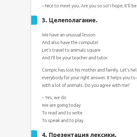
– Nice to meet you. Are you so so? I hope, it’ll b
3. Целеполагание
.
We have an unusual lesson
And also have the computer
Let’s travel to animals square
And I’ll be your teacher and tutor.
Compic has lost his mother and family. Let’s hel
everybody for your right answer. It helps you to 
with a lot of animals. Do you agree with me?
– Yes, we do
We are going today
To read and to write
To speak and to play
4. Презентация лексики.