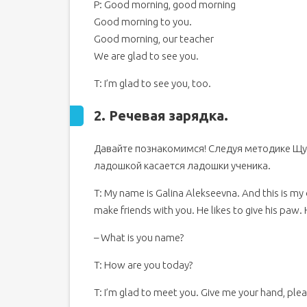
P: Good morning, good morning
Похожие презентации
Good morning to you.
Презентация по предмету "Иностранный язык" на
Английский язык в начальной школе Презентац
Good morning, our teacher
413 Петрова Наталия.". Скачать бесплатно и без
We are glad to see you.
T: I’m glad to see you, too.
2. Речевая
зарядка
.
Давайте познакомимся! Следуя методике Щур
ладошкой касается ладошки ученика.
T: My name is Galina Alekseevna. And this is my
make friends with you. He likes to give his paw. H
– What is you name?
T: How are you today?
T: I’m glad to meet you. Give me your hand, plea