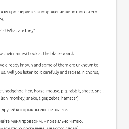
оску проецируется изображение животного и его
м.
als? What are they?
w their names? Look at the black-board.
have already known and some of them are unknown to
s. Will you listen to it carefully and repeat in chorus,
er, hedgehog, hen, horse, mouse, pig, rabbit, sheep, snail,
 lion, monkey, snake, tiger, zebra, hamster)
 друзей которых вы ещё не знаете.
вайте меня проверим. Я правильно читаю.
а магнитную доску вывешиваются слова)