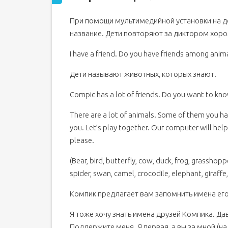
При помощи мультимедийной установки на д
название. Дети повторяют за диктором хоро
I have a friend. Do you have friends among anim
Дети называют животных, которых знают.
Compic has a lot of friends. Do you want to kno
There are a lot of animals. Some of them you 
you. Let’s play together. Our computer will help u
please.
(Bear, bird, butterfly, cow, duck, frog, grasshopp
spider, swan, camel, crocodile, elephant, giraffe,
Компик предлагает вам запомнить имена его
Я тоже хочу знать имена друзей Компика. Да
Поддержите меня. Я первая, а вы за мной (н