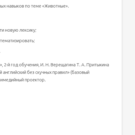
ых навыков по теме «Животные».
ти новую лексику;
стематизировать;
.
», 2-й год обучения, И. Н. Верещагина Т. А. Притыкина
 английский без скучных правил» (базовый
ьтимедийный проектор.
als" (1 класс)
лийский язык в начальной школе Презентацию урока
413 Петрова Наталия. - презентация