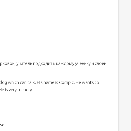
 тему: "Урок-игра по теме «Животные» - «Animals»
ию урока выполнила учитель английского языка ГОУ СОШ
 регистрации. — Транскрипт:
ковой, учитель подходит к каждому ученику и своей
 dog which can talk. His name is Compic. He wants to
e is very friendly.
se.