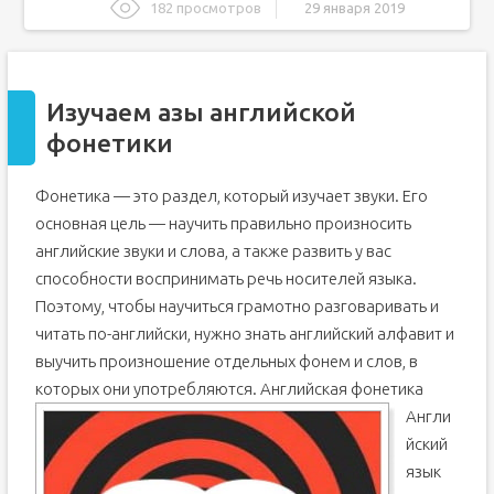
182 просмотров
29 января 2019
Изучаем азы английской фонетики
Как правильно учить английские звуки?
Изучаем азы английской
Звуки английского языка
фонетики
Учебно-методическое пособие (2 класс) на тему:
Английские буквы и звуки
Предварительный просмотр:
Фонетика — это раздел, который изучает звуки. Его
По теме: методические разработки, презентации и
основная цель — научить правильно произносить
конспекты
английские звуки и слова, а также развить у вас
Английский алфавит с произношением и
транскрипцией
способности воспринимать речь носителей языка.
Интересные факты об английском алфавите
Поэтому, чтобы научиться грамотно разговаривать и
Английский алфавит, буквы и звуки
читать по-английски, нужно знать английский алфавит и
А теперь вы можете послушать каждую букву по
выучить произношение отдельных фонем и слов, в
отдельности
которых они употребляются.
Английская фонетика
Прописные Буквы Английского Алфавита
Англи
Транскрипция Английского Алфавита
йский
язык