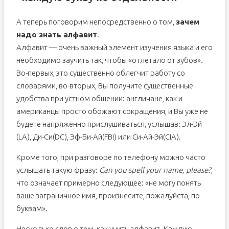
А теперь поговорим непосредственно о том,
зачем
надо знать алфавит
.
Алфавит — очень важный элемент изучения языка и его
необходимо заучить так, чтобы «отлетало от зубов».
Во-первых, это существенно облегчит работу со
словарями, во-вторых, Вы получите существенные
удобства при устном общении: англичане, как и
американцы просто обожают сокращения, и Вы уже не
будете напряжённо прислушиваться, услышав: Эл-Эй
(LA), Ди-Си(DC), Эф-Би-Ай(FBI) или Си-Ай-Эй(CIA).
Кроме того, при разговоре по телефону можно часто
услышать такую фразу:
Can you spell your name, please?
,
что означает примерно следующее: «не могу понять
ваше заграничное имя, произнесите, пожалуйста, по
буквам».
Несколько слов о том, как учить алфавит. Каждую