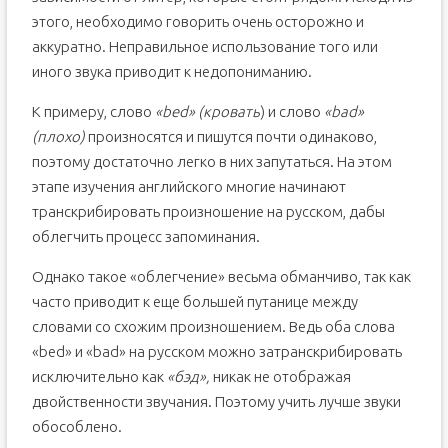
этого, необходимо говорить очень осторожно и
аккуратно. Неправильное использование того или
иного звука приводит к недопониманию.
К примеру, слово
«bed» (кровать
) и слово
«bad»
(плохо)
произносятся и пишутся почти одинаково,
поэтому достаточно легко в них запутаться. На этом
этапе изучения английского многие начинают
транскрибировать произношение на русском, дабы
облегчить процесс запоминания.
Однако такое «облегчение» весьма обманчиво, так как
часто приводит к еще большей путанице между
словами со схожим произношением. Ведь оба слова
«bed» и «bad» на русском можно затранскрибировать
исключительно как
«бэд»,
никак не отображая
двойственности звучания. Поэтому учить лучше звуки
обособлено.