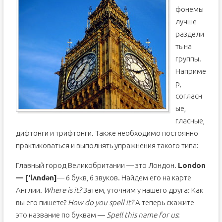
фонемы
лучше
раздели
ть на
группы.
Наприме
р,
согласн
ые,
гласные,
дифтонги и трифтонги. Также необходимо постоянно
практиковаться и выполнять упражнения такого типа:
Главный город Великобритании — это Лондон.
London
— [‘lʌndən]
— 6 букв, 6 звуков. Найдем его на карте
Англии.
Where is it?
Затем, уточним у нашего друга: Как
вы его пишете?
How do you spell it?
А теперь скажите
это название по буквам —
Spell this name for us
: