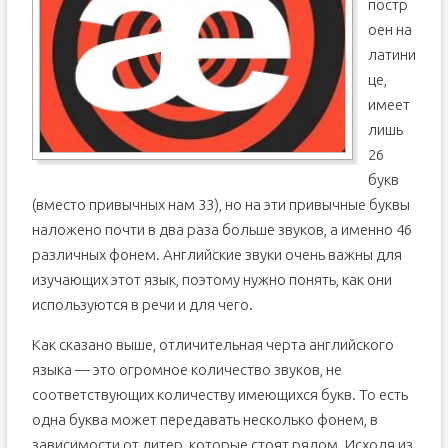
постр
оен на
латини
це,
имеет
лишь
26
букв
(вместо привычных нам 33), но на эти привычные буквы
наложено почти в два раза больше звуков, а именно 46
различных фонем. Английские звуки очень важны для
изучающих этот язык, поэтому нужно понять, как они
используются в речи и для чего.
Как сказано выше, отличительная черта английского
языка — это огромное количество звуков, не
соответствующих количеству имеющихся букв. То есть
одна буква может передавать несколько фонем, в
зависимости от литер, которые стоят рядом. Исходя из