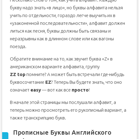
букву надо знать «в лицо», но буквы алфавита нельзя
учить по отдельности, гораздо легче выучить их в
«узаконенной последовательности», алфавит должен
литься как песня, буквы должны быть связаны и
неразрывны как в длинном слове или как вагоны
поезда.
Обратите внимание на то, как звучит буква «Z» в
американском варианте алфавита, группу
ZZ top
помните? А может быть встречали где-нибудь
буквосочетание
EZ
? Теперь Вы будете знать, что оно
означает
easy
— вот как все
просто
!
В начале этой страницы мы послушали алфавит, а
теперь можно просмотреть его рукописный вариант, а
также транскрипцию букв.
Прописные Буквы Английского