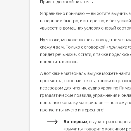
Привет, дорогой читатель!
Я правильно понимаю — вы хотите выучить а
наверное и быстро, и интересно, и без усил
«вывести в домашних условиях новый сорт эк
Ну что же, мы конечно не садоводством с вам
скажу я вам. Только с оговоркой «
при некото
пойдет речь ниже. Кстати, я также поделюсь 
воплотить в жизнь.
А вот какие материалы вы уже можете найти
просмотра, простые тексты, топики по разн
переводом для чтения, аудио уроки по Пимсл
грамматические правила, упражнения и онла
пополняю копилку материалов — поэтому по
пропустить ничего интересного!
Во-первых
, выучить разговорны
«выучить» говорит о конечном рез