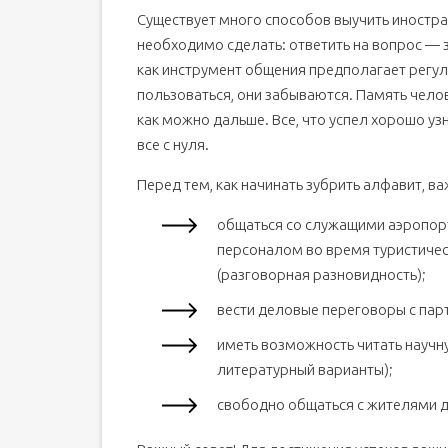
Существует много способов выучить иностра
Разговорный английский в домашних условиях 
необходимо сделать: ответить на вопрос — з
Самоучитель по английскому
как инструмент общения предполагает регул
Система самоучителя по английскому
пользоваться, они забываются. Память челов
Комментарии
как можно дальше. Все, что успел хорошо уз
все с нуля.
Перед тем, как начинать зубрить алфавит, ва
общаться со служащими аэропор
персоналом во время туристичес
(разговорная разновидность);
вести деловые переговоры с пар
иметь возможность читать научну
литературный варианты);
свободно общаться с жителями дру