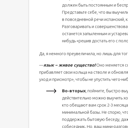
должен быть постоянным и бесп
Представьте себе, что вы выучили
в повседневной речи испанский, к
Разговаривать и совершенствоват
останется запыленным и устарева
нибудь «решив достать его с пол
Да, я немного преувеличила, но лишь для тог
—
язык – живое существо!
Оно меняется со
прибавляет свои кольца на стволе и обновля
уход и присмотр», чтобы не упустить чего-ни
Во-вторых
, поймите, быстро выу
действительно можно выучить хор
кто обещают вам срок 2-3 месяца
минимальной базы. Не спорю, что
поддержать бытовую беседу, даже
собеседник. Но, ваш мини-разгов