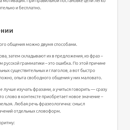
а мотивация. При правильной постановке цели легко
тельно и бесплатно.
ении
кого общения можно двумя способами.
ова, затем складывают их в предложения, из фраз –
м русской грамматики – это ошибка. По этой причине
ьных существительных и глаголов, а вот быстро
ожно, опыта свободного общения у них маловато.
е лучше изучать фразами, а учиться говорить — сразу
о слово в контексте приобретает новое значение –
нельзя. Любая речь фразеологична: смысл
начений отдельных словоформ.
горитму: