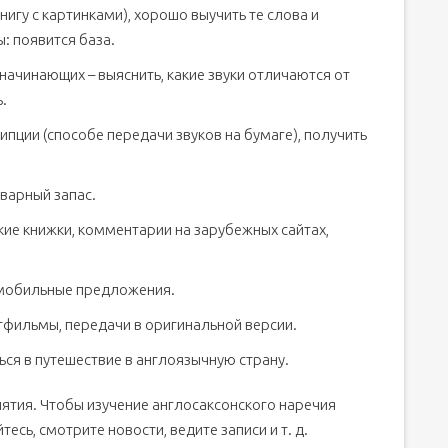
книгу с картинками), хорошо выучить те слова и
: появится база.
ачинающих – выяснить, какие звуки отличаются от
.
ипции (способе передачи звуков на бумаге), получить
варный запас.
кие книжки, комментарии на зарубежных сайтах,
 мобильные предложения.
тфильмы, передачи в оригинальной версии.
ься в путешествие в англоязычную страну.
ятия. Чтобы изучение англосаксонского наречия
есь, смотрите новости, ведите записи и т. д.