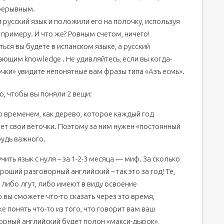
рерывным.
 русский язык и положили его на полочку, используя
 примеру. И что же? Ровным счетом, ничего!
ься вы будете в испанском языке, а русский
ющим knowledge . Не удивляйтесь, если вы когда-
очки» увидите непонятные вам фразы типа «Азъ есмь».
о, чтобы вы поняли 2 вещи:
 временем, как дерево, которое каждый год
ет свои веточки. Поэтому за ним нужен «постоянный
будь важного.
чить язык с нуля – за 1-2-3 месяца — миф. За сколько
оший разговорный английский – так это за год! Те,
 либо лгут, либо имеют в виду освоение
 вы сможете что-то сказать через это время,
 понять что-то из того, что говорит вам ваш
орный английский будет полон «макси-дырок»,