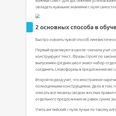
Важный совет! Для достижения успехов важн
овладеть нужными знаниями с нуля самостоя
2 основных способа в обуч
Быстро освоить чужой способ лингвистичес
Первый практикуют в школе: сначала учат сл
конструируют текст. Фразы строят по закона
выпускники средних школ знают набор отдел
соединять словоформы в предложения им сл
Второй подход учит, что иностранное наречи
полноценными конструкциями. Дело в том, чт
описать все нюансы сводом жестких правил 
отдельного предложения не равен сумме з
Учить английский с нуля лучше по такому ал