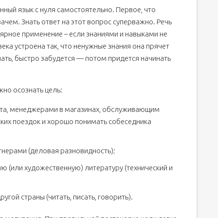
нный язык с нуля самостоятельно. Первое, что
— это вам не огурцы дома выращивать…
ачем. Знать ответ на этот вопрос суперважно. Речь
ярное применение – если знаниями и навыками не
ека устроена так, что ненужные знания она прячет
нать, быстро забудется — потом придется начинать
жно осознать цель:
та, менеджерами в магазинах, обслуживающим
ких поездок и хорошо понимать собеседника
тнерами (деловая разновидность);
ю (или художественную) литературу (технический и
гой страны (читать, писать, говорить).