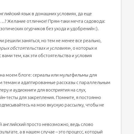
нглийский язык в домашних условиях, да еще
ий…? Желание отличное! Прям-таки мечта садовода:
зотических огурчиков без ухода и удобрений»:).
и решили заняться, но тем не менее все реально,
рых обстоятельствах и условиях
», о которых и
с вами тем, как эти обстоятельства и условия
 на моем блоге: сериалы или мультфильмы для
ым темам и адаптированные рассказы с параллельным
еру и аудиокниги для восприятия на слух,
йн-тесты для закрепления. Помните, я постоянно
дписывайтесь на мою вкусную рассылку, чтобы не
й английский просто невозможно, ведь слово
ультате, а в нашем случае – это процесс, который