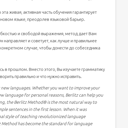
 эта живая, активная часть обучения гарантирует
 новом языке, преодолев языковой барьер.
ибкостью и свободой выражения, метод дает Вам
 направляет и советует, как лучше и правильнее
 конкретном случае, чтобы донести до собеседника
ь в прошлом. Вместо этого, Вы изучаете грамматику
оворить правильно и что нужно исправить.
eak new languages. Whether you want to improve your
ew language for personal reasons, Berlitz can help you
ing, the Berlitz Method® is the most natural way to
ple sentences in the first lesson. When it was
onal style of teaching revolutionized language
itz Method has become the standard for language