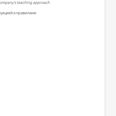
e company’s teaching approach
рукцией и правилами