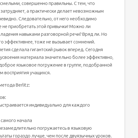
 смелыми, совершенно правильны. С тем, что
 затрудняет, а практически делает невозможным
чевидно. Следовательно, от него необходимо
е не приобретать этой привычки! Можно ли
ладения навыками разговорной речи? Вряд ли. Но
го эффективнее, тоже не вызывает сомнений.
летия сделала гигантский рывок вперед. Сегодня
усвоения материала значительно более эффективно,
доброе языковое погружение в группе, подобранной
ям восприятия учащихся.
етода Berlitz:
ов:
 выстраивается индивидуально для каждого
с самого начала
 незамедлительно погружаетесь в языковую
льтаты гораздо лучше, чем после двуязычных уроков.