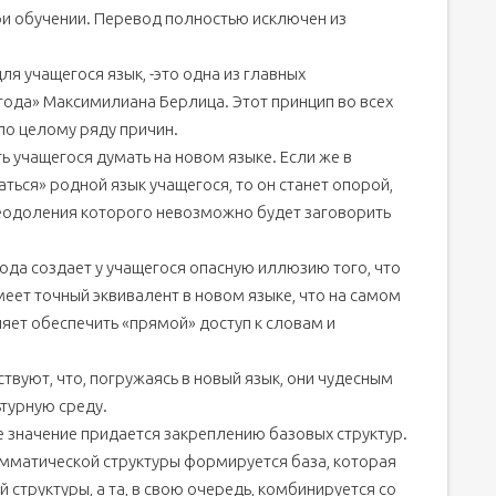
ри обучении. Перевод полностью исключен из
я учащегося язык, -это одна из главных
ода» Максимилиана Берлица. Этот принцип во всех
по целому ряду причин.
ь учащегося думать на новом языке. Если же в
ться» родной язык учащегося, то он станет опорой,
одоления которого невозможно будет заговорить
ода создает у учащегося опасную иллюзию того, что
еет точный эквивалент в новом языке, что на самом
яет обеспечить «прямой» доступ к словам и
ствуют, что, погружаясь в новый язык, они чудесным
ьтурную среду.
е значение придается закреплению базовых структур.
амматической структуры формируется база, которая
структуры, а та, в свою очередь, комбинируется со