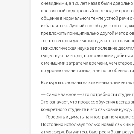
очевидными, а 120 лет назад были довольно
постоянный подстрочный перевод не просто
общение в нормальном темпе устной речи о
избавляться. Лучший способ для этого – даж
предложить принципиально другой метод ов
то, что сегодня уже можно делать это намно
Психологическая наука за последние десяти
существуют методы, позволяющие добиться 
с меньшими затратами времени, чем старое 
по уровню знания языка, а не по особенност
Все курсы основаны на ключевых элементах м
— Самое важное — это потребности студент
Это означает, что процесс обучения всегда
конкретного студента и его языковые нужды.
— Говорить и думать на иностранном языке 
Постоянно используя только новый язык Вы
атмосферу. Вы учитесь быстрее и Ваши резу