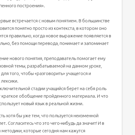
пенного построения».
ервые встречается с новым понятием. В большинстве
овится понятно просто из контекста, в котором оно
тся правильно, когда новое выражение появляется в
льно, без помощи перевода, понимает и запоминает
чение нового понятия, преподаватель помогает ему
основной темы, разрабатываемой на данном уроке,
для того, чтобы «разговорить» учащегося и
 лексики.
ключительной стадии учащийся берет на себя роль
т краткое обобщение пройденного материала. И что
спользует новый язык в реальной жизни.
ть хотя бы уже тем, что пользуется неизменной
т. Согласитесь что это чего-нибудь да значит! И в
 методики, которые сегодня нам кажутся