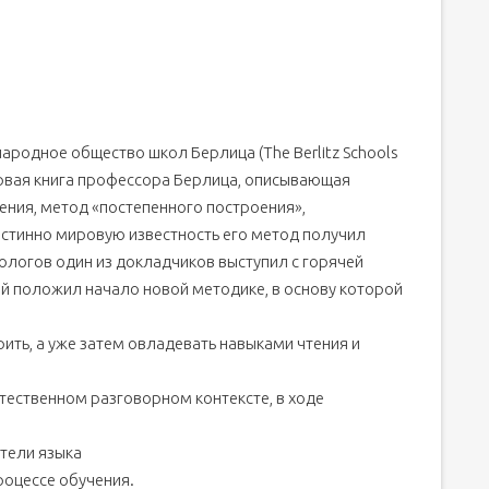
ародное общество школ Берлица (The Berlitz Schools
первая книга профессора Берлица, описывающая
ения, метод «постепенного построения»,
истинно мировую известность его метод получил
ологов один из докладчиков выступил с горячей
ай положил начало новой методике, в основу которой
ить, а уже затем овладевать навыками чтения и
стественном разговорном контексте, в ходе
тели языка
роцессе обучения.