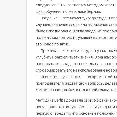
следующей. Это называется методом «посте
Цикл обучения по методике Берлиц:
— Введение — это момент, когда студент вп
случаев, значение слова или выражения стан
было использовано. Когда введение проводи
правильном контексте, учащийся самостояте
это новое понятие.
— Практика — как только студент узнал зна
углубить и закрепить эти знания. В рамках 
преподаватель задает специальные вопросы 
спровоцировать его на использование новой
— Инициатива учащегося — во время этой за
преподавателя, задает свои вопросы, делае
самое главное, выйдя из классной комнаты и
Методика Berlitz доказала свою эффективнос
популярностью вот уже более ста двадцати ле
первую очередь то, что основные положения