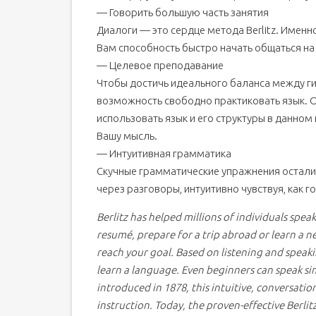
— Говорить большую часть занятия
Диалоги — это сердце метода Berlitz. Именно
Вам способность быстро начать общаться на
— Целевое преподавание
Чтобы достичь идеального баланса между г
возможность свободно практиковать язык. Он
использовать язык и его структуры в данном
Вашу мысль.
— Интуитивная грамматика
Скучные грамматические упражнения осталис
через разговоры, интуитивно чувствуя, как г
Berlitz has helped millions of individuals sp
resumé, prepare for a trip abroad or learn a n
reach your goal. Based on listening and speak
learn a language. Even beginners can speak sim
introduced in 1878, this intuitive, conversati
instruction. Today, the proven-effective Berl