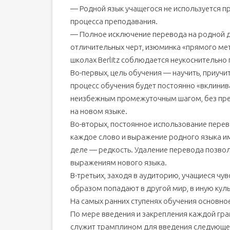
— Родной язык учащегося не используется п
процесса преподавания.
— Полное исключение перевода на родной дл
отличительных черт, изюминка «прямого мет
школах Berlitz соблюдается неукоснительно 
Во-первых, цель обучения — научить, приучит
процесс обучения будет постоянно «вклинива
неизбежным промежуточным шагом, без пре
на новом языке.
Во-вторых, постоянное использование перев
каждое слово и выражение родного языка им
деле — редкость. Удаление перевода позвол
выражениям нового языка.
В-третьих, заходя в аудиторию, учащиеся чув
образом попадают в другой мир, в иную кул
На самых ранних ступенях обучения основно
По мере введения и закрепления каждой гр
служит трамплином для введения следующей 