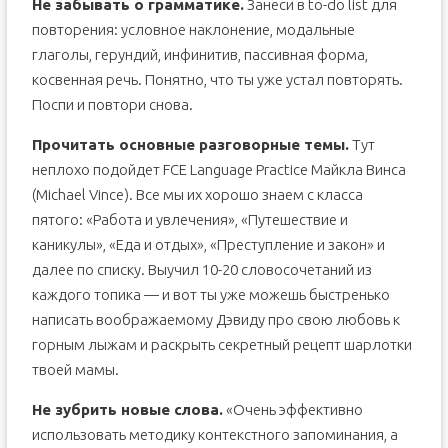
Не забывать о грамматике.
Занеси в to-do list для
повторения: условное наклонение, модальные
глаголы, герундий, инфинитив, пассивная форма,
косвенная речь. Понятно, что ты уже устал повторять.
Поспи и повтори снова.
Прочитать основные разговорные темы.
Тут
неплохо подойдет FCE Language Practice Майкла Винса
(Michael Vince). Все мы их хорошо знаем с класса
пятого: «Работа и увлечения», «Путешествие и
каникулы», «Еда и отдых», «Преступление и закон» и
далее по списку. Выучил 10-20 словосочетаний из
каждого топика — и вот ты уже можешь быстренько
написать воображаемому Дэвиду про свою любовь к
горным лыжам и раскрыть секретный рецепт шарлотки
твоей мамы.
Не зубрить новые слова.
«Очень эффективно
использовать методику контекстного запоминания, а