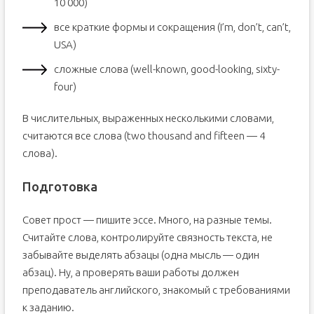
10 000)
все краткие формы и сокращения (I’m, don’t, can’t,
USA)
сложные слова (well-known, good-looking, sixty-
four)
В числительных, выраженных несколькими словами,
считаются все слова (two thousand and fifteen — 4
слова).
Подготовка
Совет прост — пишите эссе. Много, на разные темы.
Считайте слова, контролируйте связность текста, не
забывайте выделять абзацы (одна мысль — один
абзац). Ну, а проверять ваши работы должен
преподаватель английского, знакомый с требованиями
к заданию.