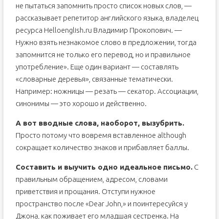
не пытаться запомнить просто список новых слов, —
рассказывает репетитор английского языка, владелец
ресурса Helloenglish.ru Владимир Прокопович. —
Нужно взять незнакомое слово в предложении, тогда
запомнится не только его перевод, но и правильное
употребление». Еще один вариант — составлять
«словарные деревья», связанные тематически.
Например: ножницы — резать — секатор. Ассоциации,
синонимы — это хорошо и действенно.
А вот вводные слова, наоборот, вызубрить.
Просто потому что вовремя вставленное although
сокращает количество знаков и прибавляет баллы.
Составить и выучить одно идеальное письмо.
С
правильным обращением, адресом, словами
приветствия и прощания. Отступи нужное
пространство после «Dear John,» и поинтересуйся у
Джона, как поживает его младшая сестренка. На