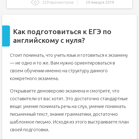
229 просмотров
29 января 2019
Как подготовиться к ЕГЭ по английскому с нуля?
Как подготовиться к ЕГЭ по английскому языку: памятка
поступающим
Как подготовиться к ЕГЭ по
Что такое ЕГЭ: цифры, факты
английскому с нуля?
Что взять с собой на ЕГЭ и как вести себя на экзамене
Структура ЕГЭ по английскому
Стоит понимать, что учить язык и готовиться к экзамену
Формат экзамена и советы по подготовке к ЕГЭ по
— не одно и то же. Вам нужно ориентироваться в
английскому
своем обучении именно на структуру данного
Аудирование
конкретного экзамена.
Грамматика и лексика
10 типичных заблуждений при подготовке к ЕГЭ на
Открываете демоверсию экзамена и смотрите, что
английском языке
составители от вас хотят. Это достаточно стандартные
ЕГЭ по английскому: как готовиться
вещи: умение понимать речь на слух, умение понимать
ЕГЭ в цифрах
письменный текст, знание грамматики, достаточно
шаблонное письмо. Исходя из этого выстраиваете план
своей подготовки.