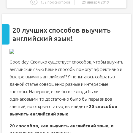
152 просмотров
29 января 2019
20 лучших способов выучить английский язык!
Как быстро и реально выучить английский с нуля
20 лучших способов выучить
2 основных способа в обучении
английский язык!
Как лучше построить процесс изучения
Где найти бесплатные учебные пособия и материалы
Топ-5 книг для самостоятельной работы:
Good day! Сколько существует способов, чтобы выучить
Топ-5 видео и аудиокурсов, которые помогут быстро
выучить язык дома:
английский язык? Какие способы помогут эффективно и
Программы, переводчики, мобильные приложения,
быстро выучить английский? Я попытаюсь собрать в
игровые сайты:
данной статье совершенно разные и интересные
Полезное видео: Как быстро и реально выучить
английский с нуля
способы. Наверное, если бы все люди были
Пополнение словарного запаса
одинаковыми, то достаточно было бы пары видов
6 способов выучить английский быстро
занятий, но открыв статью, вы найдете
20 способов
1. Учитесь онлайн
выучить английский язык
2. Учитесь на досуге
20 способов, как выучить английский язык, и
3. Занимайтесь с преподавателем