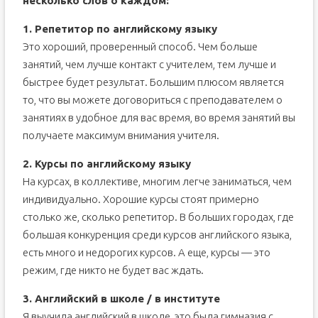
несколько слов о каждом:
4. Изучайте язык на работе
1. Репетитор по английскому языку
5. Делайте домашние задания
Это хороший, проверенный способ. Чем больше
6. Не учите лишнего
занятий, чем лучше контакт с учителем, тем лучше и
быстрее будет результат. Большим плюсом является
то, что вы можете договориться с преподавателем о
занятиях в удобное для вас время, во время занятий вы
получаете максимум внимания учителя.
2. Курсы по английскому языку
На курсах, в коллективе, многим легче заниматься, чем
индивидуально. Хорошие курсы стоят примерно
столько же, сколько репетитор. В больших городах, где
большая конкуренция среди курсов английского языка,
есть много и недорогих курсов. А еще, курсы — это
режим, где никто не будет вас ждать.
3. Английский в школе / в институте
Я выучила английский в школе, это была гимназия с