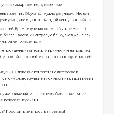
, учеба, саморазвитие, путешествие
нные занятия. Обучаться нужно регулярно. Нельзя
дели учить, две отдыхать. Каждый день упражняйтесь
занятий. Время изучения должно быть не менее 1
не более 3 часов. «В литровую банку, сколько не лей,
 литра не поместиться»
те пройденный материал и применяйте на практике
те с собой, повторяйте фразы в транспорте про себя
туация. Слово вне контекста не интересно и
Поэтому слово изучайте в контексте и представляйте
лова!
зу же применяйте на практике. Смело говорите и
т и исправят недочеты
вда?! Простой план и простые правила!