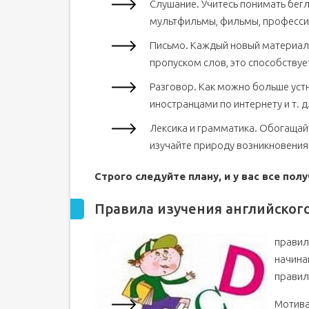
Слушание. Учитесь понимать бегл
мультфильмы, фильмы, профессио
Письмо. Каждый новый материал 
пропуском слов, это способству
Разговор. Как можно больше устн
иностранцами по интернету и т. 
Лексика и грамматика. Обогащай
изучайте природу возникновения
Строго следуйте плану, и у вас все полу
Правила изучения английског
правил
начина
правил
Мотива