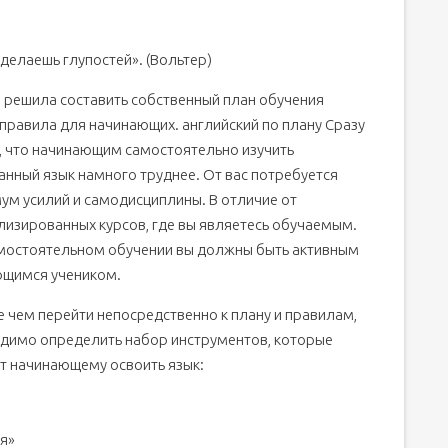
аделаешь глупостей». (Вольтер)
 решила составить собственный план обучения
а по изучению английского языка самостоятельно?
 правила для начинающих.
английский по плану Сразу
, что начинающим самостоятельно изучить
анный язык намного труднее. От вас потребуется
ум усилий и самодисциплины. В отличие от
лизированных курсов, где вы являетесь обучаемым.
Большой самоучитель
мостоятельном обучении вы должны быть активным
щимся учеником.
y Press
и т.д.
 чем перейти непосредственно к плану и правилам,
димо определить набор инструментов, которые
т начинающему освоить язык:
ля»