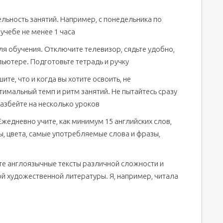
льность занятий. Например, с понедельника по
е учебе не менее 1 часа
я обучения. Отключите телевизор, сядьте удобно,
ьютере. Подготовьте тетрадь и ручку
те, что и когда вы хотите освоить, не
имальный темп и ритм занятий. Не пытайтесь сразу
азбейте на несколько уроков
жедневно учите, как минимум 15 английских слов,
, цвета, самые употребляемые слова и фразы,
те англоязычные тексты различной сложности и
ой художественной литературы. Я, например, читала