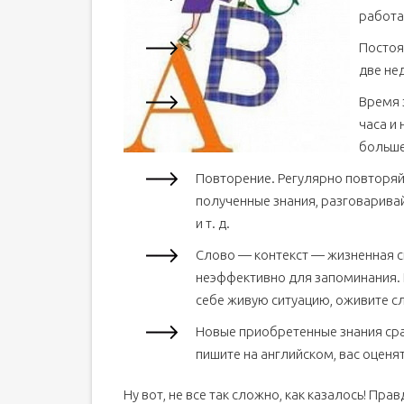
работа
Постоя
две не
Время 
часа и 
больше
Повторение. Регулярно повторяй
полученные знания, разговаривай
и т. д.
Слово — контекст — жизненная си
неэффективно для запоминания. 
себе живую ситуацию, оживите с
Новые приобретенные знания сра
пишите на английском, вас оценя
Ну вот, не все так сложно, как казалось! Пра