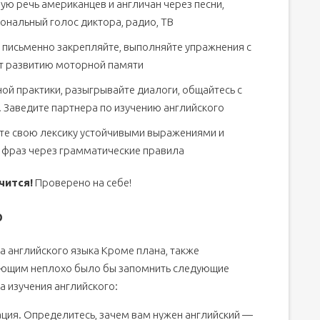
ую речь американцев и англичан через песни,
нальный голос диктора, радио, ТВ
письменно закрепляйте, выполняйте упражнения с
ет развитию моторной памяти
ой практики, разыгрывайте диалоги, общайтесь с
д. Заведите партнера по изучению английского
те свою лексику устойчивыми выражениями и
 фраз через грамматические правила
чится!
Проверено на себе!
о
а английского языка Кроме плана, также
ющим неплохо было бы запомнить следующие
а изучения английского:
ция. Определитесь, зачем вам нужен английский —