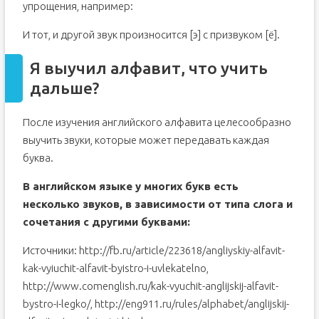
упрощения, например:
И тот, и другой звук произносится [э] с призвуком [ё].
Я выучил алфавит, что учить
дальше?
После изучения английского алфавита целесообразно
выучить звуки, которые может передавать каждая
буква.
В английском языке у многих букв есть
несколько звуков, в зависимости от типа слога и
сочетания с другими буквами:
Источники: http://fb.ru/article/223618/angliyskiy-alfavit-
kak-vyiuchit-alfavit-byistro-i-uvlekatelno,
http://www.comenglish.ru/kak-vyuchit-anglijskij-alfavit-
bystro-i-legko/, http://eng911.ru/rules/alphabet/anglijskij-