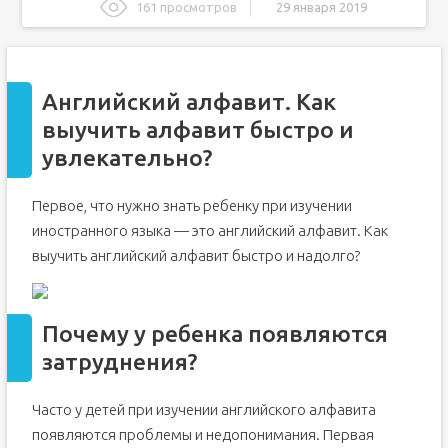
161 просмотров
29 января 2019
Английский алфавит. Как выучить алфавит быстро и
увлекательно?
Почему у ребенка появляются затруднения?
Английский алфавит. Как
Буквы английского языка и произношение
выучить алфавит быстро и
Учим английский алфавит при помощи прописей
увлекательно?
Учим иностранный алфавит и поем песенки
Учим английский алфавит при помощи ярких карточек
Первое, что нужно знать ребенку при изучении
Различные игры на запоминание алфавита
иностранного языка — это английский алфавит. Как
Как выучить английский алфавит быстро и легко
выучить английский алфавит быстро и надолго?
Как быстро выучить английский алфавит
Как выучить английский алфавит на видео
Почему у ребенка появляются
Таблица и упражнения по английскому алфавиту с
транскрипцией и русским произношением
затруднения?
Как быстро запомнить алфавит?
Игры на запоминание английского алфавита
Часто у детей при изучении английского алфавита
Интересные факты
появляются проблемы и недопонимания. Первая