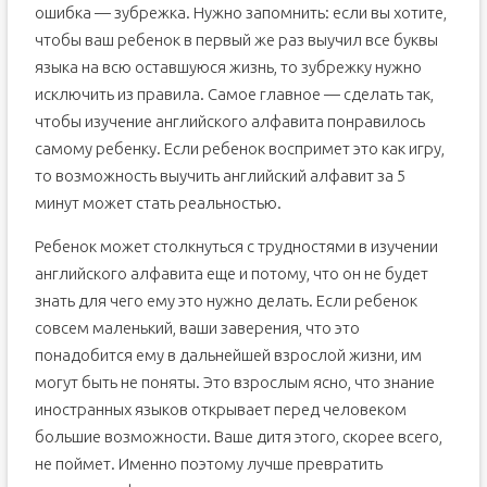
Я выучил алфавит, что учить дальше?
ошибка — зубрежка. Нужно запомнить: если вы хотите,
чтобы ваш ребенок в первый же раз выучил все буквы
языка на всю оставшуюся жизнь, то зубрежку нужно
исключить из правила. Самое главное — сделать так,
чтобы изучение английского алфавита понравилось
самому ребенку. Если ребенок воспримет это как игру,
то возможность выучить английский алфавит за 5
минут может стать реальностью.
Ребенок может столкнуться с трудностями в изучении
английского алфавита еще и потому, что он не будет
знать для чего ему это нужно делать. Если ребенок
совсем маленький, ваши заверения, что это
понадобится ему в дальнейшей взрослой жизни, им
могут быть не поняты. Это взрослым ясно, что знание
иностранных языков открывает перед человеком
большие возможности. Ваше дитя этого, скорее всего,
не поймет. Именно поэтому лучше превратить