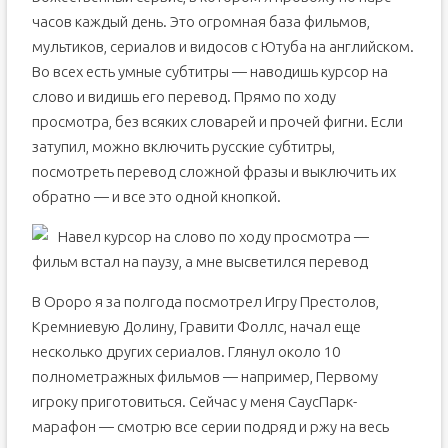
часов каждый день. Это огромная база фильмов,
мультиков, сериалов и видосов с Ютуба на английском.
Во всех есть умные субтитры — наводишь курсор на
слово и видишь его перевод. Прямо по ходу
просмотра, без всяких словарей и прочей фигни. Если
затупил, можно включить русские субтитры,
посмотреть перевод сложной фразы и выключить их
обратно — и все это одной кнопкой.
Навел курсор на слово по ходу просмотра —
фильм встал на паузу, а мне высветился перевод
В Ороро я за полгода посмотрел Игру Престолов,
Кремниевую Долину, Гравити Фоллс, начал еще
несколько других сериалов. Глянул около 10
полнометражных фильмов — например, Первому
игроку приготовиться. Сейчас у меня СаусПарк-
марафон — смотрю все серии подряд и ржу на весь