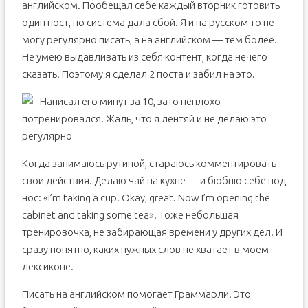
английском. Пообещал себе каждый вторник готовить
один пост, но система дала сбой. Я и на русском то не
могу регулярно писать, а на английском — тем более.
Не умею выдавливать из себя контент, когда нечего
сказать. Поэтому я сделал 2 поста и забил на это.
Написал его минут за 10, зато неплохо
потренировался. Жаль, что я лентяй и не делаю это
регулярно
Когда занимаюсь рутиной, стараюсь комментировать
свои действия. Делаю чай на кухне — и бюбню себе под
нос: «I’m taking a cup. Okay, great. Now I’m opening the
cabinet and taking some tea». Тоже небольшая
тренировочка, не забирающая времени у других дел. И
сразу понятно, каких нужных слов не хватает в моем
лексиконе.
Писать на английском помогает Граммарли. Это