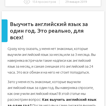
154 просмотров
29 января 2019
Выучить английский язык за один год. Это реально, для
всех!
How to Learn English FASTER
Выучить английский язык за
Как хорошо выучить английский за год
один год. Это реально, для
Как я прокачал свой английский за полгода
всех!
Потребляю как можно больше англоязычного контента
Лингвалео
Сразу хочу сказать, у меня нет знакомых, которые
Плагины для браузера: от Лингвалео и от
выучили английский язык за месяц или за 3 месяца. Вы
Скайенг
наверняка встречали такие надписи как английский
Ororo.tv
язык за месяц, и самая смешная это английский за 24
Пишу и говорю на английском
часа. Это все обман и на него не стоит попадаться.
Занимаюсь с преподавателем
Смотрю видосы про изучение английского
Зато у меня есть знакомые, которые выучили
английский язык за один год. Вы наверняка спросите,
Что планирую сделать в будущем
как они учили английский язык? В этой статье мы
Все это, только кратко
рассмотрим вопрос:
Как выучить английский язык
за один год?
После чего вы и сами сможете выучить