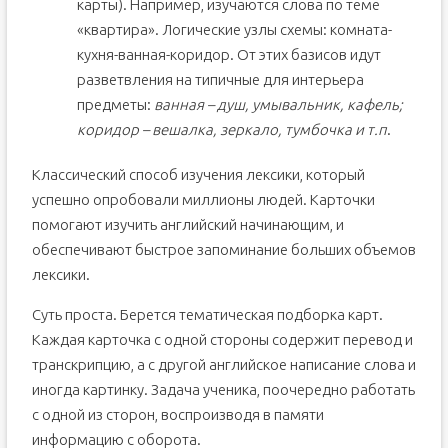
карты). Например, изучаются слова по теме
«квартира». Логические узлы схемы: комната-
кухня-ванная-коридор. От этих базисов идут
разветвления на типичные для интерьера
предметы:
ванная – душ, умывальник, кафель;
коридор – вешалка, зеркало, тумбочка и т.п
.
Классический способ изучения лексики, который
успешно опробовали миллионы людей. Карточки
помогают изучить английский начинающим, и
обеспечивают быстрое запоминание больших объемов
лексики.
Суть проста. Берется тематическая подборка карт.
Каждая карточка с одной стороны содержит перевод и
транскрипцию, а с другой английское написание слова и
иногда картинку. Задача ученика, поочередно работать
с одной из сторон, воспроизводя в памяти
информацию с оборота.