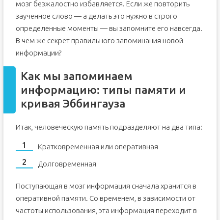
мозг безжалостно избавляется. Если же повторить
Как быстро выучить английские слова: методики, советы
заученное слово — а делать это нужно в строго
по выбору лексики
Сколько слов нужно знать
определенные моменты — вы запомните его навсегда.
В чем же секрет правильного запоминания новой
Где и как искать слова и выражения на английском
информации?
Как быстро выучить английские слова – методики и
советы
Как мы запоминаем
Мнемотехника
информацию: типы памяти и
Аудио, видео, письмо, логические схемы и карты
кривая Эббингауза
Собственный словарик
Мобильные приложения и игры
Итак, человеческую память подразделяют на два типа:
Интервальные повторения
Кратковременная или оперативная
Долговременная
Поступающая в мозг информация сначала хранится в
оперативной памяти. Со временем, в зависимости от
частоты использования, эта информация переходит в