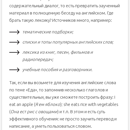
содержательный диалог, то есть превратить заученный
материал в полноценную беседу на английском. Где
брать такую лексику? Источников много, например:
тематические подборки;
списки и топы популярных английских слов;
лексика из книг, песен, фильмов и
радиопередач;
учебные пособия и разговорники.
Так, если вы возьмете для изучения английские слова
по теме «Еда», то запомнив несколько глаголов и
существительных, вы уже сможете построить фразу: I
eat an apple (
Я ем яблоко
); she eats rice with vegetables
(
Она ест рис с овощами
) и т.п. В этом и есть суть
эффективного обучения: не просто заучить перевод и
написание, а уметь пользоваться словом.