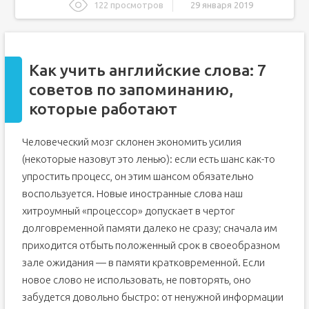
122 просмотров
29 января 2019
Как учить английские слова: 7 советов по запоминанию,
которые работают
Как мы запоминаем информацию: типы памяти и
кривая Эббингауза
Как учить английские слова: 7
7 + 1 эффективный способ запоминания иностранных
советов по запоминанию,
слов
которые работают
Совет 0: Соблюдайте режим рационального
повторения
Как учить английские слова: простые и современные
Человеческий мозг склонен экономить усилия
приемы
(некоторые назовут это ленью): если есть шанс как-то
Сколько английских слов нужно знать
упростить процесс, он этим шансом обязательно
Откуда брать новые английские слова
воспользуется. Новые иностранные слова наш
1. Любимые фильмы, сериалы, песни, подкасты,
книги
хитроумный «процессор» допускает в чертог
2. Специальные учебники
долговременной памяти далеко не сразу; сначала им
3. Списки или словари высокочастотных слов
приходится отбыть положенный срок в своеобразном
зале ожидания — в памяти кратковременной. Если
Инструменты для заучивания новых слов
новое слово не использовать, не повторять, оно
1. Карточки со словами
забудется довольно быстро: от ненужной информации
2. Блокнот-словарь