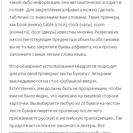
какой-либо информации, она автоматически оседает в
голове. Для закрепления алфавита можно сделать
таблички со знакомыми вам словами. Такие примеры,
как book (книга), table (стол), clock (часы), room
(комната), door (дверь) известны многим. Развесив их
на соответствующие предметы и объекты обстановки
вы не только закрепите буквы алфавита, но и прочно
запомните самые легкие слова языка.
Второй вариант использования квадратов подходит
для итоговой проверки: листы бумаги с литерами
выкладываются на стол «рубашкой вверх».
Естественно, они должны быть не прозрачными, чтобы
вам не было видно, что написано на лицевой стороне
карточки. Вы выбираете любую из 26 букв и на чистом
листе бумаги пишете ее прописью после чего
присваиваете русскую и английскую транскрипцию. Так
продолжается пока не закончатся литеры. Все
карточки укладываются друг на друга, чтобы при