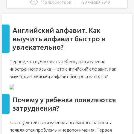
115 просмотров
29 января 2019
Английский алфавит. Как выучить алфавит быстро и
увлекательно?
Почему у ребенка появляются затруднения?
Английский алфавит. Как
Буквы английского языка и произношение
выучить алфавит быстро и
Учим английский алфавит при помощи прописей
увлекательно?
Учим иностранный алфавит и поем песенки
Учим английский алфавит при помощи ярких карточек
Первое, что нужно знать ребенку при изучении
Различные игры на запоминание алфавита
иностранного языка — это английский алфавит. Как
Как быстро выучить английский алфавит?
выучить английский алфавит быстро и надолго?
Обучение английскому: подготовка к знакомству
Что представляет собой английский алфавит?
Почему у ребенка появляются
Как выучить английский алфавит: упражнения для всех
возрастов
затруднения?
Повторение – мать учения
Квадратики
Часто у детей при изучении английского алфавита
Обучающие игры для детей и школьников
появляются проблемы и недопонимания. Первая