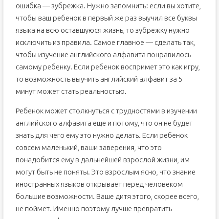
«Spell the word» или «Скажи слово по буквам»
ошибка — зубрежка. Нужно запомнить: если вы хотите,
«Что отсутствует?»
чтобы ваш ребенок в первый же раз выучил все буквы
языка на всю оставшуюся жизнь, то зубрежку нужно
Что еще поможет при изучении?
исключить из правила. Самое главное — сделать так,
Английский алфавит (English Alphabet). Буквы, звуки,
методы запоминания
чтобы изучение английского алфавита понравилось
Английские буквы – давайте знакомиться
самому ребенку. Если ребенок воспримет это как игру,
Немного истории
то возможность выучить английский алфавит за 5
Звуки английского языка
минут может стать реальностью.
Методы запоминания английского алфавита
Ребенок может столкнуться с трудностями в изучении
Как обучать ребенка
английского алфавита еще и потому, что он не будет
Совет первый
знать для чего ему это нужно делать. Если ребенок
Совет второй
совсем маленький, ваши заверения, что это
Совет третий
понадобится ему в дальнейшей взрослой жизни, им
могут быть не поняты. Это взрослым ясно, что знание
иностранных языков открывает перед человеком
большие возможности. Ваше дитя этого, скорее всего,
не поймет. Именно поэтому лучше превратить