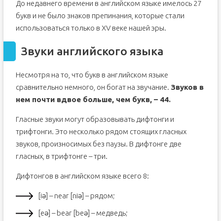
До недавнего времени в английском языке имелось 27
букв и не было знаков препинания, которые стали
использоваться только в XV веке нашей эры.
Звуки английского языка
Несмотря на то, что букв в английском языке
сравнительно немного, он богат на звучание.
Звуков в
нем почти вдвое больше, чем букв, – 44.
Гласные звуки могут образовывать дифтонги и
трифтонги. Это несколько рядом стоящих гласных
звуков, произносимых без паузы. В дифтонге две
гласных, в трифтонге – три.
Дифтонгов в английском языке всего 8:
[iə] – near [niə] – рядом;
[eə] – bear [beə] – медведь;