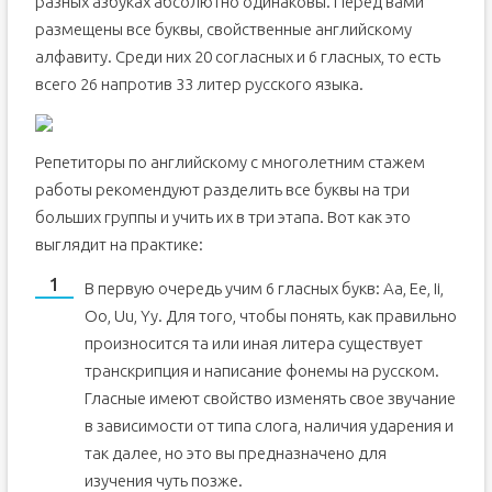
разных азбуках абсолютно одинаковы. Перед вами
размещены все буквы, свойственные английскому
алфавиту. Среди них 20 согласных и 6 гласных, то есть
всего 26 напротив 33 литер русского языка.
Репетиторы по английскому с многолетним стажем
работы рекомендуют разделить все буквы на три
больших группы и учить их в три этапа. Вот как это
выглядит на практике:
В первую очередь учим 6 гласных букв: Аа, Ее, Ii,
Оо, Uu, Yy. Для того, чтобы понять, как правильно
произносится та или иная литера существует
транскрипция и написание фонемы на русском.
Гласные имеют свойство изменять свое звучание
в зависимости от типа слога, наличия ударения и
так далее, но это вы предназначено для
изучения чуть позже.