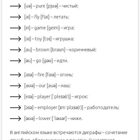
[uə] – pure [pjʊə] – чистый;
[ai] – fly [flai] – летать;
[ei] – game [geim] – игра;
[ɔɪ] – toy [tɔɪ] – игрушка;
[au] – brown [braʊn] – коричневый;
[əu] – go [gəʊ] – идти.
[aɪə] – fire [faiə] – огонь;
[aʊə] – our [auə] – наш;
[eɪə] – player [ˈpleɪə(r)] – игрок;
[ɔɪə] – employer [ɪmˈplɔɪə(r)] – работодатель;
[əʊə] – lower [ˈləʊər] – ниже.
В английском языке встречаются диграфы – сочетание