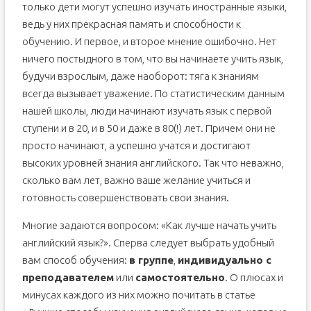
только дети могут успешно изучать иностранные языки,
ведь у них прекрасная память и способности к
обучению. И первое, и второе мнение ошибочно. Нет
ничего постыдного в том, что вы начинаете учить язык,
будучи взрослым, даже наоборот: тяга к знаниям
всегда вызывает уважение. По статистическим данным
нашей школы, люди начинают изучать язык с первой
ступени и в 20, и в 50 и даже в 80(!) лет. Причем они не
просто начинают, а успешно учатся и достигают
высоких уровней знания английского. Так что неважно,
сколько вам лет, важно ваше желание учиться и
готовность совершенствовать свои знания.
Многие задаются вопросом: «Как лучше начать учить
английский язык?». Сперва следует выбрать удобный
вам способ обучения:
в группе
,
индивидуально с
преподавателем
или
самостоятельно
. О плюсах и
минусах каждого из них можно почитать в статье