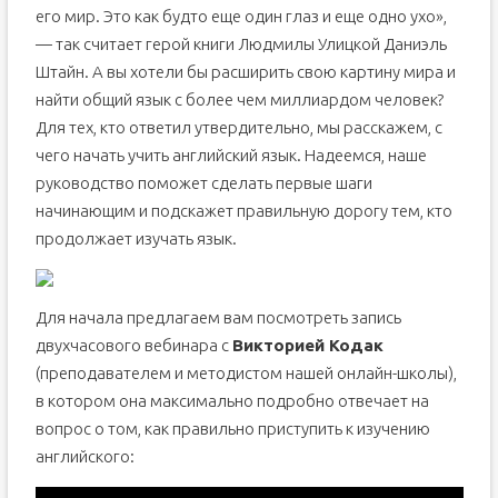
его мир. Это как будто еще один глаз и еще одно ухо»,
6 способов выучить английский быстро
— так считает герой книги Людмилы Улицкой Даниэль
1. Учитесь онлайн
Штайн. А вы хотели бы расширить свою картину мира и
2. Учитесь на досуге
найти общий язык с более чем миллиардом человек?
3. Занимайтесь с преподавателем
Для тех, кто ответил утвердительно, мы расскажем, с
4. Изучайте язык на работе
чего начать учить английский язык. Надеемся, наше
руководство поможет сделать первые шаги
5. Делайте домашние задания
начинающим и подскажет правильную дорогу тем, кто
6. Не учите лишнего
продолжает изучать язык.
10 советов, как лучше изучать английский язык
Разминка перед занятиями
Этап I: Освежите свой словарный запас
Для начала предлагаем вам посмотреть запись
Этап II: Освежите знания грамматики
двухчасового вебинара с
Викторией Кодак
Этап III: Спойте песню
(преподавателем и методистом нашей онлайн-школы),
в котором она максимально подробно отвечает на
Этап IV: Напечатайте короткий абзац на английском
вопрос о том, как правильно приступить к изучению
Этап V: Тысячью слов
английского:
Советы для успешного изучения английского языка
Занимайтесь английским каждый день