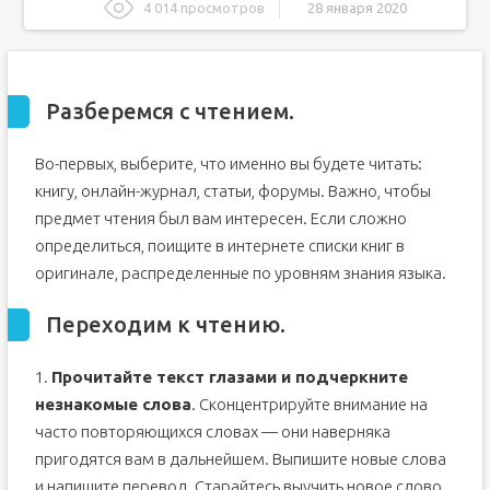
4 014 просмотров
28 января 2020
Разберемся с чтением.
Переходим к чтению.
Разберемся с чтением.
Теперь пройдемся по видам чтения
Во-первых, выберите, что именно вы будете читать:
книгу, онлайн-журнал, статьи, форумы. Важно, чтобы
предмет чтения был вам интересен. Если сложно
определиться, поищите в интернете списки книг в
оригинале, распределенные по уровням знания языка.
Переходим к чтению.
1.
Прочитайте текст глазами и подчеркните
незнакомые слова
. Сконцентрируйте внимание на
часто повторяющихся словах — они наверняка
пригодятся вам в дальнейшем. Выпишите новые слова
и напишите перевод. Старайтесь выучить новое слово