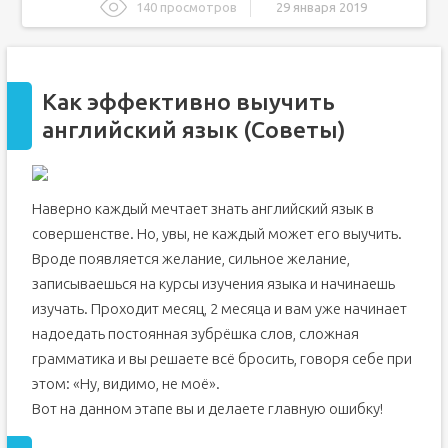
140 просмотров
29 января 2019
Как эффективно выучить английский язык (Советы)
Запомните: Нельзя сдаваться!
Как эффективно выучить
Так что самый первый совет: запастись терпением
английский язык (Советы)
10 советов, как лучше изучать английский язык
Разминка перед занятиями
Этап I: Освежите свой словарный запас
Наверно каждый мечтает знать английский язык в
Этап II: Освежите знания грамматики
совершенстве. Но, увы, не каждый может его выучить.
Этап III: Спойте песню
Вроде появляется желание, сильное желание,
Этап IV: Напечатайте короткий абзац на английском
записываешься на курсы изучения языка и начинаешь
Этап V: Тысячью слов
изучать. Проходит месяц, 2 месяца и вам уже начинает
Советы для успешного изучения английского языка
надоедать постоянная зубрёшка слов, сложная
Занимайтесь английским каждый день
грамматика и вы решаете всё бросить, говоря себе при
Изучайте английский вместе с друзьями
этом: «Ну, видимо, не моё».
Изучайте английский различными методами
Вот на данном этапе вы и делаете главную ошибку!
Выбирайте темы, которые вам интересны