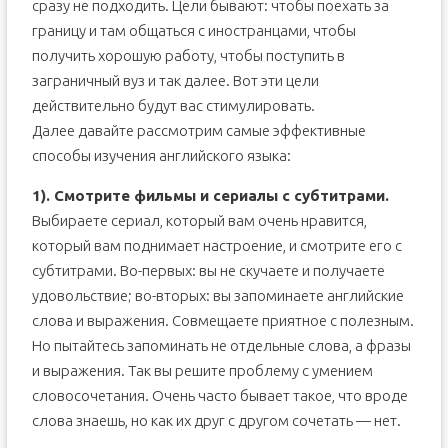
сразу не подходить. Цели бывают: чтобы поехать за
13. Подружитесь с крылатыми выражениями и
цитатами
границу и там общаться с иностранцами, чтобы
14. Читайте произведения англоговорящих авторов
получить хорошую работу, чтобы поступить в
15. Занимайтесь с удовольствием
заграничный вуз и так далее. Вот эти цели
действительно будут вас стимулировать.
Далее давайте рассмотрим самые эффективные
способы изучения английского языка:
1). Смотрите фильмы и сериалы с субтитрами.
Выбираете сериал, который вам очень нравится,
который вам поднимает настроение, и смотрите его с
субтитрами. Во-первых: вы не скучаете и получаете
удовольствие; во-вторых: вы запоминаете английские
слова и выражения. Совмещаете приятное с полезным.
Но пытайтесь запоминать не отдельные слова, а фразы
и выражения. Так вы решите проблему с умением
словосочетания. Очень часто бывает такое, что вроде
слова знаешь, но как их друг с другом сочетать — нет.