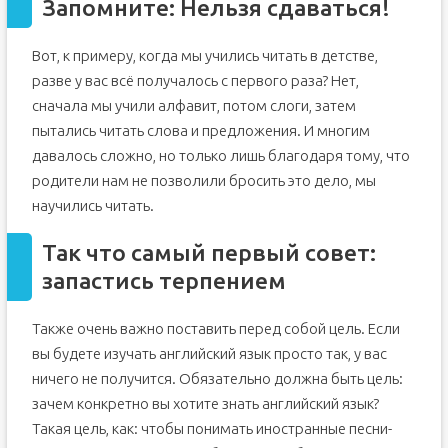
Запомните: Нельзя сдаваться!
Let me speak from my heart
1. Правильная методика и «удачный» учебник —
Вот, к примеру, когда мы учились читать в детстве,
залог вашего успеха.
разве у вас всё получалось с первого раза? Нет,
2. В первую очередь учите коммуникативные, или
речевые модели
сначала мы учили алфавит, потом слоги, затем
3. Выбирайте учебники для русскоговорящих
пытались читать слова и предложения. И многим
учащихся
давалось сложно, но только лишь благодаря тому, что
4. Изучайте все аспекты языка
родители нам не позволили бросить это дело, мы
5. Если собираетесь учить английский язык
самостоятельно, выбирайте учебник с диском
научились читать.
6. Обязательно занимайтесь каждый день хотя бы
понемногу
Так что самый первый совет:
7. Никогда не учите слова по карточкам, отдельно, в
отрыве от контекста
запастись терпением
8. Все грамматические упражнения и тесты
выполняйте письменно
Также очень важно поставить перед собой цель. Если
9. Не ленитесь возвращаться к пройденному
материалу спустя какое-то время
вы будете изучать английский язык просто так, у вас
10. Слушайте английскую речь
ничего не получится. Обязательно должна быть цель:
11. Не бойтесь говорить вслух
зачем конкретно вы хотите знать английский язык?
Такая цель, как: чтобы понимать иностранные песни-
12. Подходите к стандартным заданиям творчески