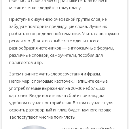
n-ое число слов за месяц, распишите план на весь
месяц и четко следуйте этому плану.
Приступив к изучению очередной группы слов, не
забудьте повторить предыдущие слова. Лучше их
разбить по определенной тематике. Учить слова нужно
регулярно. Для этого выберете один из всего
разнообразия источников — англоязычные форумы,
различные словари, самоучители, пособия для
полиглотов и пр.
Затем начните учить словосочетания и фразы.
Например, с помощью карточек. Напишите самые
употребляемые выражения на 20−30 небольших
карточек. Везде носите их за сбой и при каждом
удобном случае повторяйте их. В этом случае с нуля
освоить разговорный инглиш будет намного проще.
Так поступают многие полиглоты.
разговорный английский с