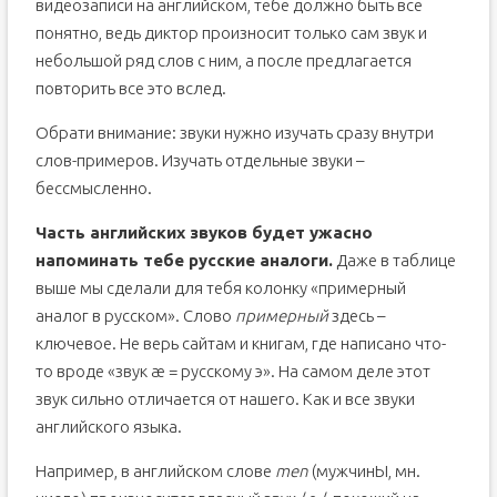
видеозаписи на английском, тебе должно быть все
понятно, ведь диктор произносит только сам звук и
небольшой ряд слов с ним, а после предлагается
повторить все это вслед.
Обрати внимание: звуки нужно изучать сразу внутри
слов-примеров. Изучать отдельные звуки –
бессмысленно.
Часть английских звуков будет ужасно
напоминать тебе русские аналоги.
Даже в таблице
выше мы сделали для тебя колонку «примерный
аналог в русском». Слово
примерный
здесь –
ключевое. Не верь сайтам и книгам, где написано что-
то вроде «звук æ = русскому э». На самом деле этот
звук сильно отличается от нашего. Как и все звуки
английского языка.
Например, в английском слове
men
(мужчинЫ, мн.