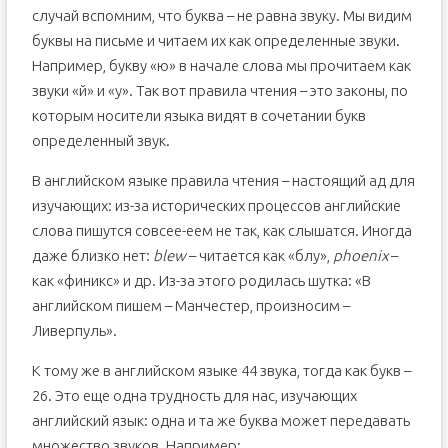
случай вспомним, что буква – не равна звуку. Мы видим
буквы на письме и читаем их как определенные звуки.
Например, букву «ю» в начале слова мы прочитаем как
звуки «й» и «у». Так вот правила чтения – это законы, по
которым носители языка видят в сочетании букв
определенный звук.
В английском языке правила чтения – настоящий ад для
изучающих: из-за исторических процессов английские
слова пишутся совсее-еем не так, как слышатся. Иногда
даже близко нет:
blew
– читается как «блу»,
phoenix
–
как «финикс» и др. Из-за этого родилась шутка: «В
английском пишем – Манчестер, произносим –
Ливерпуль».
К тому же в английском языке 44 звука, тогда как букв –
26. Это еще одна трудность для нас, изучающих
английский язык: одна и та же буква может передавать
множество звуков. Например: