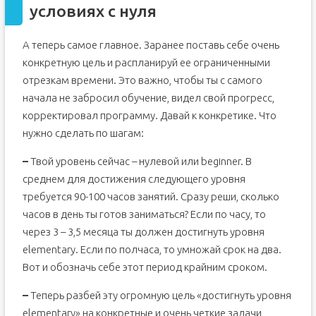
условиях с нуля
А теперь самое главное. Заранее поставь себе очень
конкретную цель и распланируй ее ограниченными
отрезкам времени. Это важно, чтобы ты с самого
начала не забросил обучение, видел свой прогресс,
корректировал программу. Давай к конкретике. Что
нужно сделать по шагам:
–
Твой уровень сейчас – нулевой или beginner. В
среднем для достижения следующего уровня
требуется 90-100 часов занятий. Сразу реши, сколько
часов в день ты готов заниматься? Если по часу, то
через 3 – 3,5 месяца ты должен достигнуть уровня
elementary. Если по полчаса, то умножай срок на два.
Вот и обозначь себе этот период крайним сроком.
–
Теперь разбей эту огромную цель «достигнуть уровня
elementary» на конкретные и очень четкие задачи