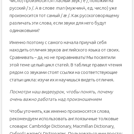
число) произносится гласный звук / e /, похожий на
русский / э /. А в слове
man
(мужчинА, ед. число) уже
произносится тот самый / æ /. Как русскоговорящему
различать эти слова, если звуки для него будут
одинаковыми?
Именно поэтому с самого начала приучай себя
находить отличия звуков английского языка от своих.
Сравнивать – да, но не приравнивать! Мы посвятили
этой теме целый цикл статей. В таблице правил чтения
рядом со звуками стоят ссылки на соответствующие
статьи цикла: изучи их и научишься видеть отличия.
Посмотри наш видеоурок, чтобы понять, почему
очень важно работать над произношением
Чтобы уточнять, как именно произносятся слова,
рекомендуем использовать англоязычные толковые
словари: Cambridge Dictionary, Macmillan Dictionary,
Oxford Learner’s Dictionaries. Пользоваться ими просто: