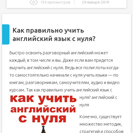
153 просмотров
29 января 2019
Как правильно учить английский язык с нуля?
Как овладеть разговорным английским?
Как правильно учить
Практика и еще раз практика
английский язык с нуля?
Первые шаги в английском: с чего начать?
Содержание статьи: обучение английскому языку
самостоятельно с нуля
Быстро освоить разговорный английский может
1. Алфавит: учим английский язык с нуля самостоятельно
каждый, в том числе и вы. Даже если вам придется
и бесплатно
выучить английский с нуля. Ведь все полиглоты когда-
2. Звуки и правила чтения: выучить английский язык с
нуля самостоятельно и бесплатно
то самостоятельно начинали с нуля учить языки — по
3. Первые слова: учить английский самостоятельно с
книгам, разговорникам, самоучителям, аудио и видео
нуля бесплатно онлайн
курсам. Так как правильно учить английский язык с
4. Читаем книги: с чего начать изучение английского
языка самостоятельно
нуля?
английский с
5. Английские фразы: как изучить английский язык
нуля
самостоятельно с нуля бесплатно
6. Учим грамматику английского языка для начинающих
Конечно, существует
7. Комплексно, со всех сторон: как учить английский
множество методик,
язык самостоятельно с нуля
стратегий и способов
8. Последнее, но не по важности! Как изучить английский