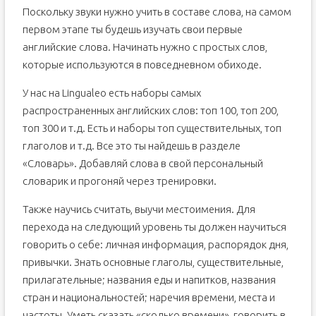
Поскольку звуки нужно учить в составе слова, на самом
первом этапе ты будешь изучать свои первые
английские слова. Начинать нужно с простых слов,
которые используются в повседневном обиходе.
У нас на Lingualeo есть наборы самых
распространенных английских слов: топ 100, топ 200,
топ 300 и т.д. Есть и наборы топ существительных, топ
глаголов и т.д. Все это ты найдешь в разделе
«Словарь». Добавляй слова в свой персональный
словарик и прогоняй через тренировки.
Также научись считать, выучи местоимения. Для
перехода на следующий уровень ты должен научиться
говорить о себе: личная информация, распорядок дня,
привычки. Знать основные глаголы, существительные,
прилагательные; названия еды и напитков, названия
стран и национальностей; наречия времени, места и
частоты. Уметь сказать «сколько времени», говорить в