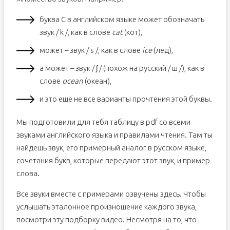
буква C в английском языке может обозначать
звук / k /, как в слове
cat
(кот),
может – звук / s /, как в слове
ice
(лед),
а может – звук / ʃ / (похож на русский / ш /), как в
слове
ocean
(океан),
и это еще не все варианты прочтения этой буквы.
Мы подготовили для тебя таблицу в pdf со всеми
звуками английского языка и правилами чтения. Там ты
найдешь звук, его примерный аналог в русском языке,
сочетания букв, которые передают этот звук, и пример
слова.
Все звуки вместе с примерами озвучены здесь. Чтобы
услышать эталонное произношение каждого звука,
посмотри эту подборку видео. Несмотря на то, что