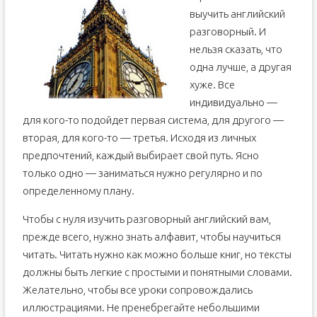
язык самостоятельно в домашних условиях с нуля
выучить английский
9. А что потом? Как выучить английский язык
разговорный. И
самостоятельно дома с нуля быстро
нельзя сказать, что
Английский язык учить самостоятельно онлайн с нуля
одна лучше, а другая
Как самостоятельно выучить английский с нуля
хуже. Все
Советы для изучающих иностранный язык
индивидуально —
1. Учитесь с интересом
для кого-то подойдет первая система, для другого —
2. Запоминайте только нужные слова
вторая, для кого-то — третья. Исходя из личных
3. Расклейте дома стикеры
предпочтений, каждый выбирает свой путь. Ясно
только одно — заниматься нужно регулярно и по
4. Повторяйте
определенному плану.
5. Используйте новые технологии
6. Ставьте реальные цели
Чтобы с нуля изучить разговорный английский вам,
прежде всего, нужно знать алфавит, чтобы научиться
читать. Читать нужно как можно больше книг, но тексты
должны быть легкие с простыми и понятными словами.
Желательно, чтобы все уроки сопровождались
иллюстрациями. Не пренебрегайте небольшими