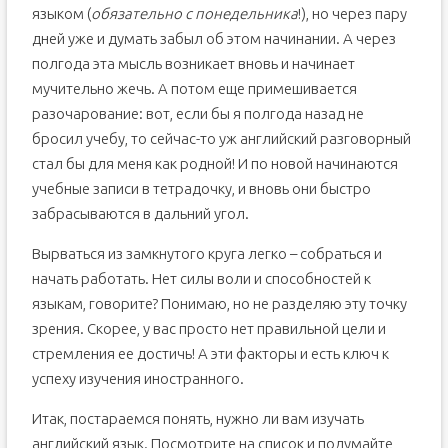
языком (
обязательно с понедельника
!), но через пару
дней уже и думать забыл об этом начинании. А через
полгода эта мысль возникает вновь и начинает
мучительно жечь. А потом еще примешивается
разочарование: вот, если бы я полгода назад не
бросил учебу, то сейчас-то уж английский разговорный
стал бы для меня как родной! И по новой начинаются
учебные записи в тетрадочку, и вновь они быстро
забрасываются в дальний угол.
Вырваться из замкнутого круга легко – собраться и
начать работать. Нет силы воли и способностей к
языкам, говорите? Понимаю, но не разделяю эту точку
зрения. Скорее, у вас просто нет правильной цели и
стремления ее достичь! А эти факторы и есть ключ к
успеху изучения иностранного.
Итак, постараемся понять, нужно ли вам изучать
английский язык. Посмотрите на список и подумайте,