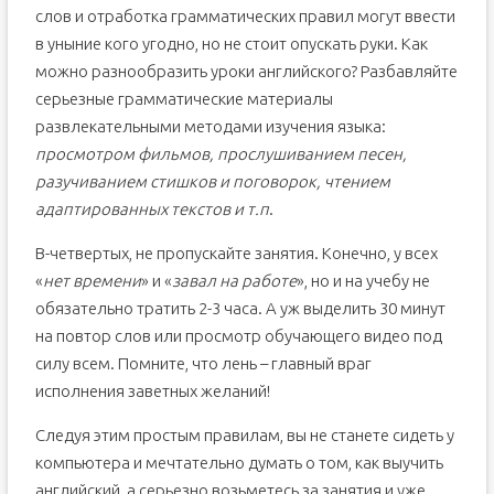
слов и отработка грамматических правил могут ввести
в уныние кого угодно, но не стоит опускать руки. Как
можно разнообразить уроки английского? Разбавляйте
серьезные грамматические материалы
развлекательными методами изучения языка:
просмотром фильмов, прослушиванием песен,
разучиванием стишков и поговорок, чтением
адаптированных текстов и т.п
.
В-четвертых, не пропускайте занятия. Конечно, у всех
«
нет времени
» и «
завал на работе
», но и на учебу не
обязательно тратить 2-3 часа. А уж выделить 30 минут
на повтор слов или просмотр обучающего видео под
силу всем. Помните, что лень – главный враг
исполнения заветных желаний!
Следуя этим простым правилам, вы не станете сидеть у
компьютера и мечтательно думать о том, как выучить
английский, а серьезно возьметесь за занятия и уже