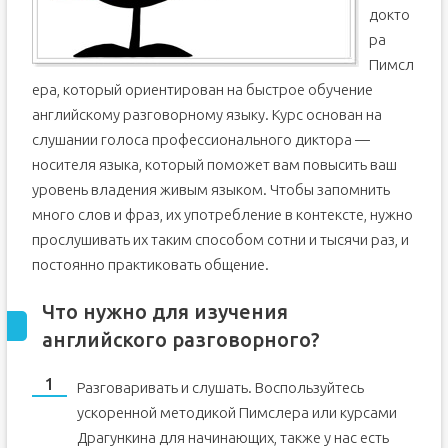
докто
ра
Пимсл
ера, который ориентирован на быстрое обучение
английскому разговорному языку. Курс основан на
слушании голоса профессионального диктора —
носителя языка, который поможет вам повысить ваш
уровень владения живым языком. Чтобы запомнить
много слов и фраз, их употребление в контексте, нужно
прослушивать их таким способом сотни и тысячи раз, и
постоянно практиковать общение.
Что нужно для изучения
английского разговорного?
Разговаривать и слушать. Воспользуйтесь
ускоренной методикой Пимслера или курсами
Драгункина для начинающих, также у нас есть